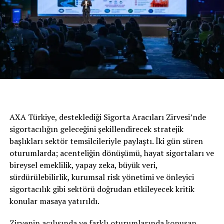
ile araç altı kontrolleri dahil her türlü ekspertiz
hizmetini sunan Ford Otosan, oldukça talep gören “F-
ekspertiz” hizmetinin ardından, sunduğu hizmetlere bir
yenisini daha eklemiş oldu.
Ford ikinci el ve yetkili hizmet noktaları hakkında detaylı
bilgi edinmek ve randevu almak için
www.fordikinciel.com
adresini ziyaret etmek yeterli
oluyor.
AXA Türkiye, desteklediği Sigorta Aracıları Zirvesi’nde
sigortacılığın geleceğini şekillendirecek stratejik
BENZER İÇERIKLER
başlıkları sektör temsilcileriyle paylaştı. İki gün süren
UP NEXT
oturumlarda; acenteliğin dönüşümü, hayat sigortaları ve
Karsan’ın Seviye 4 Sürücüsüz Otobüsü Otonom Atak
Electric İTÜ İş Birliğiyle Geliştirilecek!
bireysel emeklilik, yapay zeka, büyük veri,
sürdürülebilirlik, kurumsal risk yönetimi ve önleyici
DON'T MISS
sigortacılık gibi sektörü doğrudan etkileyecek kritik
Honda’da Haziran Ayına Özel Kredi Fırsatı
konular masaya yatırıldı.
Zirvenin açılışında ve farklı oturumlarında konuşan