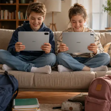
daha doğru değerlendirmek üzerine kurulmalıdır.”
Sigortacılığı sezonluk indirim odaklı yapıdan
uzaklaştırmak gerektiğini ifade eden
Ölken,
sözlerine
şöyle devam etti: “Toplam maliyetleri düşüren,
verimliliği artıran ve müşterilerimize daha erişilebilir
çözümler sunan bir sektör yapısına ihtiyacımız var. Bu
yüzden sektör olarak fabrika ayarlarımıza dönmeliyiz.
Bizim fabrika ayarlarımız; müşteriyi anlamakla başlar,
riski doğru değerlendirmekle, acenteyi güçlendirmekle
ve sürdürülebilir fiyatlama disipliniyle şekillenir. AXA
Türkiye olarak Empati Güvencesi yaklaşımımızı önleyici
sigortacılık anlayışıyla birleştiriyor, Adaptif Sigortacılık
2030 vizyonumuzla geleceğe hazırlanıyoruz. Çünkü
gelecekte değer yaratacak olan, yalnızca gerçekleşen
kayıpları karşılayan değil; hayatı koruyan, riskleri
öngören ve dayanıklılığı artıran sigortacılık modelidir.”
“Yapay Zeka ve Veri, Yeni Dönemin Belirleyicileri