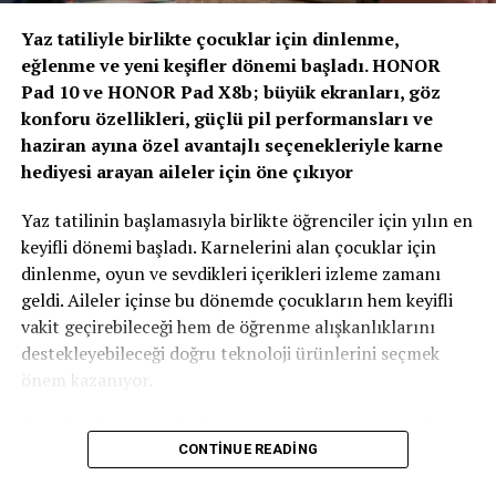
Olacak”
Yaz tatiliyle birlikte çocuklar için dinlenme,
eğlenme ve yeni keşifler dönemi başladı. HONOR
Zirvenin dijitalleşme ve veri odaklı müşteri yönetimi
Pad 10 ve HONOR Pad X8b; büyük ekranları, göz
başlıklı oturumlarında, yapay zeka ve büyük verinin
konforu özellikleri, güçlü pil performansları ve
sigortacılıkta karar alma süreçlerindeki etkisi ele alındı.
haziran ayına özel avantajlı seçenekleriyle karne
AXA Türkiye Satış, Kurumsal İletişim ve Sağlık
hediyesi arayan aileler için öne çıkıyor
Başkanı Sanem Çıngay Buçukoğlu
: “Önümüzdeki
dönemde fark yaratacak olan unsur, toplanan veriyi
Yaz tatilinin başlamasıyla birlikte öğrenciler için yılın en
daha anlamlı müşteri deneyimlerine dönüştürebilmek
keyifli dönemi başladı. Karnelerini alan çocuklar için
olacak. Yapay zeka bize güçlü araçlar sunuyor; ancak
dinlenme, oyun ve sevdikleri içerikleri izleme zamanı
müşteri güvenini inşa eden temel değerler hâlâ şeffaflık,
geldi. Aileler içinse bu dönemde çocukların hem keyifli
tutarlılık ve uzun vadeli ilişki kurabilme becerisidir.
vakit geçirebileceği hem de öğrenme alışkanlıklarını
Teknolojinin sağladığı hız ve verimliliği, “Empati
destekleyebileceği doğru teknoloji ürünlerini seçmek
Güvencesi” yaklaşımımızı da arkamıza alarak
önem kazanıyor.
müşterilerimizin ihtiyaçlarını anlayan insani bir
yaklaşımla birleştirmek büyük önem taşıyor.” dedi.
HONOR, Pad 10 ve Pad X8b modelleriyle karne hediyesi
CONTINUE READING
arayan ailelere özel kampanyalarla güçlü tablet
Sigortacılığın tarihsel olarak her zaman veri odaklı bir
seçenekleri sunuyor. Film izlemek, oyun oynamak, dijital
sektör olduğunu belirten
AXA Türkiye Büyüme