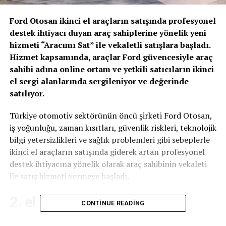
Ford Otosan ikinci el araçların satışında profesyonel
destek ihtiyacı duyan araç sahiplerine yönelik yeni
hizmeti “Aracımı Sat” ile vekaletli satışlara başladı.
Hizmet kapsamında, araçlar Ford güvencesiyle araç
sahibi adına online ortam ve yetkili satıcıların ikinci
el sergi alanlarında sergileniyor ve değerinde
satılıyor.
Türkiye otomotiv sektörünün öncü şirketi Ford Otosan,
iş yoğunluğu, zaman kısıtları, güvenlik riskleri, teknolojik
bilgi yetersizlikleri ve sağlık problemleri gibi sebeplerle
ikinci el araçların satışında giderek artan profesyonel
destek ihtiyacına yönelik olarak araç sahibinin vekaleti
ile satış hizmeti vermeye başladı.
2. el araç showroom’unda
CONTINUE READING
görücüye çıkıyor