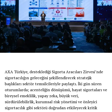
Honda CR-V
AXA Türkiye, desteklediği Sigorta Aracıları Zirvesi’nde
sigortacılığın geleceğini şekillendirecek stratejik
Standart versiyonlarında sunduğu zengin donanımları,
başlıkları sektör temsilcileriyle paylaştı. İki gün süren
performansı ve yakıt verimliliği ile rakipleri arasından
oturumlarda; acenteliğin dönüşümü, hayat sigortaları ve
sıyrılan Honda Civic Sedan Haziran ayında Elegance
bireysel emeklilik, yapay zeka, büyük veri,
donanım paketine özel kampanyasıyla dikkat çekiyor.
sürdürülebilirlik, kurumsal risk yönetimi ve önleyici
sigortacılık gibi sektörü doğrudan etkileyecek kritik