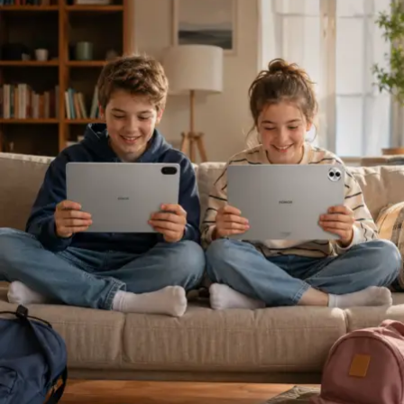
almak olacaktır. Geleceğin rekabetini yalnızca fiyatlama
seçeneğinde ise 90 bin TL’ye kadar kredilerde yüzde
üzerine kurguladığımızda kaybeden taraf oluruz. Gerçek
0,99’dan başlayan faiz oranı ile 12 ay taksit imkanı
rekabet; müşteriyi ve acenteyi daha iyi anlamak, riskleri
sağlanıyor.
daha doğru değerlendirmek üzerine kurulmalıdır.”
Sigortacılığı sezonluk indirim odaklı yapıdan
uzaklaştırmak gerektiğini ifade eden
Ölken,
sözlerine
şöyle devam etti: “Toplam maliyetleri düşüren,
verimliliği artıran ve müşterilerimize daha erişilebilir
çözümler sunan bir sektör yapısına ihtiyacımız var. Bu
yüzden sektör olarak fabrika ayarlarımıza dönmeliyiz.
Bizim fabrika ayarlarımız; müşteriyi anlamakla başlar,
riski doğru değerlendirmekle, acenteyi güçlendirmekle
ve sürdürülebilir fiyatlama disipliniyle şekillenir. AXA
Türkiye olarak Empati Güvencesi yaklaşımımızı önleyici
sigortacılık anlayışıyla birleştiriyor, Adaptif Sigortacılık
2030 vizyonumuzla geleceğe hazırlanıyoruz. Çünkü
gelecekte değer yaratacak olan, yalnızca gerçekleşen
Honda Civic Sedan
kayıpları karşılayan değil; hayatı koruyan, riskleri