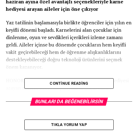
haziran ayına özel avantajlı seçenekleriyle karne
hediyesi arayan aileler için öne çıkıyor
Yaz tatilinin başlamasıyla birlikte öğrenciler için yılın en
keyifli dönemi başladı. Karnelerini alan çocuklar için
dinlenme, oyun ve sevdikleri içerikleri izleme zamanı
geldi. Aileler içinse bu dönemde çocukların hem keyifli
vakit geçirebileceği hem de öğrenme alışkanlıklarını
destekleyebileceği doğru teknoloji ürünlerini seçmek
önem kazanıyor.
HONOR, Pad 10 ve Pad X8b modelleriyle karne hediyesi
CONTINUE READING
arayan ailelere özel kampanyalarla güçlü tablet
seçenekleri sunuyor. Film izlemek, oyun oynamak, dijital
BUNLARI DA BEĞENEBILIRSIN
kitap okumak, eğitici içeriklere ulaşmak ya da çizim ve
not alma uygulamalarını kullanmak isteyen öğrenciler
için HONOR tabletler, tatilde eğlence ve öğrenmeyi aynı
ekranda buluşturuyor.
TIKLA YORUM YAP