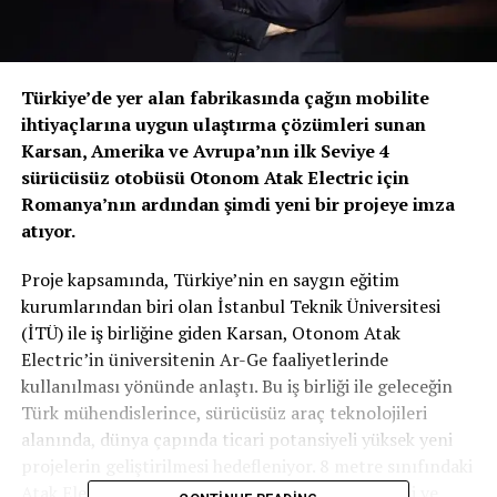
Türkiye’de yer alan fabrikasında çağın mobilite
ihtiyaçlarına uygun ulaştırma çözümleri sunan
Karsan, Amerika ve Avrupa’nın ilk Seviye 4
sürücüsüz otobüsü Otonom Atak Electric için
Romanya’nın ardından şimdi yeni bir projeye imza
atıyor.
Proje kapsamında, Türkiye’nin en saygın eğitim
kurumlarından biri olan İstanbul Teknik Üniversitesi
(İTÜ) ile iş birliğine giden Karsan, Otonom Atak
Electric’in üniversitenin Ar-Ge faaliyetlerinde
kullanılması yönünde anlaştı. Bu iş birliği ile geleceğin
Türk mühendislerince, sürücüsüz araç teknolojileri
alanında, dünya çapında ticari potansiyeli yüksek yeni
projelerin geliştirilmesi hedefleniyor. 8 metre sınıfındaki
Atak Electric modeli üzerinde, Karsan Ar-Ge ekibi ve