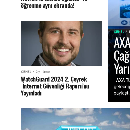
öğrenme aynı ekranda!
GENEL
AXA
Çağ
Yarı
GENEL
2 yıl önce
WatchGuard 2024 2. Çeyrek
AXA Türk
İnternet Güvenliği Raporu’nu
geleceği
Yayınladı
paylaştı