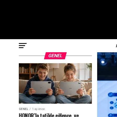
GENEL
GENEL
1 ay önce
HONOR’la tatilde eğlence ve