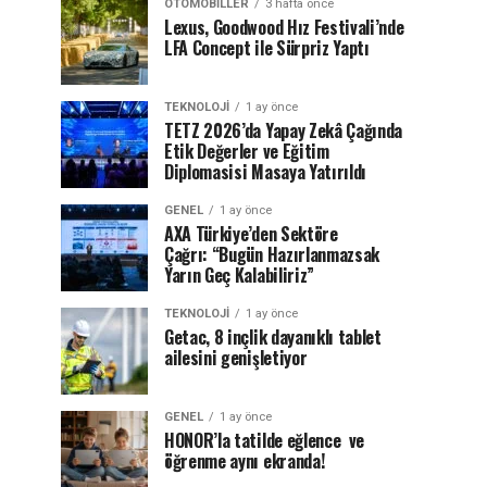
OTOMOBILLER
3 hafta önce
Lexus, Goodwood Hız Festivali’nde
LFA Concept ile Sürpriz Yaptı
TEKNOLOJI
1 ay önce
TETZ 2026’da Yapay Zekâ Çağında
Etik Değerler ve Eğitim
Diplomasisi Masaya Yatırıldı
GENEL
1 ay önce
AXA Türkiye’den Sektöre
Çağrı: “Bugün Hazırlanmazsak
Yarın Geç Kalabiliriz”
TEKNOLOJI
1 ay önce
Getac, 8 inçlik dayanıklı tablet
ailesini genişletiyor
GENEL
1 ay önce
HONOR’la tatilde eğlence ve
öğrenme aynı ekranda!