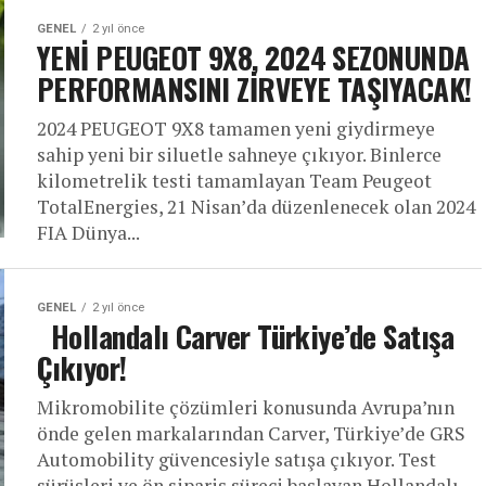
GENEL
2 yıl önce
YENİ PEUGEOT 9X8, 2024 SEZONUNDA
PERFORMANSINI ZİRVEYE TAŞIYACAK!
2024 PEUGEOT 9X8 tamamen yeni giydirmeye
sahip yeni bir siluetle sahneye çıkıyor. Binlerce
kilometrelik testi tamamlayan Team Peugeot
TotalEnergies, 21 Nisan’da düzenlenecek olan 2024
FIA Dünya...
GENEL
2 yıl önce
Hollandalı Carver Türkiye’de Satışa
Çıkıyor!
Mikromobilite çözümleri konusunda Avrupa’nın
önde gelen markalarından Carver, Türkiye’de GRS
Automobility güvencesiyle satışa çıkıyor. Test
sürüşleri ve ön sipariş süreci başlayan Hollandalı