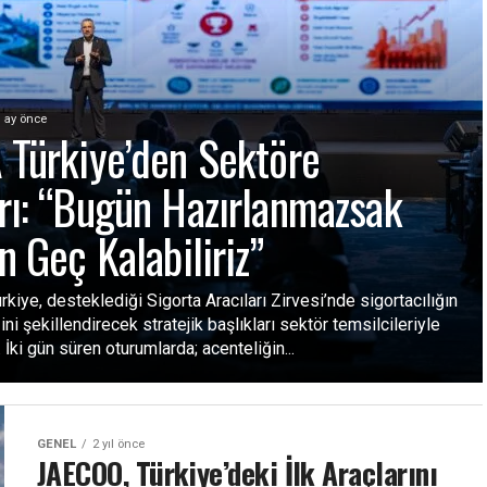
1 ay önce
 Türkiye’den Sektöre
rı: “Bugün Hazırlanmazsak
n Geç Kalabiliriz”
iye, desteklediği Sigorta Aracıları Zirvesi’nde sigortacılığın
ni şekillendirecek stratejik başlıkları sektör temsilcileriyle
. İki gün süren oturumlarda; acenteliğin...
GENEL
2 yıl önce
JAECOO, Türkiye’deki İlk Araçlarını