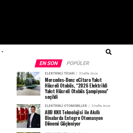
EN SON
POPÜLER
ELEKTRIKLI TICARI
3 hafta önce
Mercedes-Benz eCitaro Yakıt
Hücreli Otobüs, “2026 Elektrikli
Yakıt Hücreli Otobüs Şampiyonu”
seçildi
ELEKTRIKLI OTOMOBILLER
3 hafta önce
ABB KNX Teknolojisi ile Akıllı
Binalarda Entegre Otomasyon
Dönemi Güçleniyor