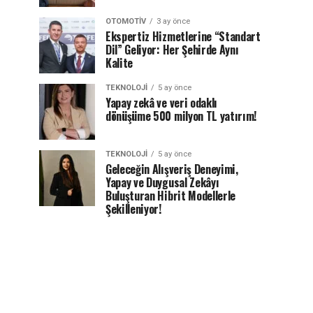
OTOMOTIV
3 ay önce
Ekspertiz Hizmetlerine “Standart
Dil” Geliyor: Her Şehirde Aynı
Kalite
TEKNOLOJI
5 ay önce
Yapay zekâ ve veri odaklı
dönüşüme 500 milyon TL yatırım!
TEKNOLOJI
5 ay önce
Geleceğin Alışveriş Deneyimi,
Yapay ve Duygusal Zekâyı
Buluşturan Hibrit Modellerle
Şekilleniyor!