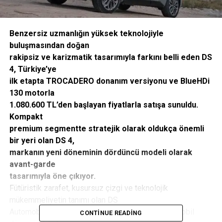
Benzersiz uzmanlığın yüksek teknolojiyle
buluşmasından doğan
rakipsiz ve karizmatik tasarımıyla farkını belli eden DS
4, Türkiye’ye
ilk etapta TROCADERO donanım versiyonu ve BlueHDi
130 motorla
1.080.600 TL’den başlayan fiyatlarla satışa sunuldu.
Kompakt
premium segmentte stratejik olarak oldukça önemli
bir yeri olan DS 4,
markanın yeni döneminin dördüncü modeli olarak
avant-garde
tasarımıyla öne çıkıyor.
Fütüristik zarafet, kusursuz çizgi ve teknolojik
mükemmeliyetin tanımı olan DS
Automobiles, yepyeni modelleriyle premium otomobil
CONTINUE READING