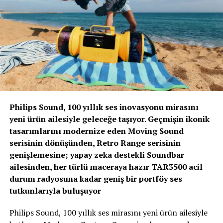
yeni DS 4 için teknik platformumuz üzerine yapılabilecek
en güzel tasarımlardan birine
imza atılması hedeflendi. DS AERO SPORT LOUNGE
konseptinden ilham alınarak
oluşturulan yeni DS 4, ana hatlarıyla atletik, oldukça kaslı,
kompakt ve büyük
jantlarıyla da hem aerodinamik, hem etkili ve hem de
karizmatik bir otomobil oldu.
Premium kompakt segmentin ana hatlarını yeniden
Philips Sound, 100 yıllık ses inovasyonu mirasını
belirlemek için; modern ve çekici
yeni ürün ailesiyle geleceğe taşıyor. Geçmişin ikonik
SUV Coupe ile geleneksel kompakt hatchback harmonisi
tasarımlarını modernize eden Moving Sound
yakalandı” dedi. Eskinazi
serisinin dönüşünden, Retro Range serisinin
ayrıca; “DS 9 ve DS 7’ye ek olarak Türkiye pazarına
genişlemesine; yapay zeka destekli Soundbar
sunduğumuz DS 4 ile markamızın
ailesinden, her türlü maceraya hazır TAR3500 acil
her alanda etkinliğini artırmayı hedefliyoruz” diye sözlerini
durum radyosuna kadar geniş bir portföy ses
tamamladı.
tutkunlarıyla buluşuyor
Modern SUV Coupe ile kompakt hatchback bir arada
DS 4, kompakt hatchback sınıfında yepyeni bir tasarım
Philips Sound, 100 yıllık ses mirasını yeni ürün ailesiyle
anlayışını kullanıcılarıyla