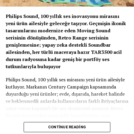
kullanımda ofiste ve
evde geleneksel bir priz veya Wall Box aracılığıyla şarj
Philips Sound, 100 yıllık ses inovasyonu mirasını
edilebiliyor. Onaylı 350
yeni ürün ailesiyle geleceğe taşıyor. Geçmişin ikonik
km (WLTP döngüsü) menzili sayesinde bataryayı her gün
tasarımlarını modernize eden Moving Sound
şarj etmeye gerek
serisinin dönüşünden, Retro Range serisinin
kalmıyor. Ayrıca, hem dikkat çekici iç hacmi hem de
genişlemesine; yapay zeka destekli Soundbar
optimize edilmiş ağırlığı
ailesinden, her türlü maceraya hazır TAR3500 acil
sayesinde günlük kullanımda maksimum konfor ve menzil
durum radyosuna kadar geniş bir portföy ses
sunuyor.
tutkunlarıyla buluşuyor
100 kW hızlı şarj (DC) ile 30 dakikada şarj
ë-C4, günlük mobilite ihtiyacınızı daha pratik hale
Philips Sound, 100 yıllık ses mirasını yeni ürün ailesiyle
getirirken, aynı zamanda uzun
kutluyor. Markanın Century Campaign kapsamında
mesafe yolculuklarınızı kolaylaştıran özellikler sunuyor.
duyurduğu yeni ürünler; evde, dışarıda, hareket halinde
100 kW hızlı şarjı
ve beklenmedik anlarda kullanıcıların farklı ihtiyaçlarına
destekleyen bataryası sayesinde, uzun yolculuklar artık
yanıt veren kapsamlı bir ses ekosistemi sunuyor. Retro
daha stressiz. Uzun
ilhamlı ürünlerden taşınabilir hoparlörlere, yeni
yolculuklarınız sırasında bir kahve ya da yemek molası
soundbar modellerinden çok amaçlı acil durum
CONTINUE READING
verdiğinizde aracınızı
radyosuna kadar uzanan seri, Philips Sound’un tasarım,