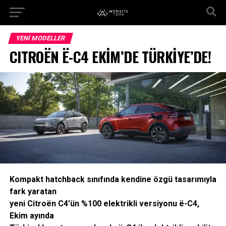
YENI MODELLER
CITROËN Ë-C4 EKİM’DE TÜRKİYE’DE!
Kompakt hatchback sınıfında kendine özgü tasarımıyla
fark yaratan
yeni Citroën C4’ün %100 elektrikli versiyonu ë-C4,
Ekim ayında