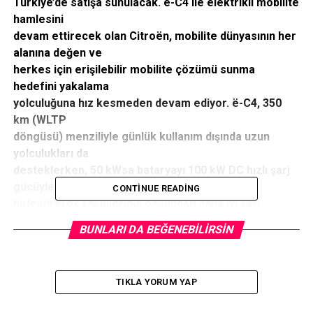
Türkiye’de satışa sunulacak. ë-C4 ile elektrikli mobilite
hamlesini
devam ettirecek olan Citroën, mobilite dünyasının her
alanına değen ve
herkes için erişilebilir mobilite çözümü sunma
hedefini yakalama
yolculuğuna hız kesmeden devam ediyor. ë-C4, 350
km (WLTP
döngüsü) menziliyle günlük kullanım dışında uzun
yolculukları da
desteklerken, 50 kWsa bataryayı 100 kW DC hızlı şarj
gücüyle
CONTINUE READING
birleştirerek rakiplerinin çoğundan daha iyi şarj
süreleri sunuyor.
BUNLARI DA BEĞENEBILIRSIN
Citroën, tamamen elektrikli ë-C4 ile elektrikli mobilite
hamlesini devam ettiriyor.
Mobilite dünyasının her alanına değen ve herkes için
TIKLA YORUM YAP
erişilebilir mobilitesunmaya
odaklanan Citroen, C4 modelinin tamamen elektrikli