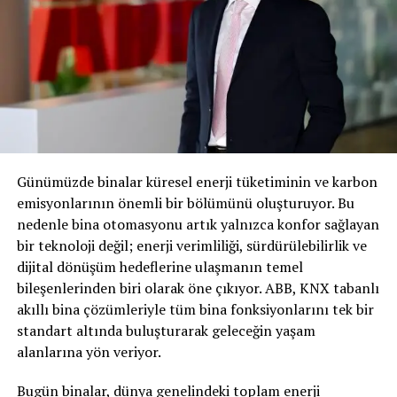
Bekdikhan;
“Mercedes-Benz olarak duyusal sadelik
tasarım felsefemizi sürdürüyoruz. Yeni GLC de bütün
SUV portföyü modellerimiz gibi duyguları harekete
geçiriyor. Dinamik sürüş keyfi, modern tasarımı ve off-
road detaylarına sahip MBUX ve Artırılmış Gerçekliğe
Sahip Navigasyon gibi özellikleriyle yeni GLC’nin hem
macera tutkunları hem de ailelerde merak
uyandıracağına eminim. Ayrıca yeni GLC, asfaltta üstün
yol tutuş ve sürüş dinamikleri ve arazide üstün
Günümüzde binalar küresel enerji tüketiminin ve karbon
performans gibi tüm Mercedes-Benz SUV araçlarına
emisyonlarının önemli bir bölümünü oluşturuyor. Bu
özgü özelliklere de sahip” dedi.
nedenle bina otomasyonu artık yalnızca konfor sağlayan
bir teknoloji değil; enerji verimliliği, sürdürülebilirlik ve
Yeni GLC’nin yüksek standartları her ayrıntıda kendini
dijital dönüşüm hedeflerine ulaşmanın temel
gösteriyor. Yeni nesil MBUX (Mercedes-Benz Kullanıcı
bileşenlerinden biri olarak öne çıkıyor. ABB, KNX tabanlı
Deneyimi) bilgi-eğlence sistemi, onu daha dijital ve akıllı
akıllı bina çözümleriyle tüm bina fonksiyonlarını tek bir
hale getiriyor. Gösterge paneli ve medya ekranındaki
standart altında buluşturarak geleceğin yaşam
canlı görüntüler, araç ve konfor işlevlerini kontrol
alanlarına yön veriyor.
etmeyi kolaylaştırıyor. İki ayrı ekran ile yapılandırılmış
yeni nesil MBUX net bir bilgi sunumu ile bütünsel,
Bugün binalar, dünya genelindeki toplam enerji