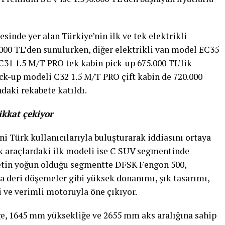
esinde yer alan Türkiye’nin ilk ve tek elektrikli
000 TL’den sunulurken, diğer elektrikli van model EC35
C31 1.5 M/T PRO tek kabin pick-up 675.000 TL’lik
pick-up modeli C32 1.5 M/T PRO çift kabin de 720.000
ndaki rekabete katıldı.
ikkat çekiyor
i Türk kullanıcılarıyla buluşturarak iddiasını ortaya
k araçlardaki ilk modeli ise C SUV segmentinde
tin yoğun olduğu segmentte DFSK Fengon 500,
a deri döşemeler gibi yüksek donanımı, şık tasarımı,
i ve verimli motoruyla öne çıkıyor.
, 1645 mm yüksekliğe ve 2655 mm aks aralığına sahip