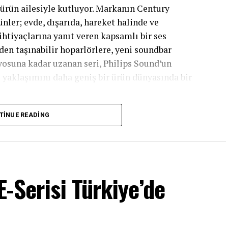
i ürün ailesiyle kutluyor. Markanın Century
er; evde, dışarıda, hareket halinde ve
ihtiyaçlarına yanıt veren kapsamlı bir ses
den taşınabilir hoparlörlere, yeni soundbar
osuna kadar uzanan seri, Philips Sound’un
 yaklaşımını daha geniş bir ürün dünyasında bir
günün performansı
TINUE READING
anın tasarım hafızasını güncel performans
konik Philips radyolarından ilham alan
The Janet
hafızası, 18 saate varan pil ömrü, Auracast
-Serisi Türkiye’de
anıklılığıyla hem ev içinde hem açık havada
0C ve V2500F olmak üzere iki farklı versiyonla
vsellikle bir araya getiriyor.