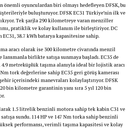
en önemli oyunculardan biri olmayı hedefleyen DFSK, bu
üşterileriyle buluşturuyor. DFSK EC31 Türkiye’nin ilk ve
ıkıyor. Tek şarjla 290 kilometreye varan menziller
mı, pratiklik ve kolay kullanım ile birleştiriyor. DC
en EC31, 38.7 kWh batarya kapasitesine sahip.
ıma aracı olarak ise 300 kilometre civarında menzil
e lansmanla birlikte satışa sunmaya başladı. EC35 de
.9 metreküplük taşıma alanıyla ideal bir lojistik aracı
0 Nm tork değerlerine sahip EC35 geri görüş kamerası
şehir içerisindeki manevraları kolaylaştırıyor. DFSK
20 bin kilometre garantinin yanı sıra 5 yıl 120 bin
or.
larak 1.5 litrelik benzinli motora sahip tek kabin C31 ve
 satışa sundu. 114 HP ve 147 Nm torka sahip benzinli
 yüksek performansı, verimli taşıma kapasitesi ve kolay