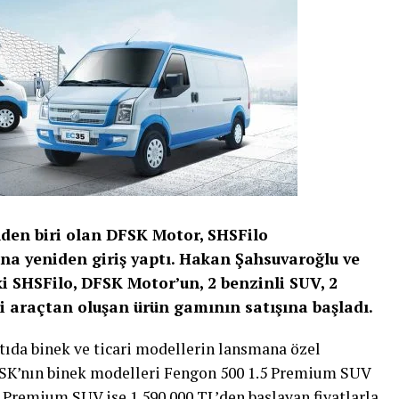
nden biri olan DFSK Motor, SHSFilo
ına yeniden giriş yaptı. Hakan Şahsuvaroğlu ve
 SHSFilo, DFSK Motor’un, 2 benzinli SUV, 2
cari araçtan oluşan ürün gamının satışına başladı.
tıda binek ve ticari modellerin lansmana özel
DFSK’nın binek modelleri Fengon 500 1.5 Premium SUV
 Premium SUV ise 1.590.000 TL’den başlayan fiyatlarla