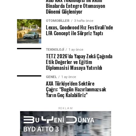
ABB KNX Teknolojisi ile Akıllı
Binalarda Entegre Otomasyon
Dönemi Güçleniyor
OTOMOBILLER
3 hafta önce
Lexus, Goodwood Hız Festivali’nde
LFA Concept ile Sürpriz Yaptı
TEKNOLOJI
1 ay önce
TETZ 2026’da Yapay Zekâ Çağında
Etik Değerler ve Eğitim
Diplomasisi Masaya Yatırıldı
GENEL
1 ay önce
AXA Türkiye’den Sektöre
Çağrı: “Bugün Hazırlanmazsak
Yarın Geç Kalabiliriz”
REKLAM