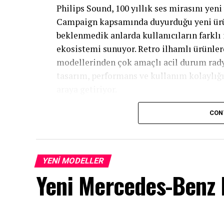
Philips Sound, 100 yıllık ses mirasını yen
Campaign kapsamında duyurduğu yeni ürünl
beklenmedik anlarda kullanıcıların farklı 
ekosistemi sunuyor. Retro ilhamlı ürünler
modellerinden çok amaçlı acil durum rady
tasarım, performans ve kullanım kolaylığı
araya getiriyor.
Retro Range: Geçmişin karakteri, bu
CON
Philips Sound’un Retro Range ailesi, mark
beklentileriyle buluşturuyor. 1950’lerin i
YENI MODELLER
XL
, daha büyük formu, 40W gücü, 20 radyo 
Yeni Mercedes-Benz E
destekli Bluetooth bağlantısı ve IPX5 day
güçlü bir kullanım deneyimi sunuyor. V250
gelen ürün, nostaljik görünümü güncel işle