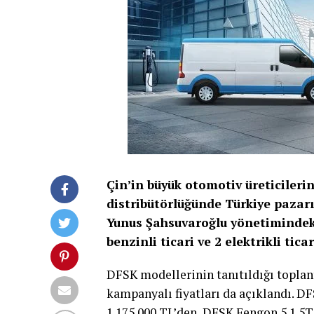
Çin’in büyük otomotiv üreticileri
distribütörlüğünde Türkiye pazar
Yunus Şahsuvaroğlu yönetimindeki
benzinli ticari ve 2 elektrikli ti
DFSK modellerinin tanıtıldığı toplan
kampanyalı fiyatları da açıklandı. 
1.175.000 TL’den, DFSK Fengon 5 1.5T