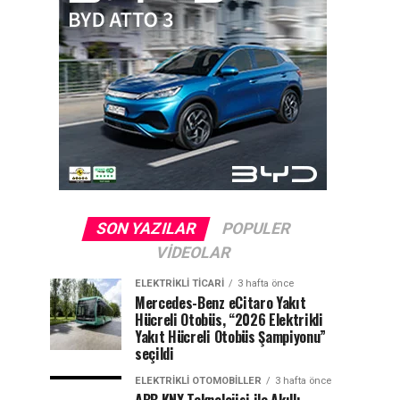
SON YAZILAR
POPULER
VIDEOLAR
ELEKTRIKLI TICARI
3 hafta önce
Mercedes-Benz eCitaro Yakıt
Hücreli Otobüs, “2026 Elektrikli
Yakıt Hücreli Otobüs Şampiyonu”
seçildi
ELEKTRIKLI OTOMOBILLER
3 hafta önce