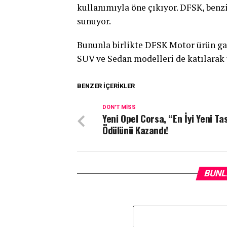
kullanımıyla öne çıkıyor. DFSK, benzin
sunuyor.
Bununla birlikte DFSK Motor ürün gam
SUV ve Sedan modelleri de katılarak 
BENZER İÇERIKLER
DON'T MISS
Yeni Opel Corsa, “En İyi Yeni Ta
Ödülünü Kazandı!
BUNL