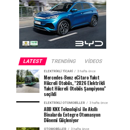
LATEST
TRENDING
VIDEOS
ELEKTRIKLI TICARI
3 hafta önce
Mercedes-Benz eCitaro Yakıt
Hücreli Otobüs, “2026 Elektrikli
Yakıt Hücreli Otobüs Şampiyonu”
seçildi
ELEKTRIKLI OTOMOBILLER
3 hafta önce
ABB KNX Teknolojisi ile Akıllı
Binalarda Entegre Otomasyon
Dönemi Güçleniyor
OTOMOBILLER
3 hafta önce