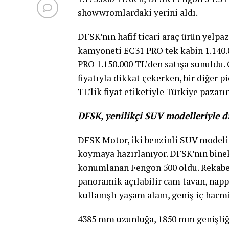
showwromlardaki yerini aldı.
DFSK’nın hafif ticari araç ürün yelpaz
kamyoneti EC31 PRO tek kabin 1.140.
PRO 1.150.000 TL’den satışa sunuldu. 
fiyatıyla dikkat çekerken, bir diğer 
TL’lik fiyat etiketiyle Türkiye pazarı
DFSK, yenilikçi SUV modelleriyle d
DFSK Motor, iki benzinli SUV modelin
koymaya hazırlanıyor. DFSK’nın bine
konumlanan Fengon 500 oldu. Rekabe
panoramik açılabilir cam tavan, napp
kullanışlı yaşam alanı, geniş iç hacm
4385 mm uzunluğa, 1850 mm genişliğe