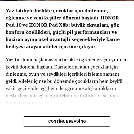
Olacak”
Yaz tatiliyle birlikte çocuklar için dinlenme,
eğlenme ve yeni keşifler dönemi başladı. HONOR
Zirvenin dijitalleşme ve veri odaklı müşteri yönetimi
Pad 10 ve HONOR Pad X8b; büyük ekranları, göz
başlıklı oturumlarında, yapay zeka ve büyük verinin
konforu özellikleri, güçlü pil performansları ve
sigortacılıkta karar alma süreçlerindeki etkisi ele alındı.
haziran ayına özel avantajlı seçenekleriyle karne
AXA Türkiye Satış, Kurumsal İletişim ve Sağlık
hediyesi arayan aileler için öne çıkıyor
Başkanı Sanem Çıngay Buçukoğlu
: “Önümüzdeki
dönemde fark yaratacak olan unsur, toplanan veriyi
Yaz tatilinin başlamasıyla birlikte öğrenciler için yılın en
daha anlamlı müşteri deneyimlerine dönüştürebilmek
keyifli dönemi başladı. Karnelerini alan çocuklar için
olacak. Yapay zeka bize güçlü araçlar sunuyor; ancak
dinlenme, oyun ve sevdikleri içerikleri izleme zamanı
müşteri güvenini inşa eden temel değerler hâlâ şeffaflık,
geldi. Aileler içinse bu dönemde çocukların hem keyifli
tutarlılık ve uzun vadeli ilişki kurabilme becerisidir.
vakit geçirebileceği hem de öğrenme alışkanlıklarını
Teknolojinin sağladığı hız ve verimliliği, “Empati
destekleyebileceği doğru teknoloji ürünlerini seçmek
Güvencesi” yaklaşımımızı da arkamıza alarak
önem kazanıyor.
müşterilerimizin ihtiyaçlarını anlayan insani bir
yaklaşımla birleştirmek büyük önem taşıyor.” dedi.
HONOR, Pad 10 ve Pad X8b modelleriyle karne hediyesi
CONTINUE READING
arayan ailelere özel kampanyalarla güçlü tablet
Sigortacılığın tarihsel olarak her zaman veri odaklı bir
seçenekleri sunuyor. Film izlemek, oyun oynamak, dijital
sektör olduğunu belirten
AXA Türkiye Büyüme