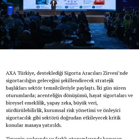
“Mobilite” İçin İlk Adımlardan Biri
Geçtiğimiz haftalarda tarihi “değişim ve dönüşüm”
anlayışı çerçevesinde 7’den 77’ye herkesin “mobilite”
AXA Türkiye, desteklediği Sigorta Aracıları Zirvesi’nde
çözümleriyle özgürce hareket ettiği bir dünya
sigortacılığın geleceğini şekillendirecek stratejik
gerçekleştirmek amacıyla “Start Your Impossible”
başlıkları sektör temsilcileriyle paylaştı. İki gün süren
kampanyasını başlattığını duyuran Toyota, bunun ilk
oturumlarda; acenteliğin dönüşümü, hayat sigortaları ve
örneklerinden birini “Engelsiz İletişim Hattı” ile
bireysel emeklilik, yapay zeka, büyük veri,
göstermiş oldu.
sürdürülebilirlik, kurumsal risk yönetimi ve önleyici
sigortacılık gibi sektörü doğrudan etkileyecek kritik
konular masaya yatırıldı.
Toyota bir otomobil şirketi olmanın yanı sıra toplumlar
Zirvenin açılışında ve farklı oturumlarında konuşan