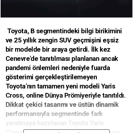
Toyota, B segmentindeki bilgi birikimini
ve 25 yıllık zengin SUV geçmişini eşsiz
bir modelde bir araya getirdi. İlk kez
Cenevre’de tanıtılması planlanan ancak
pandemi önlemleri nedeniyle fuarda
gösterimi gerçekleştirilemeyen
Toyota’nın tamamen yeni modeli Yaris
Cross, online Dünya Prömiyeriyle tanıtıldı.
Dikkat çekici tasarımı ve üstün dinamik
performansıyla segmentinde fark
yaratmaya hazırlanan Toyota Yaris
Cross’un 2021 yılında pazara sunulması