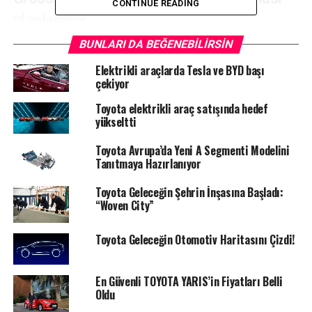
CONTINUE READING
planlanıyor.
BUNLARI DA BEĞENEBILIRSIN
Elektrikli araçlarda Tesla ve BYD başı
Yerden yüksek sürüşü, güçlü tarzı ile SUV özelliklerinin
çekiyor
yanında Yaris Cross, şehir içinde de pratik ve aktif yaşam
Toyota elektrikli araç satışında hedef
tarzına uygun sürüşler sunan ideal bir otomobil olarak
yükseltti
öne çıkıyor. Avrupa için tasarlanan ve geliştirilen
tamamen yeni Yaris Cross, Yaris ile birlikte 2021’den
Toyota Avrupa’da Yeni A Segmenti Modelini
itibaren Fransa’daki Toyota tesisinde üretilecek. Yeni
Tanıtmaya Hazırlanıyor
Yaris Cross, Toyota’nın gelişmiş hibrit teknolojisini de
Toyota Geleceğin Şehrin İnşasına Başladı:
bu segmente taşıyacak. Toyota, yeni Yaris Cross ile
“Woven City”
birlikte ürün gamını genişleterek C ve D segmentlerine
ek olarak B segmentinde de SUV model sunacak.
Toyota Geleceğin Otomotiv Haritasını Çizdi!
En Güvenli TOYOTA YARIS’in Fiyatları Belli
Oldu