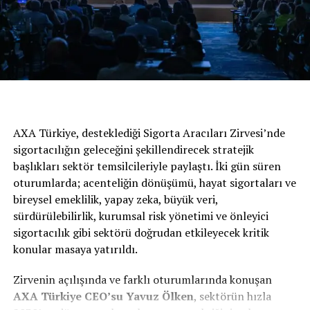
Yaris Cross’a taşımış olacak.
Yaris Cross, Toyota’nın yeni GA-B platformu üzerine
tasarlandı. Bu platform yüksek seviyede gövde sertliği ve
iyi bir dengeye sahip şasinin üretilmesine olanak
sunarken, otomobilin yolda daha hızlı tepkiler vermesini
AXA Türkiye, desteklediği Sigorta Aracıları Zirvesi’nde
sağlıyor.
sigortacılığın geleceğini şekillendirecek stratejik
başlıkları sektör temsilcileriyle paylaştı. İki gün süren
oturumlarda; acenteliğin dönüşümü, hayat sigortaları ve
bireysel emeklilik, yapay zeka, büyük veri,
sürdürülebilirlik, kurumsal risk yönetimi ve önleyici
sigortacılık gibi sektörü doğrudan etkileyecek kritik
konular masaya yatırıldı.
Zirvenin açılışında ve farklı oturumlarında konuşan
AXA
Türkiye
CEO’su Yavuz Ölken
, sektörün hızla