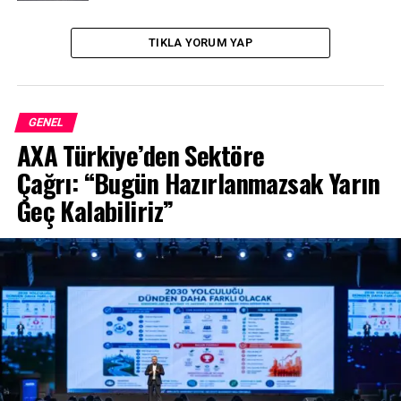
TIKLA YORUM YAP
GENEL
AXA Türkiye’den Sektöre
Çağrı: “Bugün Hazırlanmazsak Yarın
Geç Kalabiliriz”
Gerçek hibrit, gerçek SUV
2012’de Yaris ile B segmentini hibrit teknolojisi ile
buluşturan Toyota, Yaris Cross’ta da sıra dışı
performans ve verimlilik sunan dördüncü nesil hibrit
motorunu sunacak. Böylelikle Toyota, 25 yıl önce
başlayan ve bugün dünyanın en çok satan SUV modeli
haline gelen RAV4 ve dikkat çekici tarzıyla bir ikon haline
gelen C-HR modellerinden elde ettiği eşsiz deneyimi