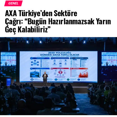
Toyota B-SUV’ a Yeni Bir Tanım Getirdi !: Yeni Yaris Cross
GENEL
AXA Türkiye’den Sektöre
Çağrı: “Bugün Hazırlanmazsak Yarın
Geç Kalabiliriz”