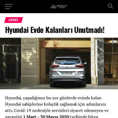
GENEL
Hyundai Evde Kalanları Unutmadı!
Hyundai, yaşadığımız bu zor günlerde evinde kalan
Hyundai sahiplerine kolaylık sağlamak için adımlarını
attı. Covid-19 nedeniyle servisleri ziyaret edemeyen ve
garantisi
1 Mart – 30 Mayıs 2020
tarihinde biten