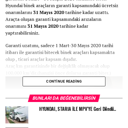
Hyundai binek araçların garanti kapsamındaki ücretsiz
onarımlarını
31 Mayıs 2020
tarihine kadar uzattı.
Araçta oluşan garanti kapsamındaki arızaların
onarımını
31 Mayıs 2020
tarihine kadar
yaptırabilirsiniz.
Garanti uzatımı, sadece 1 Mart-30 Mayıs 2020 tarihi
itibarı ile garantisi bitecek binek araçları kapsamakta
olup , ticari araçlar kapsam dışıdır.
Araç km garantisinde bir değişiklik olmayacak olup
100.000 km’dir.(hangisi önce dolarsa garanti biter.)
CONTINUE READING
BUNLARI DA BEĞENEBILIRSIN
HYUNDAI, STARIA İLE MPV’YE Geri Döndü..