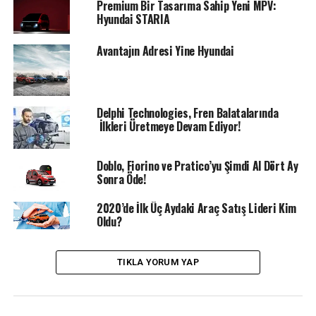
Premium Bir Tasarıma Sahip Yeni MPV:
Hyundai STARIA
Avantajın Adresi Yine Hyundai
Araç yıllık periyodik bakım zamanı Mart-Nisan
aylarından gelen ve Covid-19 nedeniyle servislere
gidemeyen müşterilerimiz araç bakımlarını
31 Mayıs
2020
tarihine kadar yaptırabilir.Aracınızda oluşacak
Delphi Technologies, Fren Balatalarında
olası bir arızanın garanti kapsamında onarımı bu
İlkleri Üretmeye Devam Ediyor!
gecikmeden etkilenmeyecek.
Doblo, Fiorino ve Pratico’yu Şimdi Al Dört Ay
Bakım uzatması sadece Mart-Nisan aylarında yıllık
Sonra Öde!
periyodik bakım zamanı gelen araçları kapsamakta olup,
km gecikmelerini kapsamamaktadır.
2020’de İlk Üç Aydaki Araç Satış Lideri Kim
Oldu?
BENZER İÇERIKLER
COVID19
HYUNDAI
HYUNDAI TÜRKIYE
KORONAVIRUS
TUCSON
TIKLA YORUM YAP
UP NEXT
Oyak Renault, 7 Nisan Üretime Yeniden Başlıyor!
DON'T MISS