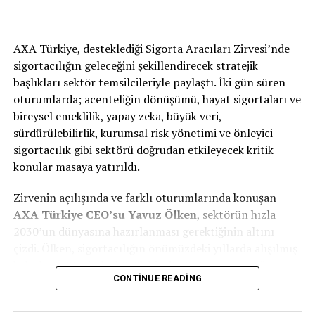
AXA Türkiye, desteklediği Sigorta Aracıları Zirvesi’nde
sigortacılığın geleceğini şekillendirecek stratejik
başlıkları sektör temsilcileriyle paylaştı. İki gün süren
oturumlarda; acenteliğin dönüşümü, hayat sigortaları ve
bireysel emeklilik, yapay zeka, büyük veri,
sürdürülebilirlik, kurumsal risk yönetimi ve önleyici
sigortacılık gibi sektörü doğrudan etkileyecek kritik
konular masaya yatırıldı.
Zirvenin açılışında ve farklı oturumlarında konuşan
AXA
Türkiye
CEO’su Yavuz Ölken
, sektörün hızla
2030’un dünyasına hazırlanması gerektiğinin altını
çizdi. Ölken, sigortacılığın önümüzdeki yıllarda alışılmış
kalıpların ötesinde, büyük bir dönüşüm yaşayacağını
CONTINUE READING
vurguladı.
“Sektör Olarak Fabrika Ayarlarımıza Dönmemiz