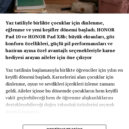
MOTUL Motosiklet Yarışlarına Damga Vurmaya Devam
Ediyor
“Yapay Zeka ve Veri, Yeni Dönemin Belirleyicileri
Olacak”
Yaz tatiliyle birlikte çocuklar için dinlenme,
eğlenme ve yeni keşifler dönemi başladı. HONOR
Zirvenin dijitalleşme ve veri odaklı müşteri yönetimi
Pad 10 ve HONOR Pad X8b; büyük ekranları, göz
başlıklı oturumlarında, yapay zeka ve büyük verinin
konforu özellikleri, güçlü pil performansları ve
sigortacılıkta karar alma süreçlerindeki etkisi ele alındı.
haziran ayına özel avantajlı seçenekleriyle karne
AXA Türkiye Satış, Kurumsal İletişim ve Sağlık
hediyesi arayan aileler için öne çıkıyor
Başkanı Sanem Çıngay Buçukoğlu
: “Önümüzdeki
dönemde fark yaratacak olan unsur, toplanan veriyi
Yaz tatilinin başlamasıyla birlikte öğrenciler için yılın en
daha anlamlı müşteri deneyimlerine dönüştürebilmek
keyifli dönemi başladı. Karnelerini alan çocuklar için
olacak. Yapay zeka bize güçlü araçlar sunuyor; ancak
dinlenme, oyun ve sevdikleri içerikleri izleme zamanı
müşteri güvenini inşa eden temel değerler hâlâ şeffaflık,
geldi. Aileler içinse bu dönemde çocukların hem keyifli
tutarlılık ve uzun vadeli ilişki kurabilme becerisidir.
vakit geçirebileceği hem de öğrenme alışkanlıklarını
Teknolojinin sağladığı hız ve verimliliği, “Empati
destekleyebileceği doğru teknoloji ürünlerini seçmek
Güvencesi” yaklaşımımızı da arkamıza alarak
önem kazanıyor.
müşterilerimizin ihtiyaçlarını anlayan insani bir
yaklaşımla birleştirmek büyük önem taşıyor.” dedi.
HONOR, Pad 10 ve Pad X8b modelleriyle karne hediyesi