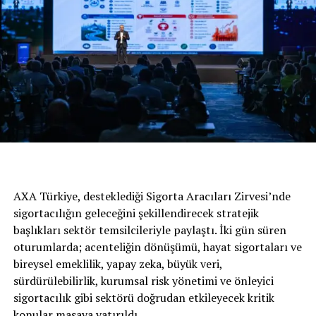
gördü. Petrol Ofisi’nin İTÜ Çekirdek işbirliği ile COVID-
19 ile mücadeleye yönelik desteklediği projeler ve bu
kapsamda yürütülen ‘Petrol Ofisi ve İTÜ Çekirdek’ten
Somut Adımlar’ iletişim çalışması ayrıca, yine Sağlık
İletişimi bölümünde, Sağlık ve Well-being kategorisinde
de Başarı Ödülü aldı.
16. Felis Ödülleri, pandemi koşullarına uyumla 11-12
Kasım’da Zorlu PSM’de düzenlenen törenlerle
sahiplerini buldu.
AXA Türkiye, desteklediği Sigorta Aracıları Zirvesi’nde
“Lidere yakışır bir strateji ile
sigortacılığın geleceğini şekillendirecek stratejik
başlıkları sektör temsilcileriyle paylaştı. İki gün süren
etkin ve güçlü çalışmalar
oturumlarda; acenteliğin dönüşümü, hayat sigortaları ve
yürütüyoruz”
bireysel emeklilik, yapay zeka, büyük veri,
sürdürülebilirlik, kurumsal risk yönetimi ve önleyici
Petrol Ofisi’nin her alanda güçlü çalışmalar
sigortacılık gibi sektörü doğrudan etkileyecek kritik
yürüttüğünü belirten Petrol Ofisi Pazarlama Kıdemli
konular masaya yatırıldı.