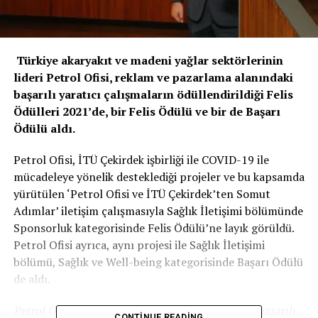
Türkiye akaryakıt ve madeni yağlar sektörlerinin
lideri Petrol Ofisi, reklam ve pazarlama alanındaki
başarılı yaratıcı çalışmaların ödüllendirildiği Felis
Ödülleri 2021’de, bir Felis Ödülü ve bir de Başarı
Ödülü aldı.
Petrol Ofisi, İTÜ Çekirdek işbirliği ile COVID-19 ile
mücadeleye yönelik desteklediği projeler ve bu kapsamda
yürütülen ‘Petrol Ofisi ve İTÜ Çekirdek’ten Somut
Adımlar’ iletişim çalışmasıyla Sağlık İletişimi bölümünde
Sponsorluk kategorisinde Felis Ödülü’ne layık görüldü.
Petrol Ofisi ayrıca, aynı projesi ile Sağlık İletişimi
bölümü, Sağlık ve Well-being kategorisinde Başarı Ödülü
de aldı.
Petrol Ofisi’nin pazarlama alanında da güçlü ve başarılı
CONTINUE READING