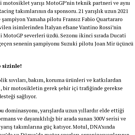
i motosiklet yarışı MotoGP’nin teknik partneri ve aynı
ing takımlarının da sponsoru. 21 yarışlık uzun 2021
e şampiyon Yamaha pilotu Fransız Fabio Quartararo
ilen isimlerinden İtalyan efsane Vantino Rossi’nin
 MotoGP severleri üzdü. Sezonu ikinci sırada Ducati
 geçen senenin şampiyonu Suzuki pilotu Joan Mir üçüncü
 sizinle!
lik sıvıları, bakım, koruma ürünleri ve katkılardan
, bir motosikletin gerek şehir içi trafiğinde gerekse
esteği sağlıyor.
 dominasyonu, yarışlarda uzun yıllardır elde ettiği
ormans ve dayanıklılığı bir arada sunan 300V serisi ve
 yarış takımlarına güç katıyor. Motul, DNA’sında
iye’de ve Dünya’da motor sporları organizasyonlarının