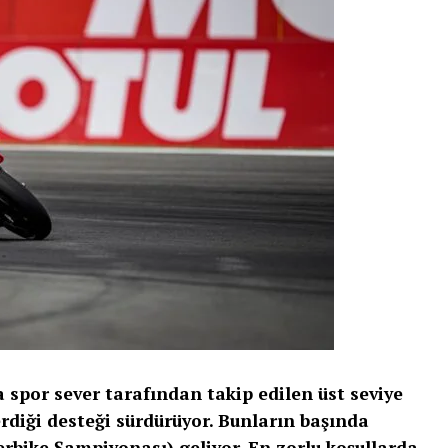
spor sever tarafından takip edilen üst seviye
erdiği desteği sürdürüyor. Bunların başında
bike Şampiyonası) geliyor. En zorlu koşullarda