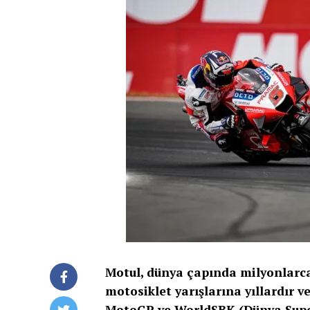
Motul, dünya çapında milyonlarca 
motosiklet yarışlarına yıllardır v
MotoGP ve WorldSBK (Dünya Super