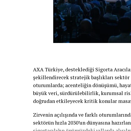
AXA Türkiye, desteklediği Sigorta Aracılar
şekillendirecek stratejik başlıkları sektör 
oturumlarda; acenteliğin dönüşümü, hayat 
büyük veri, sürdürülebilirlik, kurumsal ris
doğrudan etkileyecek kritik konular masay
Zirvenin açılışında ve farklı oturumları
sektörün hızla 2030’un dünyasına hazırlanm
sigortacılığın önümüzdeki yıllarda alışıl