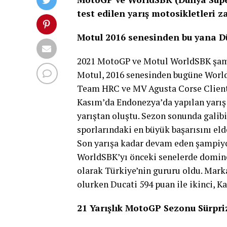
test edilen yarış motosikletleri 
Motul 2016 senesinden bu yana D
2021 MotoGP ve Motul WorldSBK şampi
Motul, 2016 senesinden bugüne World
Team HRC ve MV Agusta Corse Clienti 
Kasım’da Endonezya’da yapılan yarı
yarıştan oluştu. Sezon sonunda galib
sporlarındaki en büyük başarısını el
Son yarışa kadar devam eden şampiyo
WorldSBK’yı önceki senelerde domine
olarak Türkiye’nin gururu oldu. Mark
olurken Ducati 594 puan ile ikinci, K
21 Yarışlık MotoGP Sezonu Sürpriz