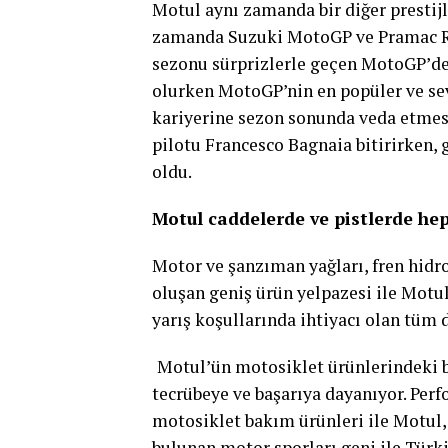
Motul aynı zamanda bir diğer prestijl
zamanda Suzuki MotoGP ve Pramac Rac
sezonu sürprizlerle geçen MotoGP’d
olurken MotoGP’nin en popüler ve sev
kariyerine sezon sonunda veda etmesi
pilotu Francesco Bagnaia bitirirken,
oldu.
Motul caddelerde ve pistlerde hep
Motor ve şanzıman yağları, fren hidro
oluşan geniş ürün yelpazesi ile Motul
yarış koşullarında ihtiyacı olan tüm d
Motul’ün motosiklet ürünlerindeki bu
tecrübeye ve başarıya dayanıyor. Perf
motosiklet bakım ürünleri ile Motul,
bulunan motor sporları geni ile Türk