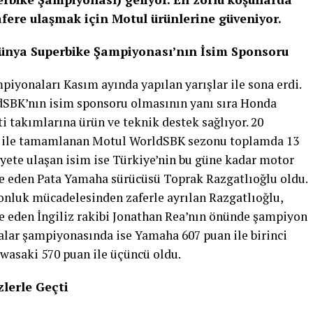
zafere ulaşmak için Motul ürünlerine güveniyor.
ünya Superbike Şampiyonası’nın İsim Sponsoru
yonaları Kasım ayında yapılan yarışlar ile sona erdi.
SBK’nın isim sponsoru olmasının yanı sıra Honda
takımlarına ürün ve teknik destek sağlıyor. 20
ş ile tamamlanan Motul WorldSBK sezonu toplamda 13
iyete ulaşan isim ise Türkiye’nin bu güne kadar motor
de eden Pata Yamaha sürücüsü Toprak Razgatlıoğlu oldu.
nluk mücadelesinden zaferle ayrılan Razgatlıoğlu,
 eden İngiliz rakibi Jonathan Rea’nın önünde şampiyon
alar şampiyonasında ise Yamaha 607 puan ile birinci
awasaki 570 puan ile üçüncü oldu.
lerle Geçti