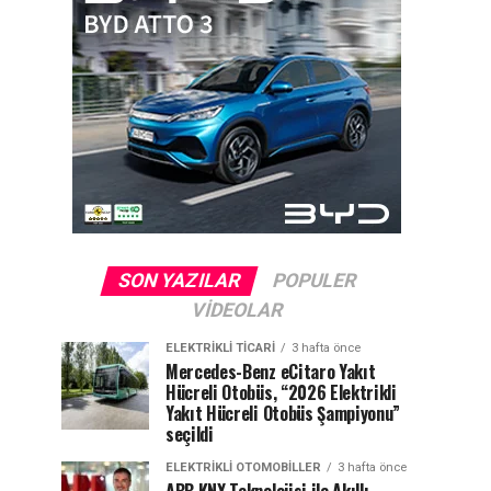
SON YAZILAR
POPULER
VIDEOLAR
ELEKTRIKLI TICARI
3 hafta önce
Mercedes-Benz eCitaro Yakıt
Hücreli Otobüs, “2026 Elektrikli
Yakıt Hücreli Otobüs Şampiyonu”
seçildi
ELEKTRIKLI OTOMOBILLER
3 hafta önce