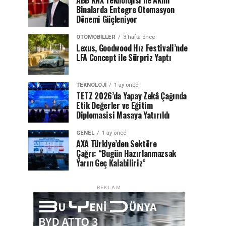
ABB KNX Teknolojisi ile Akıllı
Binalarda Entegre Otomasyon
Dönemi Güçleniyor
OTOMOBILLER
3 hafta önce
Lexus, Goodwood Hız Festivali’nde
LFA Concept ile Sürpriz Yaptı
TEKNOLOJI
1 ay önce
TETZ 2026’da Yapay Zekâ Çağında
Etik Değerler ve Eğitim
Diplomasisi Masaya Yatırıldı
GENEL
1 ay önce
AXA Türkiye’den Sektöre
Çağrı: “Bugün Hazırlanmazsak
Yarın Geç Kalabiliriz”
REKLAM