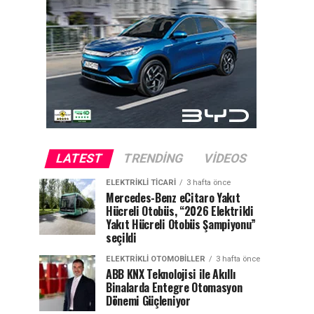
LATEST
TRENDING
VIDEOS
ELEKTRIKLI TICARI
3 hafta önce
Mercedes-Benz eCitaro Yakıt
Hücreli Otobüs, “2026 Elektrikli
Yakıt Hücreli Otobüs Şampiyonu”
seçildi
ELEKTRIKLI OTOMOBILLER
3 hafta önce
ABB KNX Teknolojisi ile Akıllı
Binalarda Entegre Otomasyon
Dönemi Güçleniyor