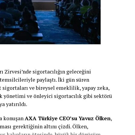
ı Zirvesi’nde sigortacılığın geleceğini
temsilcileriyle paylaştı. İki gün süren
sigortaları ve bireysel emeklilik, yapay zeka,
k yönetimi ve önleyici sigortacılık gibi sektörü
a yatırıldı.
nda konuşan
AXA
Türkiye
CEO’su Yavuz Ölken
,
ası gerektiğinin altını çizdi. Ölken,
mış kalıpların ötesinde, büyük bir dönüşüm