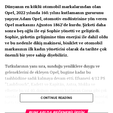
Dünyanın en köklü otomobil markalarından olan
Opel, 2022 yılında 160. yılını kutlamanın gururunu
yaşıyor.Adam Opel, otomotiv endüstrisine yön veren
Opel markasını Ağustos 1862’de kurdu. Şirketi daha
sonra beş oğlu ile eşi Sophie yönetti ve geliştirdi.
Sophie, şirketin gelişimine tüm enerjisi ile dahil oldu
ve bu nedenle dikiş makinesi, bisiklet ve otomobil
markasının ilk kadın yöneticisi olarak da tarihte çok
önemli bir yere sahip diyebiliriz.
Tutkularının yanı sıra, sunduğu yeniliklere duygu ve
geleneklerini de ekleyen Opel, bugüne kadar bu
taahhüdüne sadık kalmaya devam etti. Efsanevi 4/12 PS
“Laubfrosch”, Kadett ve Kapitän, Astra, Mokka ve
elbette bu yıl 40. doğum gününü kutlayan Corsa gibi çok
sayıda otomobil bu felsefe ile üretildi. 1920’lerde montaj
CONTINUE READING
hattı teknolojisini tanıtarak öncülük yapan Opel, şimdi
de 2028’den itibaren Avrupa’da tamamen elektrikli
BUNLARI DA BEĞENEBILIRSIN