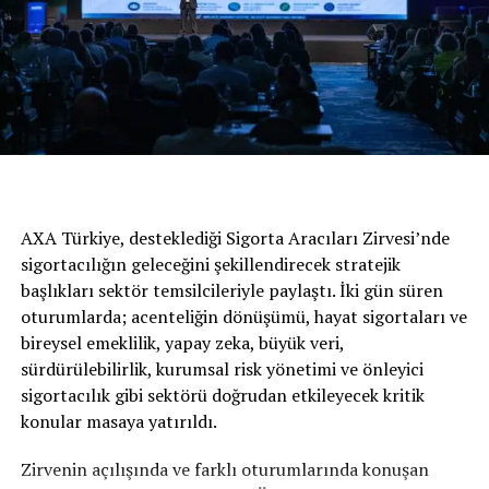
dedi.
AXA Türkiye, desteklediği Sigorta Aracıları Zirvesi’nde
sigortacılığın geleceğini şekillendirecek stratejik
başlıkları sektör temsilcileriyle paylaştı. İki gün süren
oturumlarda; acenteliğin dönüşümü, hayat sigortaları ve
bireysel emeklilik, yapay zeka, büyük veri,
sürdürülebilirlik, kurumsal risk yönetimi ve önleyici
Dikiş makinelerinden dünyanın en
sigortacılık gibi sektörü doğrudan etkileyecek kritik
büyük bisiklet üreticisine
konular masaya yatırıldı.
Başarı hikayesi, Ağustos 1862’nin sonunda başladı. Adam
Zirvenin açılışında ve farklı oturumlarında konuşan
Opel, ilk dikiş makinesini Rüsselsheim’da üreterek Opel