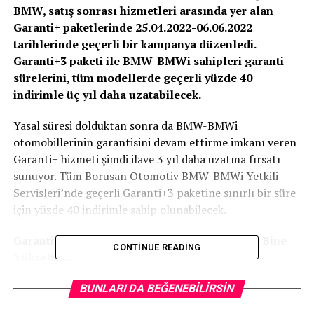
BMW, satış sonrası hizmetleri arasında yer alan
Garanti+ paketlerinde 25.04.2022-06.06.2022
tarihlerinde geçerli bir kampanya düzenledi.
Garanti+3 paketi ile BMW-BMWi sahipleri garanti
sürelerini, tüm modellerde geçerli yüzde 40
indirimle üç yıl daha uzatabilecek.
Yasal süresi dolduktan sonra da BMW-BMWi
otomobillerinin garantisini devam ettirme imkanı veren
Garanti+ hizmeti şimdi ilave 3 yıl daha uzatma fırsatı
sunuyor. Tüm Borusan Otomotiv BMW-BMWi Yetkili
Servisleri’nde geçerli Garanti+3 paketine sınırlı bir süre
için yüzde 40 indirimle sahip olunabilecek.
Garanti Kapsamında Kilometre Üst Sınırı 200 Bine
CONTINUE READING
Yükseltildi
Garanti+3 paketi kapsamında gerçekleştirilen
BUNLARI DA BEĞENEBILIRSIN
kampanyada otomobil sahipleri 36 ay ve 200 bin