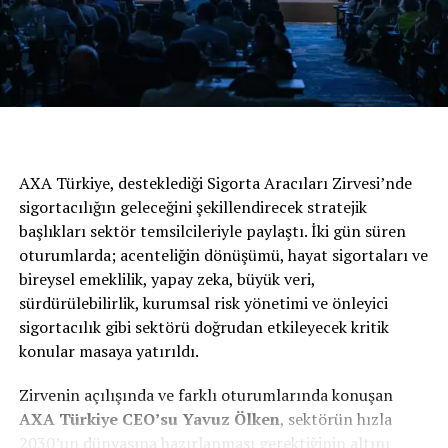
servislerinden ya
da
https://mybmw.bmw.com.tr/garanti-guvence-
paketleri?pkg=3
adresinden online olarak bu işlemi
gerçekleştirebiliyor.
BENZER İÇERIKLER
UP NEXT
Opel, 160. Yaşını Kutluyor
AXA Türkiye, desteklediği Sigorta Aracıları Zirvesi’nde
sigortacılığın geleceğini şekillendirecek stratejik
DON'T MISS
başlıkları sektör temsilcileriyle paylaştı. İki gün süren
Peugeot Sport ve Capgemini Güçlerini Birleştiriyor
oturumlarda; acenteliğin dönüşümü, hayat sigortaları ve
bireysel emeklilik, yapay zeka, büyük veri,
sürdürülebilirlik, kurumsal risk yönetimi ve önleyici
sigortacılık gibi sektörü doğrudan etkileyecek kritik
konular masaya yatırıldı.
Zirvenin açılışında ve farklı oturumlarında konuşan
AXA
Türkiye
CEO’su Yavuz Ölken
, sektörün hızla
2030’un dünyasına hazırlanması gerektiğinin altını