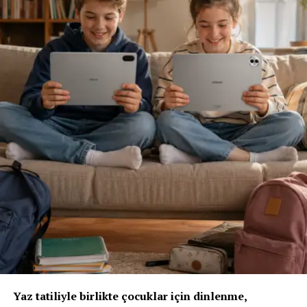
Sigortacılığı sezonluk indirim odaklı yapıdan
uzaklaştırmak gerektiğini ifade eden
Ölken,
sözlerine
şöyle devam etti: “Toplam maliyetleri düşüren,
verimliliği artıran ve müşterilerimize daha erişilebilir
çözümler sunan bir sektör yapısına ihtiyacımız var. Bu
yüzden sektör olarak fabrika ayarlarımıza dönmeliyiz.
Bizim fabrika ayarlarımız; müşteriyi anlamakla başlar,
riski doğru değerlendirmekle, acenteyi güçlendirmekle
ve sürdürülebilir fiyatlama disipliniyle şekillenir. AXA
Türkiye olarak Empati Güvencesi yaklaşımımızı önleyici
sigortacılık anlayışıyla birleştiriyor, Adaptif Sigortacılık
2030 vizyonumuzla geleceğe hazırlanıyoruz. Çünkü
gelecekte değer yaratacak olan, yalnızca gerçekleşen
kayıpları karşılayan değil; hayatı koruyan, riskleri
öngören ve dayanıklılığı artıran sigortacılık modelidir.”
“Yapay Zeka ve Veri, Yeni Dönemin Belirleyicileri
Olacak”
Yaz tatiliyle birlikte çocuklar için dinlenme,