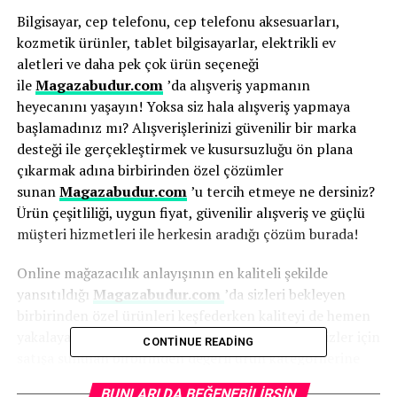
Bilgisayar, cep telefonu, cep telefonu aksesuarları,
kozmetik ürünler, tablet bilgisayarlar, elektrikli ev
aletleri ve daha pek çok ürün seçeneği
ile
Magazabudur.com
’da alışveriş yapmanın
heyecanını yaşayın! Yoksa siz hala alışveriş yapmaya
başlamadınız mı? Alışverişlerinizi güvenilir bir marka
desteği ile gerçekleştirmek ve kusursuzluğu ön plana
çıkarmak adına birbirinden özel çözümler
sunan
Magazabudur.com
’u tercih etmeye ne dersiniz?
Ürün çeşitliliği, uygun fiyat, güvenilir alışveriş ve güçlü
müşteri hizmetleri ile herkesin aradığı çözüm burada!
Online mağazacılık anlayışının en kaliteli şekilde
yansıtıldığı
Magazabudur.com
’da sizleri bekleyen
birbirinden özel ürünleri keşfederken kaliteyi de hemen
yakalayabileceğinizi biliyor muydunuz? O halde sizler için
CONTINUE READING
satışa sunulan birbirinden değerli ürün kategorilerine
daha yakından bir göz atalım. Kaliteyi yakalamak için bu
BUNLARI DA BEĞENEBILIRSIN