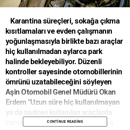
Karantina süreçleri, sokağa çıkma
kısıtlamaları ve evden çalışmanın
yoğunlaşmasıyla birlikte bazı araçlar
hiç kullanılmadan aylarca park
halinde bekleyebiliyor. Düzenli
kontroller sayesinde otomobillerinin
ömrünü uzatabileceğini söyleyen
Aşin Otomobil Genel Müdürü Okan
Erdem “Uzun süre hiç kullanılmayan
ya da nadiren kullanılan araçlarda
zamanla kronik problemler ortaya
CONTINUE READING