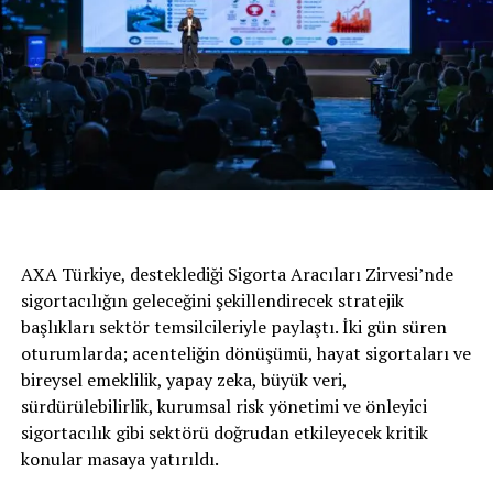
her zaman satış değerini uzun süre korur. Düzenli olarak
haftada bir dahi olsa kısa sürüşler yaparak
otomobilinizin sağlığına katkı sağlayabilirsiniz.” şeklinde
görüşlerini dile getiriyor.
En kritik konu akü kontrolü
Az aralıklarla kullanılan ya da uzun süre park halinde
AXA Türkiye, desteklediği Sigorta Aracıları Zirvesi’nde
bekletilen otomobillerde zamanla birçok problemin
sigortacılığın geleceğini şekillendirecek stratejik
ortaya çıktığına dikkat çeken uzmanlar, acil durumlarda
başlıkları sektör temsilcileriyle paylaştı. İki gün süren
hayati bir rol üstlenen otomobillerin, kullanılmadığı
oturumlarda; acenteliğin dönüşümü, hayat sigortaları ve
takdirde akülerinin boşalacağını ve düşük voltaj
bireysel emeklilik, yapay zeka, büyük veri,
sebebiyle elektronik kontrol ünitesine zarar
sürdürülebilirlik, kurumsal risk yönetimi ve önleyici
verebileceğini belirtiyor. 20 dakika boyunca aracı çalışır
sigortacılık gibi sektörü doğrudan etkileyecek kritik
durumda tutmak, akünün tekrar şarj olmasına büyük
konular masaya yatırıldı.
katkı sağlıyor.