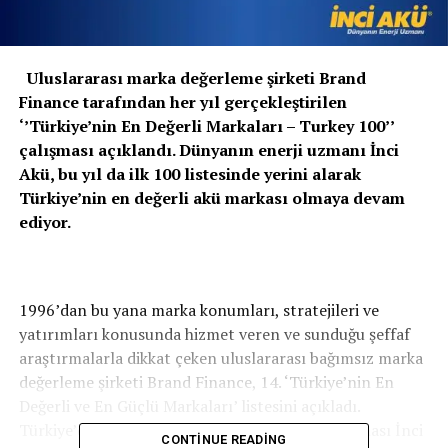
Uluslararası marka değerleme şirketi Brand
Finance tarafından her yıl gerçekleştirilen
‘’Türkiye’nin En Değerli Markaları – Turkey 100’’
çalışması açıklandı. Dünyanın enerji uzmanı İnci
Akü, bu yıl da ilk 100 listesinde yerini alarak
Türkiye’nin en değerli akü markası olmaya devam
ediyor.
1996’dan bu yana marka konumları, stratejileri ve
yatırımları konusunda hizmet veren ve sunduğu şeffaf
araştırmalarla dikkat çeken uluslararası bağımsız marka
değerleme şirketi Brand Finance, 14. ‘Türkiye’nin En
Değerli ve En Güçlü Markaları’ listesini açıkladı.
Türkiye’de otomotiv tedarik sanayinin köklü firması İnci
CONTINUE READING