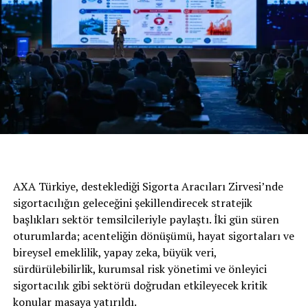
avantajları İnci Akü olarak en doğru şekilde
değerlendiriyoruz. En güvenilen enerji depolama şirketi
olma vizyonumuz doğrultusunda elde ettiğimiz
başarılarımızla sektörümüzdeki liderliğimizi koruyoruz.
Yarattığımız marka değeriyle Brand Finance gibi değerli
bir kurumun çalışmasında her yıl ilk 100 listesi içerisinde
yer almanın haklı gururunu yaşıyoruz.”
BENZER İÇERIKLER
UP NEXT
DACIA’dan Yeni Logo
AXA Türkiye, desteklediği Sigorta Aracıları Zirvesi’nde
DON'T MISS
sigortacılığın geleceğini şekillendirecek stratejik
Yeni Mokka, Cesur Tasarımı ve Üstün Teknolojileriyle
başlıkları sektör temsilcileriyle paylaştı. İki gün süren
Sınıfında Normalleri Değiştirecek
oturumlarda; acenteliğin dönüşümü, hayat sigortaları ve
bireysel emeklilik, yapay zeka, büyük veri,
sürdürülebilirlik, kurumsal risk yönetimi ve önleyici
sigortacılık gibi sektörü doğrudan etkileyecek kritik
konular masaya yatırıldı.