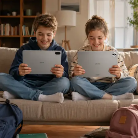
üzerine kurguladığımızda kaybeden taraf oluruz. Gerçek
rekabet; müşteriyi ve acenteyi daha iyi anlamak, riskleri
daha doğru değerlendirmek üzerine kurulmalıdır.”
Sigortacılığı sezonluk indirim odaklı yapıdan
uzaklaştırmak gerektiğini ifade eden
Ölken,
sözlerine
şöyle devam etti: “Toplam maliyetleri düşüren,
verimliliği artıran ve müşterilerimize daha erişilebilir
çözümler sunan bir sektör yapısına ihtiyacımız var. Bu
yüzden sektör olarak fabrika ayarlarımıza dönmeliyiz.
Bizim fabrika ayarlarımız; müşteriyi anlamakla başlar,
riski doğru değerlendirmekle, acenteyi güçlendirmekle
ve sürdürülebilir fiyatlama disipliniyle şekillenir. AXA
Türkiye olarak Empati Güvencesi yaklaşımımızı önleyici
sigortacılık anlayışıyla birleştiriyor, Adaptif Sigortacılık
2030 vizyonumuzla geleceğe hazırlanıyoruz. Çünkü
gelecekte değer yaratacak olan, yalnızca gerçekleşen
kayıpları karşılayan değil; hayatı koruyan, riskleri
öngören ve dayanıklılığı artıran sigortacılık modelidir.”