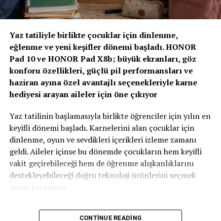
“Yapay Zeka ve Veri, Yeni Dönemin Belirleyicileri
Olacak”
Yaz tatiliyle birlikte çocuklar için dinlenme,
eğlenme ve yeni keşifler dönemi başladı. HONOR
Zirvenin dijitalleşme ve veri odaklı müşteri yönetimi
Pad 10 ve HONOR Pad X8b; büyük ekranları, göz
başlıklı oturumlarında, yapay zeka ve büyük verinin
konforu özellikleri, güçlü pil performansları ve
sigortacılıkta karar alma süreçlerindeki etkisi ele alındı.
haziran ayına özel avantajlı seçenekleriyle karne
AXA Türkiye Satış, Kurumsal İletişim ve Sağlık
hediyesi arayan aileler için öne çıkıyor
Başkanı Sanem Çıngay Buçukoğlu
: “Önümüzdeki
dönemde fark yaratacak olan unsur, toplanan veriyi
Yaz tatilinin başlamasıyla birlikte öğrenciler için yılın en
daha anlamlı müşteri deneyimlerine dönüştürebilmek
keyifli dönemi başladı. Karnelerini alan çocuklar için
olacak. Yapay zeka bize güçlü araçlar sunuyor; ancak
dinlenme, oyun ve sevdikleri içerikleri izleme zamanı
müşteri güvenini inşa eden temel değerler hâlâ şeffaflık,
geldi. Aileler içinse bu dönemde çocukların hem keyifli
tutarlılık ve uzun vadeli ilişki kurabilme becerisidir.
vakit geçirebileceği hem de öğrenme alışkanlıklarını
Teknolojinin sağladığı hız ve verimliliği, “Empati
destekleyebileceği doğru teknoloji ürünlerini seçmek
Güvencesi” yaklaşımımızı da arkamıza alarak
önem kazanıyor.
müşterilerimizin ihtiyaçlarını anlayan insani bir
yaklaşımla birleştirmek büyük önem taşıyor.” dedi.
HONOR, Pad 10 ve Pad X8b modelleriyle karne hediyesi
CONTINUE READING
arayan ailelere özel kampanyalarla güçlü tablet