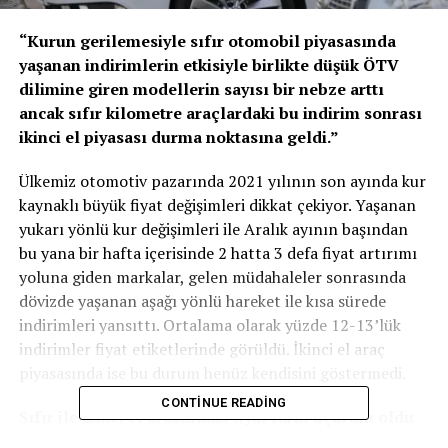
“Kurun gerilemesiyle sıfır otomobil piyasasında
yaşanan indirimlerin etkisiyle birlikte düşük ÖTV
dilimine giren modellerin sayısı bir nebze arttı
ancak sıfır kilometre araçlardaki bu indirim sonrası
ikinci el piyasası durma noktasına geldi.”
Ülkemiz otomotiv pazarında 2021 yılının son ayında kur
kaynaklı büyük fiyat değişimleri dikkat çekiyor. Yaşanan
yukarı yönlü kur değişimleri ile Aralık ayının başından
bu yana bir hafta içerisinde 2 hatta 3 defa fiyat artırımı
yoluna giden markalar, gelen müdahaleler sonrasında
dövizde yaşanan aşağı yönlü hareket ile kısa sürede
indirimleri yansıttı. Ortalama olarak yüzde 12-13’lük
indirimler fiyat etiketlerinde görüldü. İkinci el araç
piyasasında ise bu durum henüz kendisini göstermedi.
CONTINUE READING
Sıfır ile ikinci el arasındaki fiyat farkı uçurum oldu