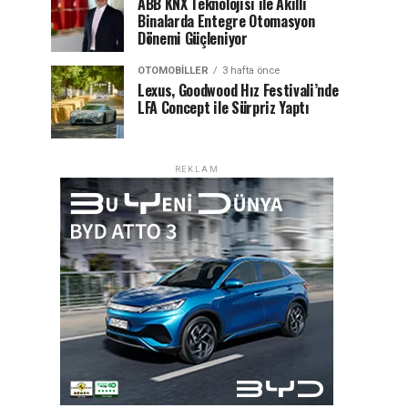
ABB KNX Teknolojisi ile Akıllı
Binalarda Entegre Otomasyon
Dönemi Güçleniyor
OTOMOBILLER
3 hafta önce
Lexus, Goodwood Hız Festivali’nde
LFA Concept ile Sürpriz Yaptı
REKLAM