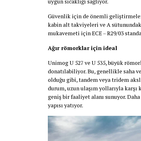
uygun sıcaklığı sağlıyor.
Güvenlik için de önemli geliştirmele
kabin alt takviyeleri ve A sütunundaki
mukavemeti için ECE – R29/03 standar
A
ğ
ı
r r
ö
morklar i
ç
in ideal
Unimog U 527 ve U 535, büyük römork 
donatılabiliyor. Bu, genellikle saha 
olduğu gibi, tandem veya tridem akslı
durum, uzun ulaşım yollarıyla karşı ka
geniş bir faaliyet alanı sunuyor. Daha
yapısı yatıyor.