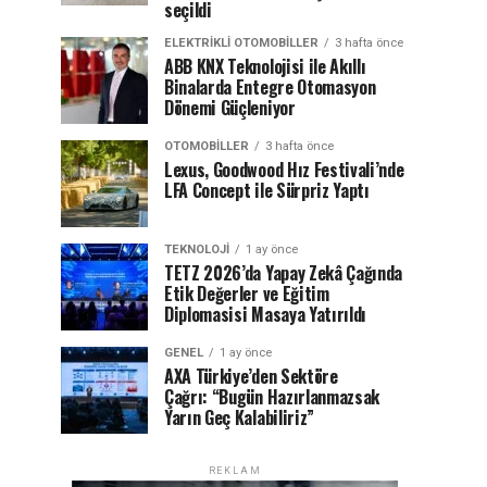
seçildi
ELEKTRIKLI OTOMOBILLER
3 hafta önce
ABB KNX Teknolojisi ile Akıllı
Binalarda Entegre Otomasyon
Dönemi Güçleniyor
OTOMOBILLER
3 hafta önce
Lexus, Goodwood Hız Festivali’nde
LFA Concept ile Sürpriz Yaptı
TEKNOLOJI
1 ay önce
TETZ 2026’da Yapay Zekâ Çağında
Etik Değerler ve Eğitim
Diplomasisi Masaya Yatırıldı
GENEL
1 ay önce
AXA Türkiye’den Sektöre
Çağrı: “Bugün Hazırlanmazsak
Yarın Geç Kalabiliriz”
REKLAM