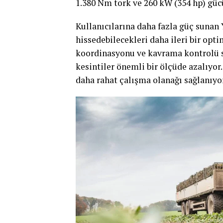
1.380 Nm tork ve 260 kW (354 hp) güc
Kullanıcılarına daha fazla güç sunan
hissedebilecekleri daha ileri bir opt
koordinasyonu ve kavrama kontrolü sa
kesintiler önemli bir ölçüde azalıyo
daha rahat çalışma olanağı sağlanıyor