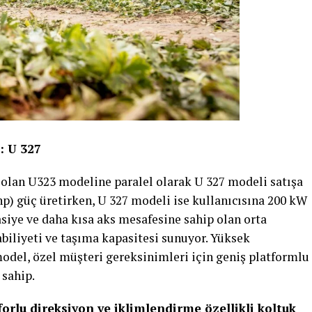
ç:
U 327
 olan U323 modeline paralel olarak U 327 modeli satışa
p) güç üretirken, U 327 modeli ise kullanıcısına 200 kW
şasiye ve daha kısa aks mesafesine sahip olan orta
liyeti ve taşıma kapasitesi sunuyor. Yüksek
odel, özel müşteri gereksinimleri için geniş platformlu
 sahip.
rlu direksiyon ve iklimlendirme özellikli koltuk