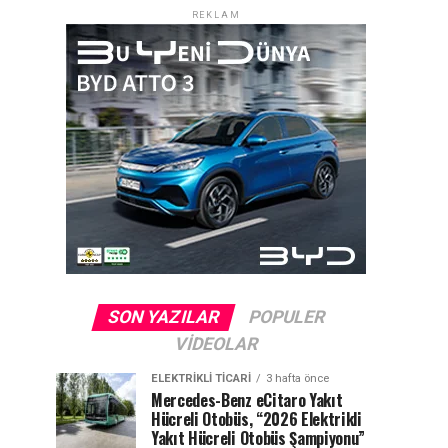
REKLAM
SON YAZILAR
POPULER
VIDEOLAR
ELEKTRIKLI TICARI
3 hafta önce
Mercedes-Benz eCitaro Yakıt
Hücreli Otobüs, “2026 Elektrikli
Yakıt Hücreli Otobüs Şampiyonu”