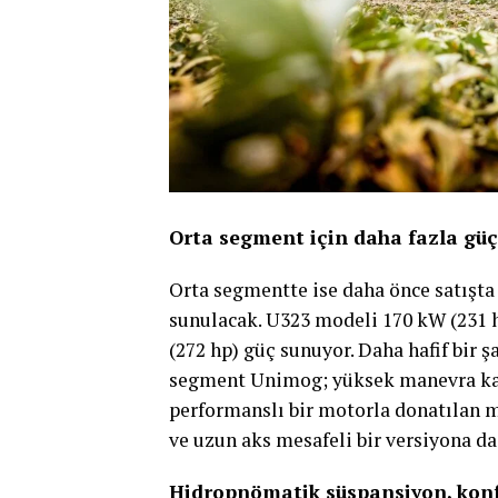
Orta segment i
ç
in daha fazla g
ü
Orta segmentte ise daha önce satışta
sunulacak. U323 modeli 170 kW (231 h
(272 hp) güç sunuyor. Daha hafif bir 
segment Unimog; yüksek manevra kabi
performanslı bir motorla donatılan m
ve uzun aks mesafeli bir versiyona da
Hidropnömatik süspansiyon, konfo