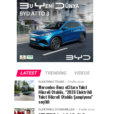
LATEST
TRENDING
VIDEOS
ELEKTRIKLI TICARI
3 hafta önce
Mercedes-Benz eCitaro Yakıt
Hücreli Otobüs, “2026 Elektrikli
Yakıt Hücreli Otobüs Şampiyonu”
seçildi
ELEKTRIKLI OTOMOBILLER
3 hafta önce