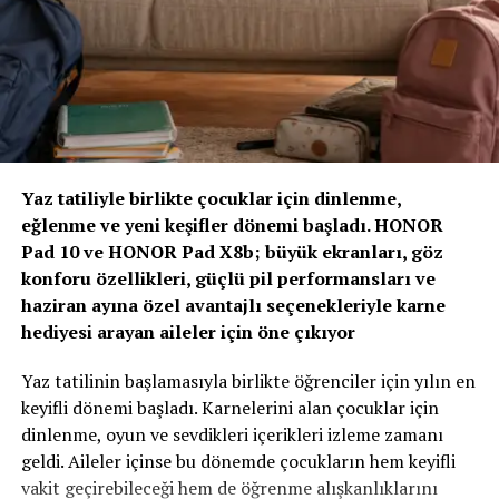
sigortacılık anlayışıyla birleştiriyor, Adaptif Sigortacılık
2030 vizyonumuzla geleceğe hazırlanıyoruz. Çünkü
gelecekte değer yaratacak olan, yalnızca gerçekleşen
kayıpları karşılayan değil; hayatı koruyan, riskleri
BENZER İÇERIKLER
ADAS KALIBRASYON
öngören ve dayanıklılığı artıran sigortacılık modelidir.”
DELPHI TECHNOLOGIES
DELPHI TECHNOLOGIES SATIŞ SONRASI ARIZA TEŞHIS VE SERVIS
ÇÖZÜMLERI KIDEMLI MÜDÜRÜ ALEX BERTOLI
“Yapay Zeka ve Veri, Yeni Dönemin Belirleyicileri
Olacak”
UP NEXT
Yaz tatiliyle birlikte çocuklar için dinlenme,
Citroën Konforu Yıl Sonuna Özel Cazip Fırsatlarla
eğlenme ve yeni keşifler dönemi başladı. HONOR
Zirvenin dijitalleşme ve veri odaklı müşteri yönetimi
DON'T MISS
Pad 10 ve HONOR Pad X8b; büyük ekranları, göz
başlıklı oturumlarında, yapay zeka ve büyük verinin
BENİM ARABA DOĞURMUŞ HABERİM YOK!
konforu özellikleri, güçlü pil performansları ve
sigortacılıkta karar alma süreçlerindeki etkisi ele alındı.
haziran ayına özel avantajlı seçenekleriyle karne
AXA Türkiye Satış, Kurumsal İletişim ve Sağlık
hediyesi arayan aileler için öne çıkıyor
Başkanı Sanem Çıngay Buçukoğlu
: “Önümüzdeki
dönemde fark yaratacak olan unsur, toplanan veriyi
Yaz tatilinin başlamasıyla birlikte öğrenciler için yılın en
daha anlamlı müşteri deneyimlerine dönüştürebilmek
keyifli dönemi başladı. Karnelerini alan çocuklar için
olacak. Yapay zeka bize güçlü araçlar sunuyor; ancak
dinlenme, oyun ve sevdikleri içerikleri izleme zamanı
müşteri güvenini inşa eden temel değerler hâlâ şeffaflık,
geldi. Aileler içinse bu dönemde çocukların hem keyifli
tutarlılık ve uzun vadeli ilişki kurabilme becerisidir.
vakit geçirebileceği hem de öğrenme alışkanlıklarını