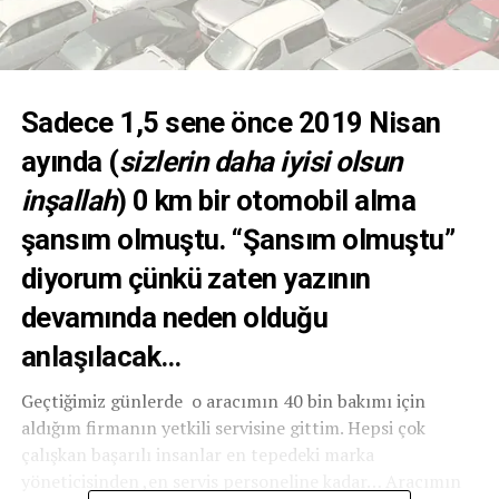
Sadece 1,5 sene önce 2019 Nisan
ayında (
sizlerin daha iyisi olsun
inşallah
) 0 km bir otomobil alma
şansım olmuştu. “Şansım olmuştu”
diyorum çünkü zaten yazının
devamında neden olduğu
anlaşılacak…
Geçtiğimiz günlerde o aracımın 40 bin bakımı için
aldığım firmanın yetkili servisine gittim. Hepsi çok
çalışkan başarılı insanlar en tepedeki marka
yöneticisinden ,en servis personeline kadar… Aracımın