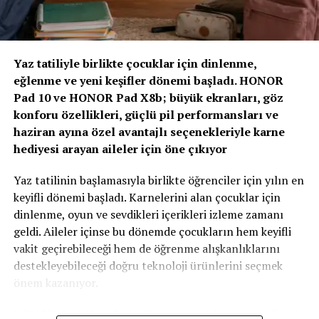
öngören ve dayanıklılığı artıran sigortacılık modelidir.”
Şimdi kendime diyorum iyi ki fırsatım olmuşta geçen
“Yapay Zeka ve Veri, Yeni Dönemin Belirleyicileri
sene arabamı almışım artık bu fiyatlarla c sedan
Olacak”
segmenti almak bile hayal oldu. HAYAT PARASI OLANA
Yaz tatiliyle birlikte çocuklar için dinlenme,
GÜZEL NEDE OLSA !!!!!!
eğlenme ve yeni keşifler dönemi başladı. HONOR
Zirvenin dijitalleşme ve veri odaklı müşteri yönetimi
Pad 10 ve HONOR Pad X8b; büyük ekranları, göz
başlıklı oturumlarında, yapay zeka ve büyük verinin
BENZER İÇERIKLER
konforu özellikleri, güçlü pil performansları ve
sigortacılıkta karar alma süreçlerindeki etkisi ele alındı.
haziran ayına özel avantajlı seçenekleriyle karne
AXA Türkiye Satış, Kurumsal İletişim ve Sağlık
UP NEXT
Delphi Technologies ADAS Kit ile Özel Servislerin
hediyesi arayan aileler için öne çıkıyor
Başkanı Sanem Çıngay Buçukoğlu
: “Önümüzdeki
Kalibrasyon Yeteneğini Artırıyor!
dönemde fark yaratacak olan unsur, toplanan veriyi
Yaz tatilinin başlamasıyla birlikte öğrenciler için yılın en
daha anlamlı müşteri deneyimlerine dönüştürebilmek
DON'T MISS
keyifli dönemi başladı. Karnelerini alan çocuklar için
Yeni Fiat Egea Fotoğraf Galerisi
olacak. Yapay zeka bize güçlü araçlar sunuyor; ancak
dinlenme, oyun ve sevdikleri içerikleri izleme zamanı
müşteri güvenini inşa eden temel değerler hâlâ şeffaflık,
geldi. Aileler içinse bu dönemde çocukların hem keyifli
tutarlılık ve uzun vadeli ilişki kurabilme becerisidir.
vakit geçirebileceği hem de öğrenme alışkanlıklarını
Teknolojinin sağladığı hız ve verimliliği, “Empati
destekleyebileceği doğru teknoloji ürünlerini seçmek
Güvencesi” yaklaşımımızı da arkamıza alarak
önem kazanıyor.
müşterilerimizin ihtiyaçlarını anlayan insani bir
yaklaşımla birleştirmek büyük önem taşıyor.” dedi.
HONOR, Pad 10 ve Pad X8b modelleriyle karne hediyesi