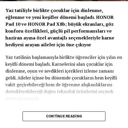
ÖTV ZAMMI İLE SIFIR OTOMOBİL RÜYA OLACAK!
Olacak”
Yaz tatiliyle birlikte çocuklar için dinlenme,
eğlenme ve yeni keşifler dönemi başladı. HONOR
Zirvenin dijitalleşme ve veri odaklı müşteri yönetimi
Pad 10 ve HONOR Pad X8b; büyük ekranları, göz
başlıklı oturumlarında, yapay zeka ve büyük verinin
konforu özellikleri, güçlü pil performansları ve
sigortacılıkta karar alma süreçlerindeki etkisi ele alındı.
haziran ayına özel avantajlı seçenekleriyle karne
AXA Türkiye Satış, Kurumsal İletişim ve Sağlık
hediyesi arayan aileler için öne çıkıyor
Başkanı Sanem Çıngay Buçukoğlu
: “Önümüzdeki
dönemde fark yaratacak olan unsur, toplanan veriyi
Yaz tatilinin başlamasıyla birlikte öğrenciler için yılın en
daha anlamlı müşteri deneyimlerine dönüştürebilmek
keyifli dönemi başladı. Karnelerini alan çocuklar için
olacak. Yapay zeka bize güçlü araçlar sunuyor; ancak
dinlenme, oyun ve sevdikleri içerikleri izleme zamanı
müşteri güvenini inşa eden temel değerler hâlâ şeffaflık,
geldi. Aileler içinse bu dönemde çocukların hem keyifli
tutarlılık ve uzun vadeli ilişki kurabilme becerisidir.
vakit geçirebileceği hem de öğrenme alışkanlıklarını
Teknolojinin sağladığı hız ve verimliliği, “Empati
destekleyebileceği doğru teknoloji ürünlerini seçmek
Güvencesi” yaklaşımımızı da arkamıza alarak
önem kazanıyor.
müşterilerimizin ihtiyaçlarını anlayan insani bir
yaklaşımla birleştirmek büyük önem taşıyor.” dedi.
HONOR, Pad 10 ve Pad X8b modelleriyle karne hediyesi
CONTINUE READING
arayan ailelere özel kampanyalarla güçlü tablet
Sigortacılığın tarihsel olarak her zaman veri odaklı bir
seçenekleri sunuyor. Film izlemek, oyun oynamak, dijital
sektör olduğunu belirten
AXA Türkiye Büyüme