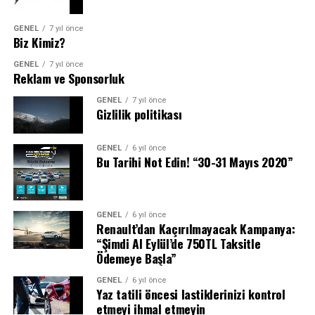
GENEL
7 yıl önce
Biz Kimiz?
GENEL
7 yıl önce
Reklam ve Sponsorluk
GENEL
7 yıl önce
Gizlilik politikası
GENEL
6 yıl önce
Bu Tarihi Not Edin! “30-31 Mayıs 2020”
GENEL
6 yıl önce
Renault’dan Kaçırılmayacak Kampanya:
“Şimdi Al Eylül’de 750TL Taksitle
Ödemeye Başla”
GENEL
6 yıl önce
Yaz tatili öncesi lastiklerinizi kontrol
etmeyi ihmal etmeyin