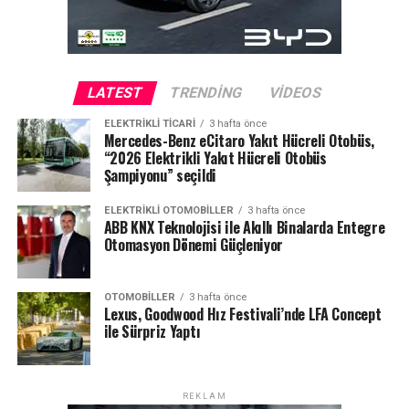
birlikte somut bir zemine kavuşuyor. TOBFED olarak,
bağlı derneklerimiz ve sektör temsilcileriyle birlikte bu
sürecin en başından itibaren aktif rol üstlendik. Yeni
düzenlemeyle birlikte hem hizmet kalitesi yükselecek
LATEST
TRENDING
VIDEOS
hem de tüketici güveni kalıcı şekilde güçlenecek. Bu
ELEKTRIKLI TICARI
3 hafta önce
süreci sektörümüz adına tarihi bir adım olarak
Mercedes-Benz eCitaro Yakıt Hücreli Otobüs,
değerlendiriyoruz.”
“2026 Elektrikli Yakıt Hücreli Otobüs
Şampiyonu” seçildi
Yeni Dönem: Daha Güvenli, Daha Şeffaf Bir Pazar
ELEKTRIKLI OTOMOBILLER
3 hafta önce
ABB KNX Teknolojisi ile Akıllı Binalarda Entegre
Yönetmeliğin yürürlüğe girmesiyle birlikte:
Otomasyon Dönemi Güçleniyor
Ekspertiz hizmetlerinde kalite standardizasyonu
sağlanacak
OTOMOBILLER
3 hafta önce
Lexus, Goodwood Hız Festivali’nde LFA Concept
Tüketici mağduriyetleri önemli ölçüde azalacak
ile Sürpriz Yaptı
Kayıt dışı ve standart dışı uygulamalar ortadan
kalkacak
REKLAM