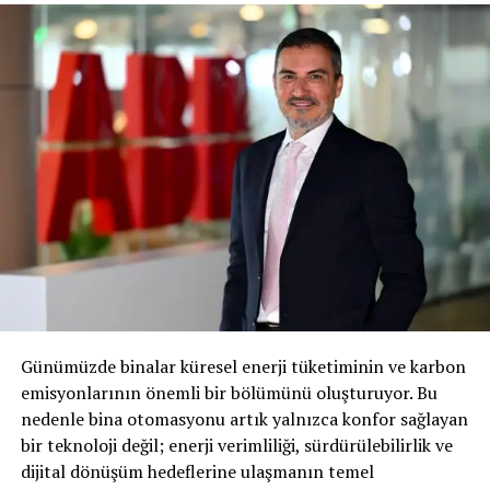
900 TL’lik fiyatla “Fiat Online” üzerinden rezerve
edilebiliyor. Panda “City” ay
sonuna dek Fiat’ın “Yarısı Şimdi, Kalanı Bir Sene Sonra”
isimli avantajlı
kampanyası ile satın alınabiliyor.
Her donanım seviyesiyle teknolojik ve çevreye duyarlı
Yeni satışına başlanan teknolojik ve Cross görünümlü
versiyon ”City” donanım
seviyesinde; siyah tavan sayları ve yan süs çıtaları, gövde
rengi elektriksiz dış ve
dikiz aynalar, yükseklik ayarlı direksiyon ve Cross
görünümünü destekleyen renkli
15 inç stil kapak jantlar yer alıyor. City donanım
seviyesinde ayrıca 5’inçlik
Günümüzde binalar küresel enerji tüketiminin ve karbon
Bluetooth’lu multimedya ses sistemi, sürücü ve yolcu ön
emisyonlarının önemli bir bölümünü oluşturuyor. Bu
hava yastıkları, polen
nedenle bina otomasyonu artık yalnızca konfor sağlayan
filtreli manuel klima, ESP,ASR/MSR, yokuş kalkış destek
bir teknoloji değil; enerji verimliliği, sürdürülebilirlik ve
sistemi, bagaj bölmesi
dijital dönüşüm hedeflerine ulaşmanın temel
ışığı, arka cam buz çözücü, 12v priz, dış sıcaklık