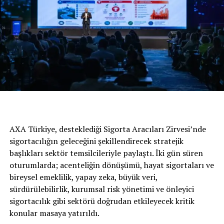
AXA Türkiye, desteklediği Sigorta Aracıları Zirvesi’nde
Yargı kararları genel şartlara yansıtıldı
sigortacılığın geleceğini şekillendirecek stratejik
başlıkları sektör temsilcileriyle paylaştı. İki gün süren
Genel Şartların hazırlanmasında Danıştay ve Yargıtay
oturumlarda; acenteliğin dönüşümü, hayat sigortaları ve
kararlarının esas alındığı ifade edilen açıklamada, bu
bireysel emeklilik, yapay zeka, büyük veri,
kapsamda araç hasarlarının onarımında öncelikle
sürdürülebilirlik, kurumsal risk yönetimi ve önleyici
orijinal parça kullanımı şartı getirildiği, ancak hak
sigortacılık gibi sektörü doğrudan etkileyecek kritik
sahibinin onayının alınması veya hasar gören parçanın
konular masaya yatırıldı.
orijinal parça ile değiştirilmesine imkân olmaması