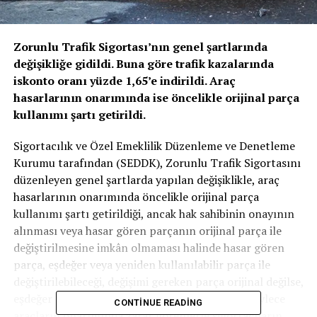
Zorunlu Trafik Sigortası’nın genel şartlarında
değişikliğe gidildi. Buna göre trafik kazalarında
iskonto oranı yüzde 1,65’e indirildi. Araç
hasarlarının onarımında ise öncelikle orijinal parça
kullanımı şartı getirildi.
Sigortacılık ve Özel Emeklilik Düzenleme ve Denetleme
Kurumu tarafından (SEDDK), Zorunlu Trafik Sigortasını
düzenleyen genel şartlarda yapılan değişiklikle, araç
hasarlarının onarımında öncelikle orijinal parça
kullanımı şartı getirildiği, ancak hak sahibinin onayının
alınması veya hasar gören parçanın orijinal parça ile
değiştirilmesine imkân olmaması halinde hasar gören
parça, eşdeğer veya yeniden kullanılabilir parça ile
değiştirilebileceği, değişimi gereken parça orijinal değilse,
eşdeğer parça kullanımının mümkün olacağı, böylece
CONTINUE READING
araçların onarımında zarar görenlerle sigortacıların