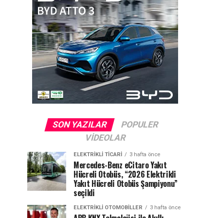
SON YAZILAR
POPULER
VIDEOLAR
ELEKTRIKLI TICARI
3 hafta önce
Mercedes-Benz eCitaro Yakıt
Hücreli Otobüs, “2026 Elektrikli
Yakıt Hücreli Otobüs Şampiyonu”
seçildi
ELEKTRIKLI OTOMOBILLER
3 hafta önce