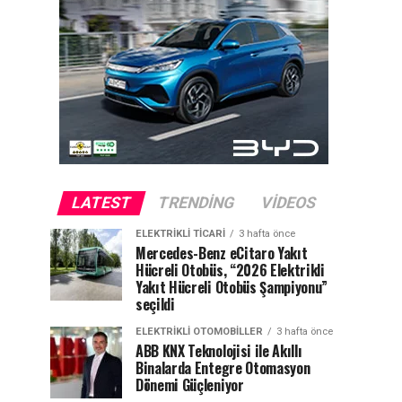
LATEST
TRENDING
VIDEOS
ELEKTRIKLI TICARI
3 hafta önce
Mercedes-Benz eCitaro Yakıt
Hücreli Otobüs, “2026 Elektrikli
Yakıt Hücreli Otobüs Şampiyonu”
seçildi
ELEKTRIKLI OTOMOBILLER
3 hafta önce
ABB KNX Teknolojisi ile Akıllı
Binalarda Entegre Otomasyon
Dönemi Güçleniyor