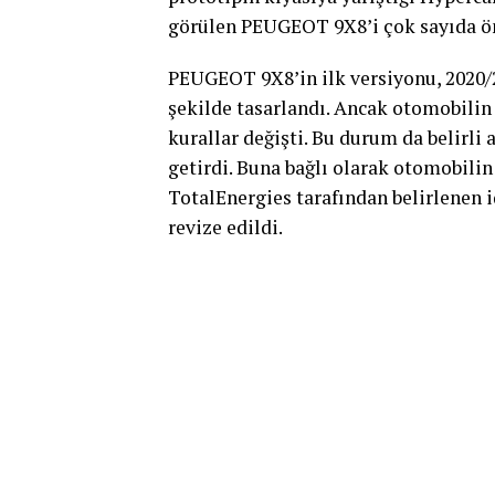
görülen PEUGEOT 9X8’i çok sayıda ön
PEUGEOT 9X8’in ilk versiyonu, 2020/
şekilde tasarlandı. Ancak otomobilin
kurallar değişti. Bu durum da belirli
getirdi. Buna bağlı olarak otomobili
TotalEnergies tarafından belirlenen i
revize edildi.
“Çok sayıda güncelleme ve iyileşt
2024 PEUGEOT 9X8’in optimizasyonlar
Sport Teknik Müdürü Olivier Jans
Oluşan performans farkını 2023 yılı
Aslında ana fikir, rakiplerimizin ot
BOP açısından buna eşdeğer karşılık 