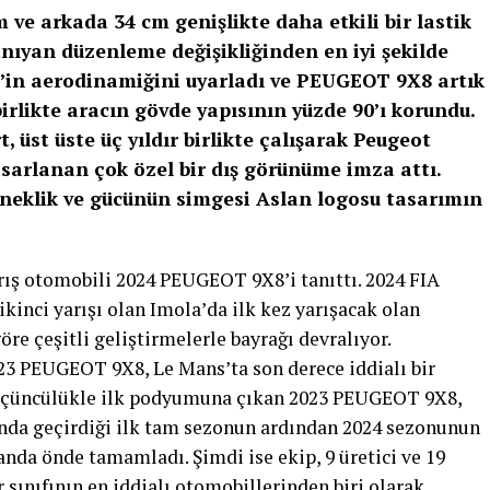
 ve arkada 34 cm genişlikte daha etkili bir lastik
ıyan düzenleme değişikliğinden en iyi şekilde
in aerodinamiğini uyarladı ve PEUGEOT 9X8 artık
irlikte aracın gövde yapısının yüzde 90’ı korundu.
üst üste üç yıldır birlikte çalışarak Peugeot
asarlanan çok özel bir dış görünüme imza attı.
neklik ve gücünün simgesi Aslan logosu tasarımın
ış otomobili 2024 PEUGEOT 9X8’i tanıttı. 2024 FIA
inci yarışı olan Imola’da ilk kez yarışacak olan
e çeşitli geliştirmelerle bayrağı devralıyor.
23 PEUGEOT 9X8, Le Mans’ta son derece iddialı bir
üçüncülükle ilk podyumuna çıkan 2023 PEUGEOT 9X8,
da geçirdiği ilk tam sezonun ardından 2024 sezonunun
randa önde tamamladı. Şimdi ise ekip, 9 üretici ve 19
 sınıfının en iddialı otomobillerinden biri olarak