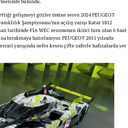
 “Team Peugeot TotalEnergies’in FIA Dünya Dayanıklılık
an 2023, tüm zorluklara rağmen takımın şekillenmesi ve
s için önemli bir deneyim oldu. 2024 yılı için de
l zorlu bir rekabet ortamı olacak. Bunu biliyoruz. Ancak
değerlerini mükemmel şekilde yansıtan 2024
ştı. Team Peugeot TotalEnergies, enerjisi ve çabasıyla
ndaki bu yeni dönemin parçası olmaktan gurur
akmak istiyoruz” sözleriyle görüşlerini aktardı.
tellantis Motorsport Kıdemli Başkan Yardımcısı
EUGEOT Sport ekibine çalışmalarından dolayı tebrik ve
rışırken, rekor sürede aracın bir kısmını yeniden
ek bir başarı değil. PEUGEOT 9X8, aslında LMH’de önde
orunlu olduğu 2020/2021 düzenlemelerini karşılamak