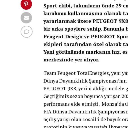
Sport ekibi, takımların önde 29 cm
kurulumu kullanmasına olanak tan
yararlanmak üzere PEUGEOT 9X8’
bir arka spoylere sahip. Bununla b
Peugeot Design ve PEUGEOT Sport, 
ekipleri tarafından özel olarak t
Yeni görünümde markanın hız, es
merkezinde yer alıyor.
Team Peugeot TotalEnergies, yeni yar
Dünya Dayanıklılık Şampiyonası’nın ik
PEUGEOT 9X8, yerini aldığı modele gör
Geçtiğimiz sezon boyunca yarışan 20
performans elde etmişti. Monza’da 
FIA Dünya Dayanıklılık Şampiyonasın
açılış yarışı olan Losail’i de büyük o
prototipin kıyasıya yarıştığı Hypercar