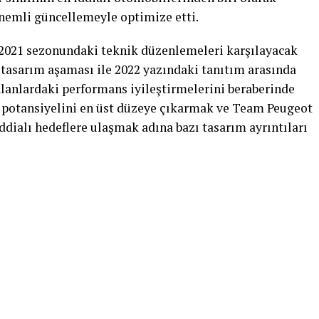
emli güncellemeyle optimize etti.
2021 sezonundaki teknik düzenlemeleri karşılayacak
 tasarım aşaması ile 2022 yazındaki tanıtım arasında
 alanlardaki performans iyileştirmelerini beraberinde
n potansiyelini en üst düzeye çıkarmak ve Team Peugeot
ddialı hedeflere ulaşmak adına bazı tasarım ayrıntıları
irme içeriyor”
ı ile ilgili değerlendirmelerde bulunan
PEUGEOT
onnie
, ”Artık geçerli olmayan seçimler yapmıştık.
ndaki Performans Dengesi (BOP) yeterince dengelemedi.
omobil tasarımına benzer bir tasarıma dönmek ve böylece
görmekti. Bu nedenle 31/31cm ile tüm tekerleklerde