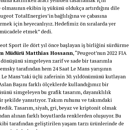
rari yarışında nefes kesen çifte zaferle hafızalarda yer