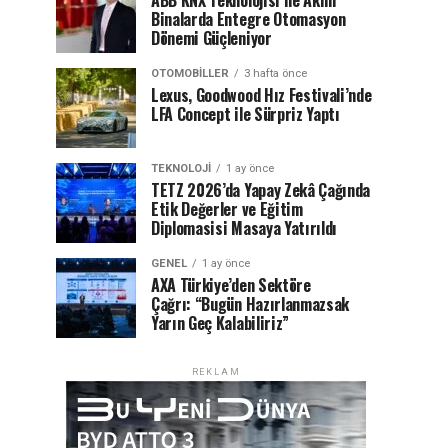
ABB KNX Teknolojisi ile Akıllı
Binalarda Entegre Otomasyon
Dönemi Güçleniyor
OTOMOBILLER
3 hafta önce
Lexus, Goodwood Hız Festivali’nde
LFA Concept ile Sürpriz Yaptı
TEKNOLOJI
1 ay önce
TETZ 2026’da Yapay Zekâ Çağında
Etik Değerler ve Eğitim
Diplomasisi Masaya Yatırıldı
GENEL
1 ay önce
AXA Türkiye’den Sektöre
Çağrı: “Bugün Hazırlanmazsak
Yarın Geç Kalabiliriz”
REKLAM