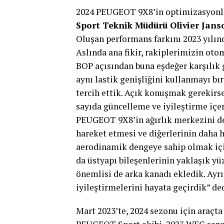
Bu güncellemeler aynı zamanda Peugeo
fırsatı da sağladı.
PEUGEOT Tasarı
Dünya Dayanıklılık Şampiyonası’nda 
başladık. Sonrasında görsel sanatçı 
yüzüncü yılını, hem de PEUGEOT’nun 
2023 dış tasarımın ardından bu sefer 
tasarımla ortaya çıktık. Bir aslan sü
yarışlarının değerlerini mükemmel bi
yetenek zenginliğini öne çıkarmak ist
üzere PEUGEOT Sport renk kartelasınd
tema, PEUGEOT’nun grafik tasarım eki
aynı şekilde kullanılıyor” değerlend
Team Peugeot TotalEnergies’in kayd
9X8’in 2023 versiyonu, FIA Dünya Daya
km’de son kez sahneye çıktı ve 21 Ni
Imola yarışında yerini 2024 versiyo