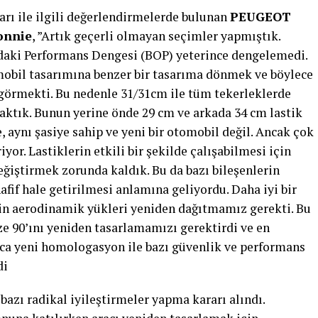
t Sport ile dört yıl önce başlayan iş birliğini sürdürme
m Müdürü Matthias Hossann
, “Peugeot’nun 2022 FIA
dönüşünü simgeleyen zarif ve sade bir tasarımla
Demsky tarafından hem 24 Saat Le Mans yarışının
Le Mans’taki üçlü zaferinin 30. yıldönümünü kutlayan
Aslan Başını farklı ölçeklerde kullandığımız bir
rüsünü simgeleyen bu grafik tasarım, dayanıklılık
r şekilde yansıtıyor. Takım ruhunu ve takımdaki
edik. Tasarım, siyah, gri, beyaz ve kriptonit olmak
an alınan farklı boyutlarda renklerden oluşuyor. Bu
bi tarafından geliştirilen yaşam tarzı ürünlerinde de
irmesinde bulundu.
ettiği gelişmeyi gözler önüne seren 2024 PEUGEOT
nıklılık Şampiyonası’nın açılış yarışı Katar 1812
san tarihinde FIA WEC sezonunun ikinci turu olan 6 Saat
nuna bırakmaya hazırlanıyor. PEUGEOT 2011 yılında