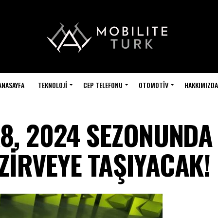
ANASAYFA
TEKNOLOJI
CEP TELEFONU
OTOMOTIV
HAKKIMIZDA
X8, 2024 SEZONUNDA
ZİRVEYE TAŞIYACAK!