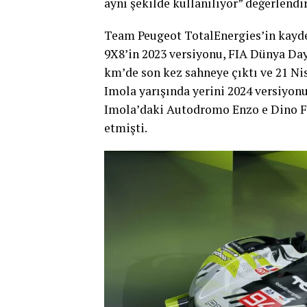
PEUGEOT CEO’su Linda Jackson
,
Şampiyonası’nda yarıştığı ilk yıl ol
tutkusunu göstermesi açısından herke
hedefimiz aynı; yarış kazanmak. Bu yı
ekibimiz, PEUGEOT 9X8’in markanın 
versiyonunu geliştirmek için çok çalı
göz doldurdu. Dayanıklılık yarışları
duyuyoruz ve motor sporlarında iz bır
Yeni PEUGEOT 9X8’i değerlendiren
S
Jean-Marc Finot
, “Öncelikle tüm P
teşekkür ediyorum. 2023 sezonunda ya
tasarlamak gerçekten de küçümsenec
ve arkada eşit boyutta lastiklerin z