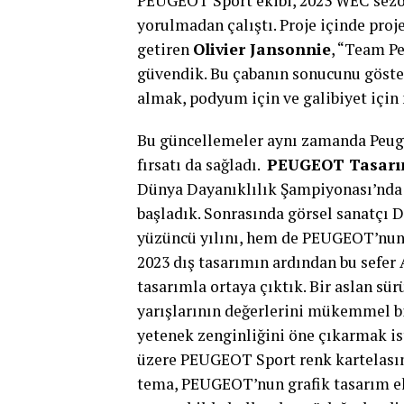
Imola’daki Autodromo Enzo e Dino Fer
etmişti.