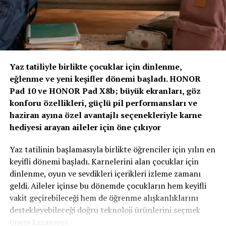
gelecekte değer yaratacak olan, yalnızca gerçekleşen
kayıpları karşılayan değil; hayatı koruyan, riskleri
öngören ve dayanıklılığı artıran sigortacılık modelidir.”
“Yapay Zeka ve Veri, Yeni Dönemin Belirleyicileri
Olacak”
Yaz tatiliyle birlikte çocuklar için dinlenme,
eğlenme ve yeni keşifler dönemi başladı. HONOR
Zirvenin dijitalleşme ve veri odaklı müşteri yönetimi
Pad 10 ve HONOR Pad X8b; büyük ekranları, göz
başlıklı oturumlarında, yapay zeka ve büyük verinin
konforu özellikleri, güçlü pil performansları ve
sigortacılıkta karar alma süreçlerindeki etkisi ele alındı.
haziran ayına özel avantajlı seçenekleriyle karne
AXA Türkiye Satış, Kurumsal İletişim ve Sağlık
hediyesi arayan aileler için öne çıkıyor
Başkanı Sanem Çıngay Buçukoğlu
: “Önümüzdeki
dönemde fark yaratacak olan unsur, toplanan veriyi
Yaz tatilinin başlamasıyla birlikte öğrenciler için yılın en
daha anlamlı müşteri deneyimlerine dönüştürebilmek
keyifli dönemi başladı. Karnelerini alan çocuklar için
olacak. Yapay zeka bize güçlü araçlar sunuyor; ancak
dinlenme, oyun ve sevdikleri içerikleri izleme zamanı
müşteri güvenini inşa eden temel değerler hâlâ şeffaflık,
geldi. Aileler içinse bu dönemde çocukların hem keyifli
tutarlılık ve uzun vadeli ilişki kurabilme becerisidir.
vakit geçirebileceği hem de öğrenme alışkanlıklarını
Teknolojinin sağladığı hız ve verimliliği, “Empati
destekleyebileceği doğru teknoloji ürünlerini seçmek
Güvencesi” yaklaşımımızı da arkamıza alarak
önem kazanıyor.