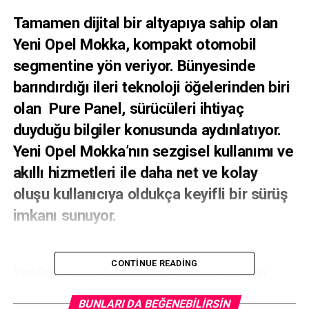
Tamamen dijital bir altyapıya sahip olan
Yeni Opel Mokka, kompakt otomobil
segmentine yön veriyor. Bünyesinde
barındırdığı ileri teknoloji öğelerinden biri
olan Pure Panel, sürücüleri ihtiyaç
duyduğu bilgiler konusunda aydınlatıyor.
Yeni Opel Mokka’nın sezgisel kullanımı ve
akıllı hizmetleri ile daha net ve kolay
oluşu kullanıcıya oldukça keyifli bir sürüş
imkanı sunuyor.
CONTINUE READING
Yeni
Opel Mokka’nın tamamen elektrikli versiyonu
Mokka-e
,
Auto Bild ve Computer Bild okuyucuları
tarafından ‘2020 Bağlanabilir Otomobil Ödülünü’ne “
BUNLARI DA BEĞENEBILIRSIN