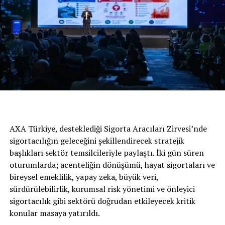
Kasım 2021 tarihinde 374 bin TL’den başlayan fiyatlar
ile satışa sunuluyor.
AXA Türkiye, desteklediği Sigorta Aracıları Zirvesi’nde
sigortacılığın geleceğini şekillendirecek stratejik
başlıkları sektör temsilcileriyle paylaştı. İki gün süren
oturumlarda; acenteliğin dönüşümü, hayat sigortaları ve
bireysel emeklilik, yapay zeka, büyük veri,
sürdürülebilirlik, kurumsal risk yönetimi ve önleyici
sigortacılık gibi sektörü doğrudan etkileyecek kritik
Honda Civic Sedan Türkiye lansmanında konuşma yapan
konular masaya yatırıldı.
ve piyasadaki en güçlü sedan serisine sahip olduklarına