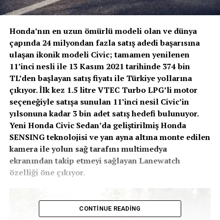
Honda’nın en uzun ömürlü modeli olan ve dünya
çapında 24 milyondan fazla satış adedi başarısına
ulaşan ikonik modeli Civic; tamamen yenilenen
11’inci nesli ile 13 Kasım 2021 tarihinde 374 bin
TL’den başlayan satış fiyatı ile Türkiye yollarına
çıkıyor. İlk kez 1.5 litre VTEC Turbo LPG’li motor
seçeneğiyle satışa sunulan 11’inci nesil Civic’in
yılsonuna kadar 3 bin adet satış hedefi bulunuyor.
Yeni Honda Civic Sedan’da geliştirilmiş Honda
SENSING teknolojisi ve yan ayna altına monte edilen
kamera ile yolun sağ tarafını multimedya
ekranından takip etmeyi sağlayan Lanewatch
özelliği öne çıkıyor.
CONTINUE READING