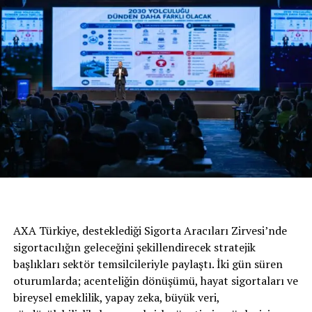
Yeni konsept otomobillerden ilham alınan ve yeni LED
farlarla desteklenen ve tamamen yeni Citroën kimliğini
yansıtan karakterli bir ön görünümü beraberinde
getirirken; zengin dış görünüm kombinasyonu, üç yeni
tavan dekoru, yeni alaşım jantı ve ikisi de yeni olmak
üzere iki farklı iç ambiyans alternatifi ile yeni Citroën C3
son derece zengin bir özelleştirme ve kişiselleştirme
potansiyeli sunuyor. Markanın yeni görsel imzası
niteliğinde olan yeni Airbump® tasarımları modern ve
çekici bir görünümü beraberinde getiriyor. Daha çok üst
AXA Türkiye, desteklediği Sigorta Aracıları Zirvesi’nde
segmentlerde kullanıma sunulan yeni Advanced
sigortacılığın geleceğini şekillendirecek stratejik
Comfort koltuklar tamamen yeni bir araç içi konfor
başlıkları sektör temsilcileriyle paylaştı. İki gün süren
deneyimi sunarken, 12 farklı ileri sürüş destek sistemi,
oturumlarda; acenteliğin dönüşümü, hayat sigortaları ve
yedi inç dokunmatik ekranı ve akıllı telefon ekran
bireysel emeklilik, yapay zeka, büyük veri,
yansıtması için Mirror Screen de dahil olmak üzere