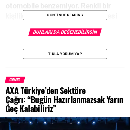
otomobile benzemiyor. Renkli bir
kişilik ve benzersiz konfor seviyesi
CONTINUE READING
ile sınıfındaki diğer otomobillerden
BUNLARI DA BEĞENEBILIRSIN
ayrışıyor.
TIKLA YORUM YAP
GENEL
AXA Türkiye’den Sektöre
Çağrı: “Bugün Hazırlanmazsak Yarın
Geç Kalabiliriz”