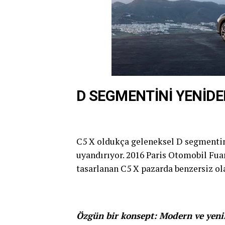
D SEGMENTİNİ YENİDE
C5 X oldukça geleneksel D segmentin
uyandırıyor. 2016 Paris Otomobil Fua
tasarlanan C5 X pazarda benzersiz ola
Özgün bir konsept: Modern ve yenil