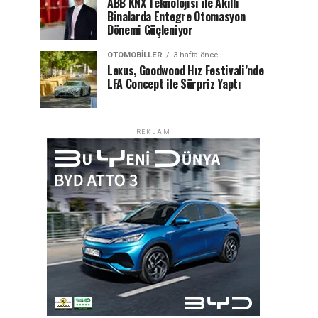
ABB KNX Teknolojisi ile Akıllı
Binalarda Entegre Otomasyon
Dönemi Güçleniyor
OTOMOBILLER
3 hafta önce
Lexus, Goodwood Hız Festivali’nde
LFA Concept ile Sürpriz Yaptı
REKLAM