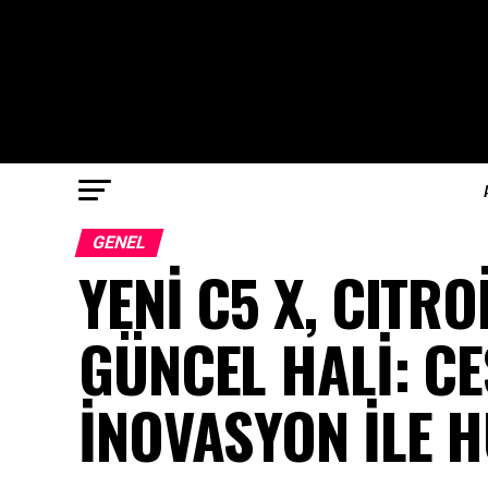
GENEL
YENİ C5 X, CITRO
GÜNCEL HALİ: C
İNOVASYON İLE 