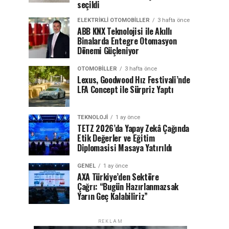
seçildi
ELEKTRIKLI OTOMOBILLER
3 hafta önce
ABB KNX Teknolojisi ile Akıllı
Binalarda Entegre Otomasyon
Dönemi Güçleniyor
OTOMOBILLER
3 hafta önce
Lexus, Goodwood Hız Festivali’nde
LFA Concept ile Sürpriz Yaptı
TEKNOLOJI
1 ay önce
TETZ 2026’da Yapay Zekâ Çağında
Etik Değerler ve Eğitim
Diplomasisi Masaya Yatırıldı
GENEL
1 ay önce
AXA Türkiye’den Sektöre
Çağrı: “Bugün Hazırlanmazsak
Yarın Geç Kalabiliriz”
REKLAM