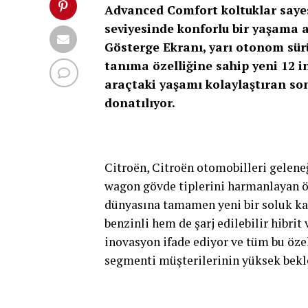
Advanced Comfort koltuklar saye
seviyesinde konforlu bir yaşama a
Gösterge Ekranı, yarı otonom sürü
tanıma özelliğine sahip yeni 12 i
araçtaki yaşamı kolaylaştıran son
donatılıyor.
Citroën, Citroën otomobilleri geleneğ
wagon gövde tiplerini harmanlayan ö
dünyasına tamamen yeni bir soluk kaz
benzinli hem de şarj edilebilir hibri
inovasyon ifade ediyor ve tüm bu öz
segmenti müşterilerinin yüksek beklen