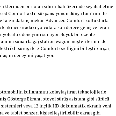
eliklerinden biri olan sihirli halı üzerinde seyahat etme
nced Comfort aktif süspansiyonun dünya tanıtımı ile
ge tarzındaki iç mekan Advanced Comfort koltuklarla
kle ikinci sıradaki yolculara son derece geniş ve ferah
ir yolculuk deneyimi sunuyor. Büyük bir özenle
ullanıma sunan bagaj station wagon müşterilerinin de
ektrikli sürüş ile ë-Comfort özelliğini birleştiren şarj
 ulaşım deneyimi yaşatıyor.
 otomobilin kullanımını kolaylaştıran teknolojilerle
miş Gösterge Ekranı, otoyol sürüş asistanı gibi sürücü
 sistemleri veya 12 inçlik HD dokunmatik ekranlı yeni
a ve tablet benzeri kişiselleştirilebilir ekran gibi