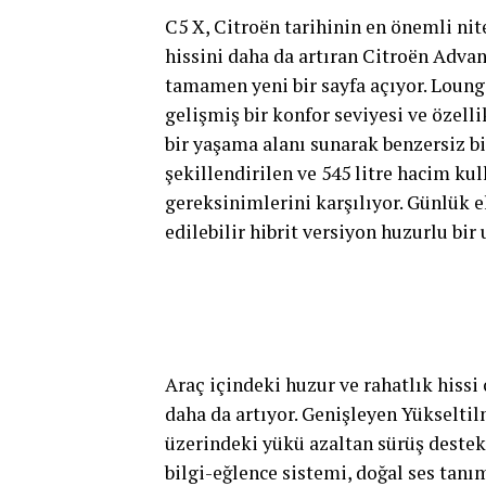
C5 X, Citroën tarihinin en önemli nit
hissini daha da artıran Citroën Adva
tamamen yeni bir sayfa açıyor. Loun
gelişmiş bir konfor seviyesi ve özelli
bir yaşama alanı sunarak benzersiz b
şekillendirilen ve 545 litre hacim k
gereksinimlerini karşılıyor. Günlük el
edilebilir hibrit versiyon huzurlu bir
Araç içindeki huzur ve rahatlık hissi
daha da artıyor. Genişleyen Yükseltil
üzerindeki yükü azaltan sürüş destek
bilgi-eğlence sistemi, doğal ses tanım