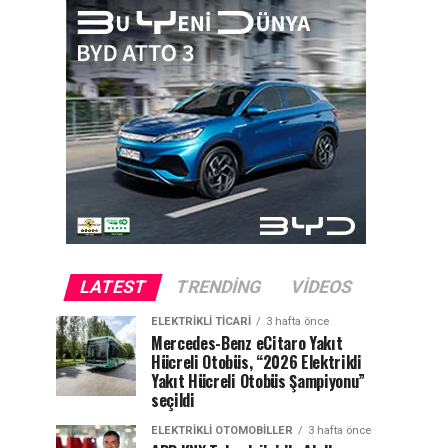
LATEST
TRENDING
VIDEOS
ELEKTRIKLI TICARI
3 hafta önce
Mercedes-Benz eCitaro Yakıt
Hücreli Otobüs, “2026 Elektrikli
Yakıt Hücreli Otobüs Şampiyonu”
seçildi
ELEKTRIKLI OTOMOBILLER
3 hafta önce