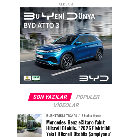
REKLAM
SON YAZILAR
POPULER
VIDEOLAR
ELEKTRIKLI TICARI
3 hafta önce
Mercedes-Benz eCitaro Yakıt
Hücreli Otobüs, “2026 Elektrikli
Yakıt Hücreli Otobüs Şampiyonu”