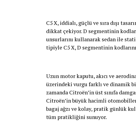
C5 X, iddialı, güçlü ve sıra dışı tas
dikkat çekiyor. D segmentinin kodları
unsurlarını kullanarak sedan ile sta
tipiyle C5 X, D segmentinin kodlarını
Uzun motor kaputu, akıcı ve aerodina
üzerindeki vurgu farklı ve dinamik b
zamanda Citroën’in üst sınıfa damgası
Citroën’in büyük hacimli otomobillerin
bagaj ağzı ve kolay, pratik günlük ku
tüm pratikliğini sunuyor.