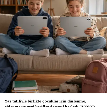
Sigortacılığı sezonluk indirim odaklı yapıdan
uzaklaştırmak gerektiğini ifade eden
Ölken,
sözlerine
şöyle devam etti: “Toplam maliyetleri düşüren,
verimliliği artıran ve müşterilerimize daha erişilebilir
çözümler sunan bir sektör yapısına ihtiyacımız var. Bu
yüzden sektör olarak fabrika ayarlarımıza dönmeliyiz.
Bizim fabrika ayarlarımız; müşteriyi anlamakla başlar,
riski doğru değerlendirmekle, acenteyi güçlendirmekle
ve sürdürülebilir fiyatlama disipliniyle şekillenir. AXA
Türkiye olarak Empati Güvencesi yaklaşımımızı önleyici
sigortacılık anlayışıyla birleştiriyor, Adaptif Sigortacılık
2030 vizyonumuzla geleceğe hazırlanıyoruz. Çünkü
gelecekte değer yaratacak olan, yalnızca gerçekleşen
kayıpları karşılayan değil; hayatı koruyan, riskleri
öngören ve dayanıklılığı artıran sigortacılık modelidir.”
“Yapay Zeka ve Veri, Yeni Dönemin Belirleyicileri
Olacak”
Yaz tatiliyle birlikte çocuklar için dinlenme,
eğlenme ve yeni keşifler dönemi başladı. HONOR