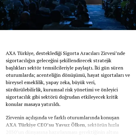
AXA Türkiye, desteklediği Sigorta Aracıları Zirvesi’nde
sigortacılığın geleceğini şekillendirecek stratejik
başlıkları sektör temsilcileriyle paylaştı. İki gün süren
oturumlarda; acenteliğin dönüşümü, hayat sigortaları ve
bireysel emeklilik, yapay zeka, büyük veri,
sürdürülebilirlik, kurumsal risk yönetimi ve önleyici
sigortacılık gibi sektörü doğrudan etkileyecek kritik
konular masaya yatırıldı.
Zirvenin açılışında ve farklı oturumlarında konuşan
AXA
Türkiye
CEO’su Yavuz Ölken
, sektörün hızla
2030’un dünyasına hazırlanması gerektiğinin altını