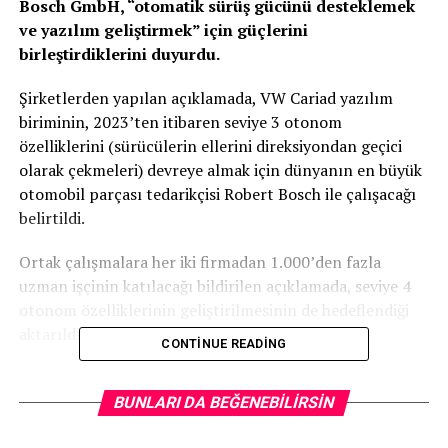
Bosch GmbH, “otomatik sürüş gücünü desteklemek
ve yazılım geliştirmek” için güçlerini
birleştirdiklerini duyurdu.
Şirketlerden yapılan açıklamada, VW Cariad yazılım
biriminin, 2023’ten itibaren seviye 3 otonom
özelliklerini (sürücülerin ellerini direksiyondan geçici
olarak çekmeleri) devreye almak için dünyanın en büyük
otomobil parçası tedarikçisi Robert Bosch ile çalışacağı
belirtildi.
Ortak çalışmalara her iki firmadan 1.000’den fazla
uzman işçinin katılacağı bildirilen açıklamada, seviye 4
otonom özelliklerinin geliştirilmesinin de hedeflendiği
aktarıldı.
CONTINUE READING
Cariad Üst Yöneticisi (CEO) Dirk Hilgenberg, konuya
ilişkin değerlendirmesinde, “Otomatik sürüş,
BUNLARI DA BEĞENEBILIRSIN
sektörümüzün geleceğinin anahtarıdır. İş birliğimizle