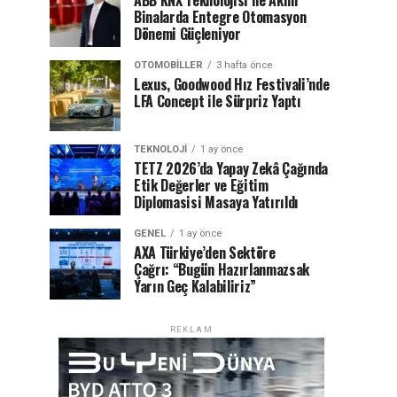
ABB KNX Teknolojisi ile Akıllı
Binalarda Entegre Otomasyon
Dönemi Güçleniyor
OTOMOBILLER
3 hafta önce
Lexus, Goodwood Hız Festivali’nde
LFA Concept ile Sürpriz Yaptı
TEKNOLOJI
1 ay önce
TETZ 2026’da Yapay Zekâ Çağında
Etik Değerler ve Eğitim
Diplomasisi Masaya Yatırıldı
GENEL
1 ay önce
AXA Türkiye’den Sektöre
Çağrı: “Bugün Hazırlanmazsak
Yarın Geç Kalabiliriz”
REKLAM