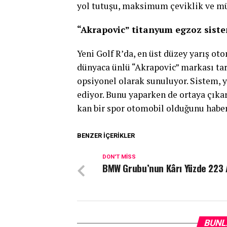
yol tutuşu, maksimum çeviklik ve m
“Akrapovic” titanyum egzoz sist
Yeni Golf R’da, en üst düzey yarış ot
dünyaca ünlü “Akrapovic” markası tara
opsiyonel olarak sunuluyor. Sistem,
ediyor. Bunu yaparken de ortaya çıkar
kan bir spor otomobil olduğunu haber 
BENZER İÇERIKLER
DON'T MISS
BMW Grubu’nun Kârı Yüzde 223 
BUNL