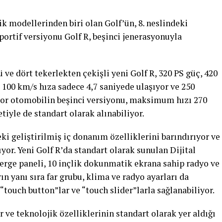
 modellerinden biri olan Golf’ün, 8. neslindeki
ortif versiyonu Golf R, beşinci jenerasyonuyla
ve dört tekerlekten çekişli yeni Golf R, 320 PS güç, 420
 100 km/s hıza sadece 4,7 saniyede ulaşıyor ve 250
por otomobilin beşinci versiyonu, maksimum hızı 270
iyle de standart olarak alınabiliyor.
eki geliştirilmiş iç donanım özelliklerini barındırıyor ve
yor. Yeni Golf R’da standart olarak sunulan Dijital
sterge paneli, 10 inçlik dokunmatik ekrana sahip radyo ve
n yanı sıra far grubu, klima ve radyo ayarları da
ouch button”lar ve “touch slider”larla sağlanabiliyor.
 ve teknolojik özelliklerinin standart olarak yer aldığı