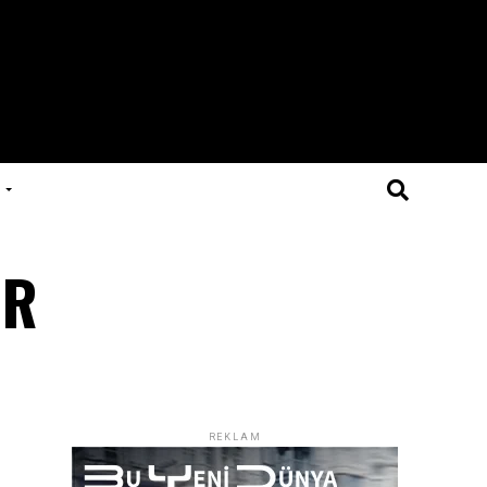
 R
REKLAM