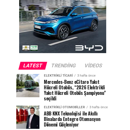
LATEST
TRENDING
VIDEOS
ELEKTRIKLI TICARI
3 hafta önce
Mercedes-Benz eCitaro Yakıt
Hücreli Otobüs, “2026 Elektrikli
Yakıt Hücreli Otobüs Şampiyonu”
seçildi
ELEKTRIKLI OTOMOBILLER
3 hafta önce
ABB KNX Teknolojisi ile Akıllı
Binalarda Entegre Otomasyon
Dönemi Güçleniyor