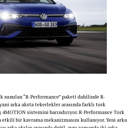
ak sunulan “R-Performance” paketi dahilinde R-
ani arka aksta tekerlekler arasında farklı tork
iş 4MOTION sistemini barındırıyor. R-Performance Tork
n etkili bir kavrama mekanizmasını kullanıyor. Yeni arka
 ve arka akslar arasında değil, aynı zamanda iki arka