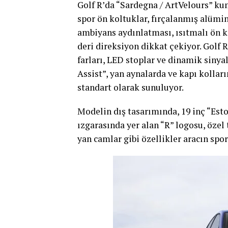
Golf R’da “Sardegna / ArtVelours” ku
spor ön koltuklar, fırçalanmış alümin
ambiyans aydınlatması, ısıtmalı ön ko
deri direksiyon dikkat çekiyor. Golf
farları, LED stoplar ve dinamik siny
Assist”, yan aynalarda ve kapı kolla
standart olarak sunuluyor.
Modelin dış tasarımında, 19 inç “Esto
ızgarasında yer alan “R” logosu, özel
yan camlar gibi özellikler aracın spo