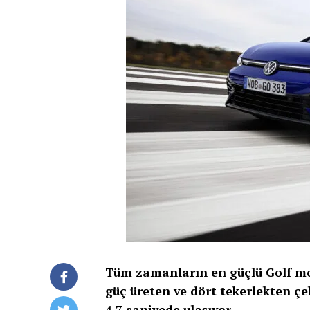
Tüm zamanların en güçlü Golf mod
güç üreten ve dört tekerlekten çe
4.7 saniyede ulaşıyor.