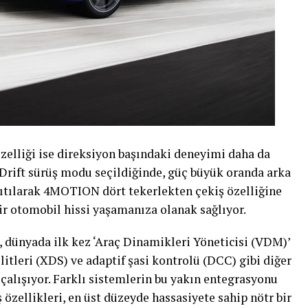
özelliği ise direksiyon başındaki deneyimi daha da
i. Drift sürüş modu seçildiğinde, güç büyük oranda arka
ğıtılarak 4MOTION dört tekerlekten çekiş özelliğine
bir otomobil hissi yaşamanıza olanak sağlıyor.
, dünyada ilk kez ‘Araç Dinamikleri Yöneticisi (VDM)’
ilitleri (XDS) ve adaptif şasi kontrolü (DCC) gibi diğer
çalışıyor. Farklı sistemlerin bu yakın entegrasyonu
özellikleri, en üst düzeyde hassasiyete sahip nötr bir