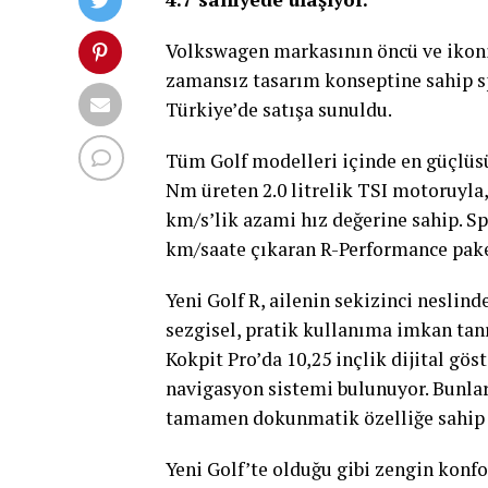
Volkswagen markasının öncü ve ikonik
zamansız tasarım konseptine sahip sp
Türkiye’de satışa sunuldu.
Tüm Golf modelleri içinde en güçlüsü 
Nm üreten 2.0 litrelik TSI motoruyla,
km/s’lik azami hız değerine sahip. S
km/saate çıkaran R-Performance paket
Yeni Golf R, ailenin sekizinci neslind
sezgisel, pratik kullanıma imkan tanı
Kokpit Pro’da 10,25 inçlik dijital gö
navigasyon sistemi bulunuyor. Bunları
tamamen dokunmatik özelliğe sahip “t
Yeni Golf’te olduğu gibi zengin konfor