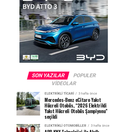
SON YAZILAR
POPULER
VIDEOLAR
ELEKTRIKLI TICARI
3 hafta önce
Mercedes-Benz eCitaro Yakıt
Hücreli Otobüs, “2026 Elektrikli
Yakıt Hücreli Otobüs Şampiyonu”
seçildi
ELEKTRIKLI OTOMOBILLER
3 hafta önce