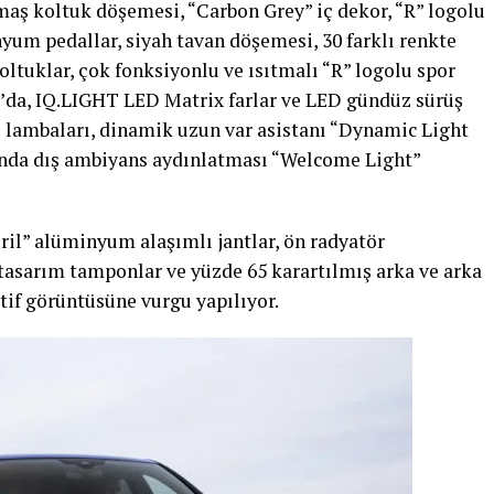
maş koltuk döşemesi, “Carbon Grey” iç dekor, “R” logolu
yum pedallar, siyah tavan döşemesi, 30 farklı renkte
ltuklar, çok fonksiyonlu ve ısıtmalı “R” logolu spor
 R’da, IQ.LIGHT LED Matrix farlar ve LED gündüz sürüş
al lambaları, dinamik uzun var asistanı “Dynamic Light
rında dış ambiyans aydınlatması “Welcome Light”
ril” alüminyum alaşımlı jantlar, ön radyatör
 tasarım tamponlar ve yüzde 65 karartılmış arka ve arka
rtif görüntüsüne vurgu yapılıyor.