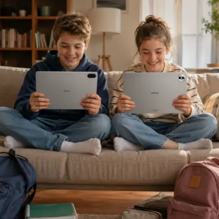
rekabet; müşteriyi ve acenteyi daha iyi anlamak, riskleri
daha doğru değerlendirmek üzerine kurulmalıdır.”
Sigortacılığı sezonluk indirim odaklı yapıdan
uzaklaştırmak gerektiğini ifade eden
Ölken,
sözlerine
şöyle devam etti: “Toplam maliyetleri düşüren,
verimliliği artıran ve müşterilerimize daha erişilebilir
çözümler sunan bir sektör yapısına ihtiyacımız var. Bu
yüzden sektör olarak fabrika ayarlarımıza dönmeliyiz.
Bizim fabrika ayarlarımız; müşteriyi anlamakla başlar,
riski doğru değerlendirmekle, acenteyi güçlendirmekle
ve sürdürülebilir fiyatlama disipliniyle şekillenir. AXA
Türkiye olarak Empati Güvencesi yaklaşımımızı önleyici
sigortacılık anlayışıyla birleştiriyor, Adaptif Sigortacılık
2030 vizyonumuzla geleceğe hazırlanıyoruz. Çünkü
gelecekte değer yaratacak olan, yalnızca gerçekleşen
kayıpları karşılayan değil; hayatı koruyan, riskleri
öngören ve dayanıklılığı artıran sigortacılık modelidir.”