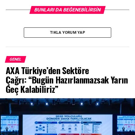
Flame X-Pack paketlerinde ise ambiyans aydınlatma
BUNLARI DA BEĞENEBILIRSIN
özelliği ile kabinde daha zarif bir atmosfer elde ediliyor.
TIKLA YORUM YAP
GENEL
AXA Türkiye’den Sektöre
Çağrı: “Bugün Hazırlanmazsak Yarın
Geç Kalabiliriz”
Flame, Flame X-Pack ve Passion X-Pack versiyonlarında
Akıllı Giriş ve Çalıştırma özelliğine ek güvenlik
geliştirmeleri gelirken, tüm versiyonlarda kullanışlılığı
artıracak şekilde yeni nesil USB-C tipi girişlere yer