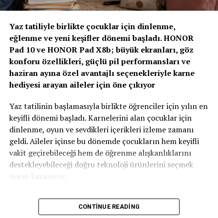
“Yapay Zeka ve Veri, Yeni Dönemin Belirleyicileri
Olacak”
Yaz tatiliyle birlikte çocuklar için dinlenme,
eğlenme ve yeni keşifler dönemi başladı. HONOR
Zirvenin dijitalleşme ve veri odaklı müşteri yönetimi
Pad 10 ve HONOR Pad X8b; büyük ekranları, göz
başlıklı oturumlarında, yapay zeka ve büyük verinin
konforu özellikleri, güçlü pil performansları ve
sigortacılıkta karar alma süreçlerindeki etkisi ele alındı.
haziran ayına özel avantajlı seçenekleriyle karne
AXA Türkiye Satış, Kurumsal İletişim ve Sağlık
hediyesi arayan aileler için öne çıkıyor
Başkanı Sanem Çıngay Buçukoğlu
: “Önümüzdeki
dönemde fark yaratacak olan unsur, toplanan veriyi
Yaz tatilinin başlamasıyla birlikte öğrenciler için yılın en
daha anlamlı müşteri deneyimlerine dönüştürebilmek
keyifli dönemi başladı. Karnelerini alan çocuklar için
olacak. Yapay zeka bize güçlü araçlar sunuyor; ancak
dinlenme, oyun ve sevdikleri içerikleri izleme zamanı
müşteri güvenini inşa eden temel değerler hâlâ şeffaflık,
geldi. Aileler içinse bu dönemde çocukların hem keyifli
tutarlılık ve uzun vadeli ilişki kurabilme becerisidir.
vakit geçirebileceği hem de öğrenme alışkanlıklarını
Teknolojinin sağladığı hız ve verimliliği, “Empati
destekleyebileceği doğru teknoloji ürünlerini seçmek
Güvencesi” yaklaşımımızı da arkamıza alarak
önem kazanıyor.
müşterilerimizin ihtiyaçlarını anlayan insani bir
yaklaşımla birleştirmek büyük önem taşıyor.” dedi.
HONOR, Pad 10 ve Pad X8b modelleriyle karne hediyesi
CONTINUE READING
arayan ailelere özel kampanyalarla güçlü tablet
Sigortacılığın tarihsel olarak her zaman veri odaklı bir