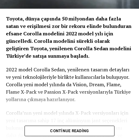
Toyota, dünya çapında 50 milyondan daha fazla
satan ve erişilmesi zor bir rekoru elinde bulunduran
efsane Corolla modelini 2022 model yılı için
güncelledi. Corolla modelini sürekli olarak
geliştiren Toyota, yenilenen Corolla Sedan modelini
Türkiye’de satışa sunmaya başladı.
2022 model Corolla Sedan, yenilenen tasarım detayları
ve yeni teknolojileriyle birlikte kullanıcılarla buluşuyor.
Corolla yeni model yılında da Vision, Dream, Flame,
Flame X-Pack ve Passion X-Pack versiyonlarıyla Türkiye
yollarına çıkmaya hazırlanıyor.
Corolla’nın yeni model yılında X-Pack versiyonları için
yeni tasarıma sahip 17 inç alüminyum jant seçenekleri
bulunuyor. Yeni jantlar, Corolla Sedan’ın tasarımını
CONTINUE READING
daha da şık hale getiriyor. Corolla Sedan’ın Flame ve