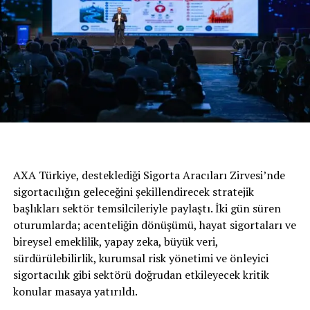
veriliyor.
AXA Türkiye, desteklediği Sigorta Aracıları Zirvesi’nde
sigortacılığın geleceğini şekillendirecek stratejik
başlıkları sektör temsilcileriyle paylaştı. İki gün süren
oturumlarda; acenteliğin dönüşümü, hayat sigortaları ve
bireysel emeklilik, yapay zeka, büyük veri,
Corolla Sedan’ın yeni renk seçenekleri arasında Galaksi
sürdürülebilirlik, kurumsal risk yönetimi ve önleyici
Beyazı ve Parlak Gümüş Gri renkleri de tercih
sigortacılık gibi sektörü doğrudan etkileyecek kritik
edilebilecek. Corolla Sedan yeni model yılıyla birlikte
konular masaya yatırıldı.
segmentindeki iddialı konumunu daha da güçlendirecek.