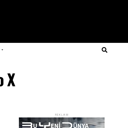
o X
REKLAM