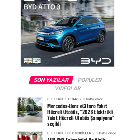
SON YAZILAR
POPULER
VIDEOLAR
ELEKTRIKLI TICARI
3 hafta önce
Mercedes-Benz eCitaro Yakıt
Hücreli Otobüs, “2026 Elektrikli
Yakıt Hücreli Otobüs Şampiyonu”
seçildi
ELEKTRIKLI OTOMOBILLER
3 hafta önce