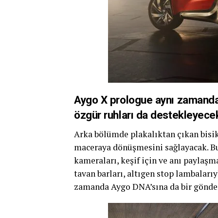
Aygo X prologue aynı zamanda 
özgür ruhları da destekleyece
Arka bölümde plakalıktan çıkan bisikl
maceraya dönüşmesini sağlayacak. Bun
kameraları, keşif için ve anı paylaşm
tavan barları, altıgen stop lambaları
zamanda Aygo DNA’sına da bir gönde