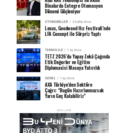
ABB KNX Teknolojisi ile Akıllı
Binalarda Entegre Otomasyon
Dönemi Güçleniyor
OTOMOBILLER
3 hafta önce
Lexus, Goodwood Hız Festivali’nde
LFA Concept ile Sürpriz Yaptı
TEKNOLOJI
1 ay önce
TETZ 2026’da Yapay Zekâ Çağında
Etik Değerler ve Eğitim
Diplomasisi Masaya Yatırıldı
GENEL
1 ay önce
AXA Türkiye’den Sektöre
Çağrı: “Bugün Hazırlanmazsak
Yarın Geç Kalabiliriz”
REKLAM