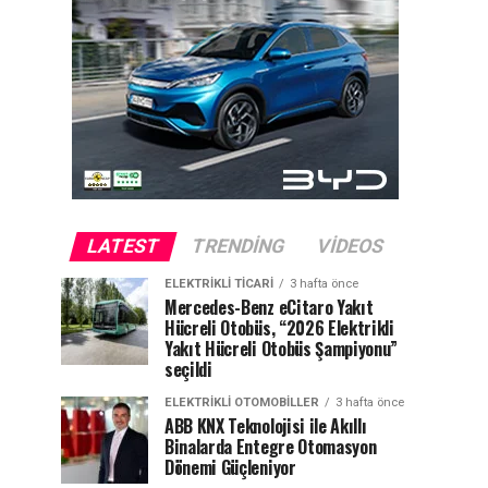
LATEST
TRENDING
VIDEOS
ELEKTRIKLI TICARI
3 hafta önce
Mercedes-Benz eCitaro Yakıt
Hücreli Otobüs, “2026 Elektrikli
Yakıt Hücreli Otobüs Şampiyonu”
seçildi
ELEKTRIKLI OTOMOBILLER
3 hafta önce
ABB KNX Teknolojisi ile Akıllı
Binalarda Entegre Otomasyon
Dönemi Güçleniyor