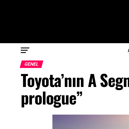
GENEL
Toyota’nın A Seg
prologue”