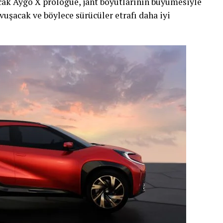
acak Aygo X prologue, jant boyutlarının büyümesiyle
vuşacak ve böylece sürücüler etrafı daha iyi