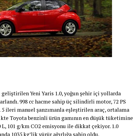
geliştirilen Yeni Yaris 1.0, yoğun şehir içi yollarda
arlandı. 998 cc hacme sahip üç silindirli motor, 72 PS
 5 ileri manuel şanzımanla eşleştirilen araç, ortalama
rlikte Toyota benzinli ürün gamının en düşük tüketimine
.0 L, 101 g/km CO2 emisyonu ile dikkat çekiyor. 1.0
nda 1035 kg’lik yürür ağırlığa sahip oldu.