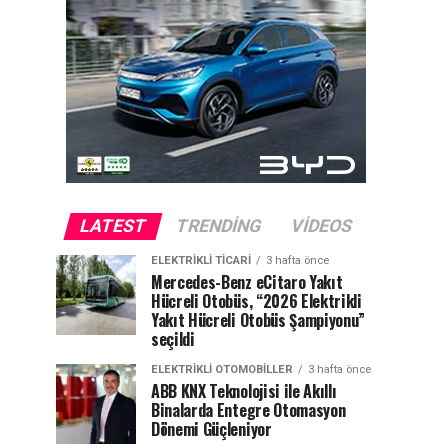
LATEST
TRENDING
VIDEOS
ELEKTRIKLI TICARI
3 hafta önce
Mercedes-Benz eCitaro Yakıt
Hücreli Otobüs, “2026 Elektrikli
Yakıt Hücreli Otobüs Şampiyonu”
seçildi
ELEKTRIKLI OTOMOBILLER
3 hafta önce
ABB KNX Teknolojisi ile Akıllı
Binalarda Entegre Otomasyon
Dönemi Güçleniyor