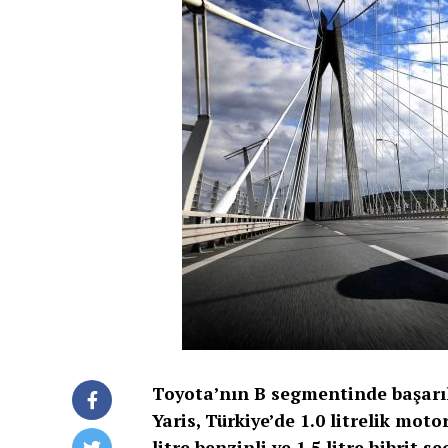
Toyota’nın B segmentinde başarılı
Yaris, Türkiye’de 1.0 litrelik mot
litre benzinli ve 1.5 litre hibrit 