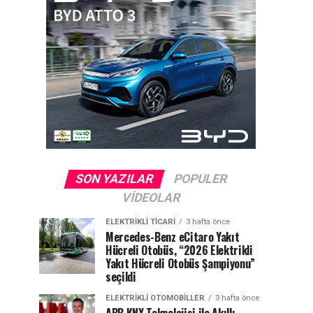
SON YAZILAR
POPULER
VIDEOLAR
ELEKTRIKLI TICARI
3 hafta önce
Mercedes-Benz eCitaro Yakıt
Hücreli Otobüs, “2026 Elektrikli
Yakıt Hücreli Otobüs Şampiyonu”
seçildi
ELEKTRIKLI OTOMOBILLER
3 hafta önce