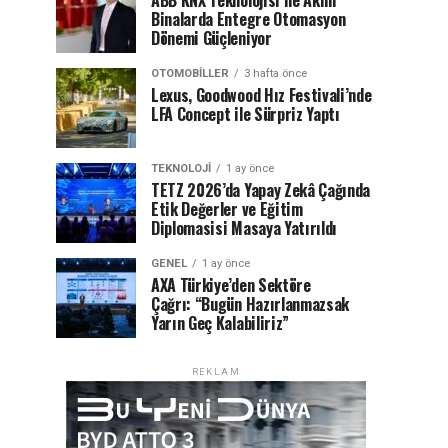
ABB KNX Teknolojisi ile Akıllı
Binalarda Entegre Otomasyon
Dönemi Güçleniyor
OTOMOBILLER
3 hafta önce
Lexus, Goodwood Hız Festivali’nde
LFA Concept ile Sürpriz Yaptı
TEKNOLOJI
1 ay önce
TETZ 2026’da Yapay Zekâ Çağında
Etik Değerler ve Eğitim
Diplomasisi Masaya Yatırıldı
GENEL
1 ay önce
AXA Türkiye’den Sektöre
Çağrı: “Bugün Hazırlanmazsak
Yarın Geç Kalabiliriz”
REKLAM