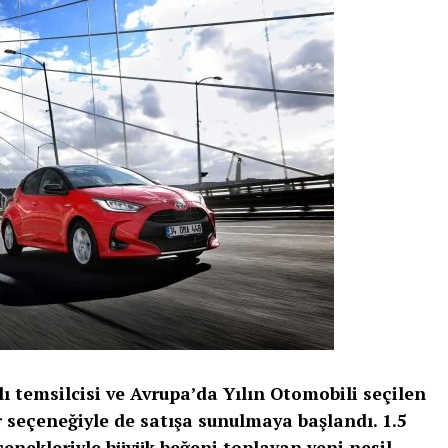
 temsilcisi ve Avrupa’da Yılın Otomobili seçilen
or seçeneğiyle de satışa sunulmaya başlandı. 1.5
seçenekleriyle büyük beğeni toplayan yeni nesil