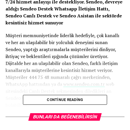
7/24 hizmet anlayışı ile destekliyor. Sendeo, devreye
aldığı Sendeo Destek Whatsapp İletişim Hattı,
Sendeo Canlı Destek ve Sendeo Asistan ile sektörde
kesintisiz hizmet sunuyor
Müşteri memnuniyetinde liderlik hedefiyle, çok kanallı
ve her an ulaşılabilir bir yolculuk deneyimi sunan
Sendeo, yaptığı araştırmalarla müşterilerini dinliyor,
ihtiyaç ve beklentileri ışığında çözümler üretiyor.
Dijitalde her an ulaşılabilir olan Sendeo, farklı iletişim
kanallarıyla müşterilerine kesintisiz hizmet veriyor.
Müşteriler 444 75 48 numaralı çağrı merkezinden,
WhatsApp hattından ya da
www.sendeo.com.tr
web
sitesindeki Canlı Destek sekmesinden diledikleri an
Sendeo’ya ulaşabiliyor, istek ve sorunlarına cevap
CONTINUE READING
bulabiliyor.
BUNLARI DA BEĞENEBILIRSIN
7/24 KOBİ’lerin Yanında