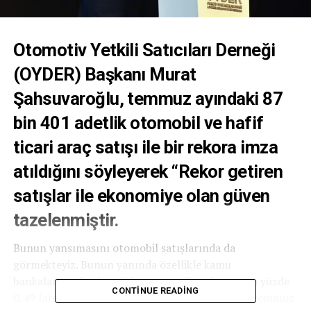
Otomotiv Yetkili Satıcıları Derneği
(OYDER) Başkanı Murat
Şahsuvaroğlu, temmuz ayındaki 87
bin 401 adetlik otomobil ve hafif
ticari araç satışı ile bir rekora imza
atıldığını söyleyerek “Rekor getiren
satışlar ile ekonomiye olan güven
tazelenmiştir.
Bunun yansımasını otomobil satışlarında da
görmekteyiz. Bunun yanında özellikle kamu
bankalarının başlattığı kampanya ile sıfır taşıtta yüzde
CONTINUE READING
0,49 faiz oranıyla finansman imkanı tanımaları temmuz