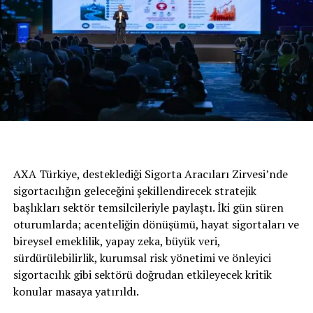
dönemi sonrası yeni normalleşme süreciyle birlikte
gelen bu destekler sektörü rahatlatmıştır. Tedarik
sorununun aşılmasıyla birlikte bu toparlanmanın
etkilerinin devam edeceğini göreceğiz” şeklinde konuştu.
AXA Türkiye, desteklediği Sigorta Aracıları Zirvesi’nde
sigortacılığın geleceğini şekillendirecek stratejik
başlıkları sektör temsilcileriyle paylaştı. İki gün süren
oturumlarda; acenteliğin dönüşümü, hayat sigortaları ve
bireysel emeklilik, yapay zeka, büyük veri,
sürdürülebilirlik, kurumsal risk yönetimi ve önleyici
Avrupa Pazarı Daralırken Türkiye Artıyor
sigortacılık gibi sektörü doğrudan etkileyecek kritik
Avrupa Birliği, İngiltere ve EFTA
konular masaya yatırıldı.