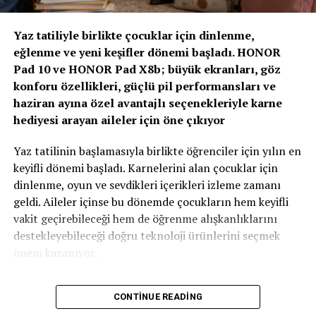
“Yapay Zeka ve Veri, Yeni Dönemin Belirleyicileri
Olacak”
Yaz tatiliyle birlikte çocuklar için dinlenme,
eğlenme ve yeni keşifler dönemi başladı. HONOR
Zirvenin dijitalleşme ve veri odaklı müşteri yönetimi
Pad 10 ve HONOR Pad X8b; büyük ekranları, göz
başlıklı oturumlarında, yapay zeka ve büyük verinin
konforu özellikleri, güçlü pil performansları ve
sigortacılıkta karar alma süreçlerindeki etkisi ele alındı.
haziran ayına özel avantajlı seçenekleriyle karne
AXA Türkiye Satış, Kurumsal İletişim ve Sağlık
hediyesi arayan aileler için öne çıkıyor
Başkanı Sanem Çıngay Buçukoğlu
: “Önümüzdeki
dönemde fark yaratacak olan unsur, toplanan veriyi
Yaz tatilinin başlamasıyla birlikte öğrenciler için yılın en
daha anlamlı müşteri deneyimlerine dönüştürebilmek
keyifli dönemi başladı. Karnelerini alan çocuklar için
olacak. Yapay zeka bize güçlü araçlar sunuyor; ancak
dinlenme, oyun ve sevdikleri içerikleri izleme zamanı
müşteri güvenini inşa eden temel değerler hâlâ şeffaflık,
geldi. Aileler içinse bu dönemde çocukların hem keyifli
tutarlılık ve uzun vadeli ilişki kurabilme becerisidir.
vakit geçirebileceği hem de öğrenme alışkanlıklarını
Teknolojinin sağladığı hız ve verimliliği, “Empati
destekleyebileceği doğru teknoloji ürünlerini seçmek
Güvencesi” yaklaşımımızı da arkamıza alarak
önem kazanıyor.
müşterilerimizin ihtiyaçlarını anlayan insani bir
yaklaşımla birleştirmek büyük önem taşıyor.” dedi.
HONOR, Pad 10 ve Pad X8b modelleriyle karne hediyesi
CONTINUE READING
arayan ailelere özel kampanyalarla güçlü tablet
Sigortacılığın tarihsel olarak her zaman veri odaklı bir