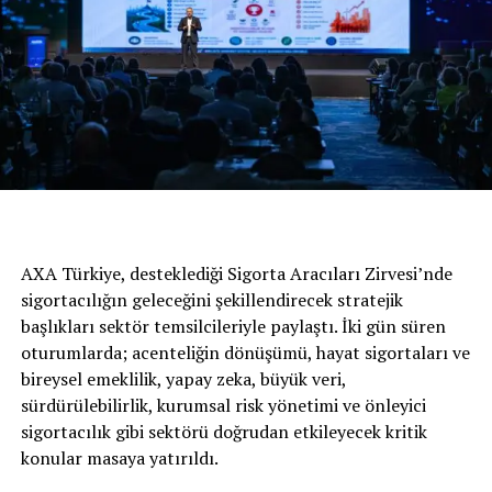
3 bin TL takas indirimi
Geçtiğimiz ay ilk kez Türkiye’de satışa sunulan Taliant’ın
AXA Türkiye, desteklediği Sigorta Aracıları Zirvesi’nde
yanı sıra, Yeni Clio ve Megane Sedan’ın 2021 model yılı
sigortacılığın geleceğini şekillendirecek stratejik
versiyonlarında 3 bin TL’lik takas indirimi** sunuluyor.
başlıkları sektör temsilcileriyle paylaştı. İki gün süren
oturumlarda; acenteliğin dönüşümü, hayat sigortaları ve
Renault, Haziran ayının sonuna kadar fiyat avantajı da
bireysel emeklilik, yapay zeka, büyük veri,
sağlıyor. Renault Finans’tan kredi kullananlar, sınırlı
sürdürülebilirlik, kurumsal risk yönetimi ve önleyici
sayıdaki 2021 model yılı Yeni Clio Joy 1.0 Sce 65 bg
sigortacılık gibi sektörü doğrudan etkileyecek kritik
versiyonunda 165.400 TL, 2020 Model Yılı ZOE’de ise
konular masaya yatırıldı.
299.900 TL’lik cazip fiyat avantajı yakalıyor.