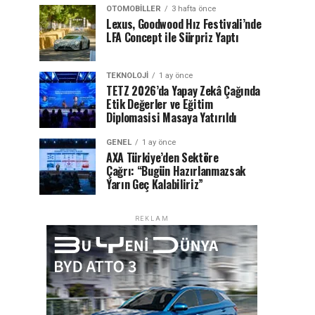
OTOMOBILLER
3 hafta önce
Lexus, Goodwood Hız Festivali’nde
LFA Concept ile Sürpriz Yaptı
TEKNOLOJI
1 ay önce
TETZ 2026’da Yapay Zekâ Çağında
Etik Değerler ve Eğitim
Diplomasisi Masaya Yatırıldı
GENEL
1 ay önce
AXA Türkiye’den Sektöre
Çağrı: “Bugün Hazırlanmazsak
Yarın Geç Kalabiliriz”
REKLAM