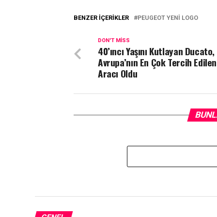
BENZER İÇERIKLER
PEUGEOT YENI LOGO
DON'T MISS
40’ıncı Yaşını Kutlayan Ducato,
Avrupa’nın En Çok Tercih Edilen
Aracı Oldu
BUNL