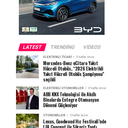
LATEST
TRENDING
VIDEOS
ELEKTRIKLI TICARI
3 hafta önce
Mercedes-Benz eCitaro Yakıt
Hücreli Otobüs, “2026 Elektrikli
Yakıt Hücreli Otobüs Şampiyonu”
seçildi
ELEKTRIKLI OTOMOBILLER
3 hafta önce
ABB KNX Teknolojisi ile Akıllı
Binalarda Entegre Otomasyon
Dönemi Güçleniyor
OTOMOBILLER
3 hafta önce
Lexus, Goodwood Hız Festivali’nde
LFA Concept ile Sürpriz Yaptı