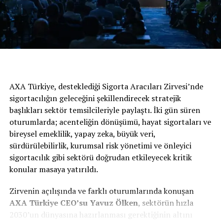
oluyor. M düğmesine basıldığında, direksiyonun
arkasında bulunan kulakçıkları kullanarak vitesler
manuel olarak değiştirilebiliyor. Hangi işlev seçilirse
seçilsin, işlevin etkinleştirildiğini bildirmek için şık bir
gösterge ışığı yanıyor. Seçilen işlev ayrıca gösterge
panelinden de izlenebiliyor. Ek olarak yeni vites tasarımı
ile donatılan tüm 208 ve SUV 2008 versiyonlarında,
alandan tasarruf sağlayan ve günlük kullanım konforunu
AXA Türkiye, desteklediği Sigorta Aracıları Zirvesi’nde
artıran elektrikli park freni bulunuyor.
sigortacılığın geleceğini şekillendirecek stratejik
başlıkları sektör temsilcileriyle paylaştı. İki gün süren
oturumlarda; acenteliğin dönüşümü, hayat sigortaları ve
bireysel emeklilik, yapay zeka, büyük veri,
sürdürülebilirlik, kurumsal risk yönetimi ve önleyici
sigortacılık gibi sektörü doğrudan etkileyecek kritik
konular masaya yatırıldı.
Zirvenin açılışında ve farklı oturumlarında konuşan
AXA
Türkiye
CEO’su Yavuz Ölken
, sektörün hızla
2030’un dünyasına hazırlanması gerektiğinin altını