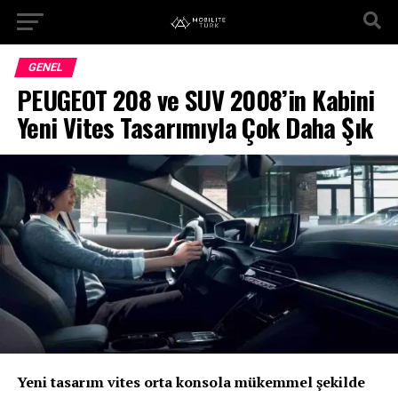
GENEL
PEUGEOT 208 ve SUV 2008’in Kabini
Yeni Vites Tasarımıyla Çok Daha Şık
Yeni tasarım vites orta konsola mükemmel şekilde