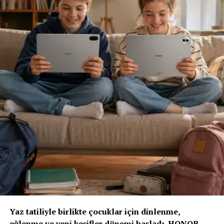
Sigortacılığı sezonluk indirim odaklı yapıdan
uzaklaştırmak gerektiğini ifade eden
Ölken,
sözlerine
şöyle devam etti: “Toplam maliyetleri düşüren,
verimliliği artıran ve müşterilerimize daha erişilebilir
çözümler sunan bir sektör yapısına ihtiyacımız var. Bu
yüzden sektör olarak fabrika ayarlarımıza dönmeliyiz.
Bizim fabrika ayarlarımız; müşteriyi anlamakla başlar,
riski doğru değerlendirmekle, acenteyi güçlendirmekle
ve sürdürülebilir fiyatlama disipliniyle şekillenir. AXA
Türkiye olarak Empati Güvencesi yaklaşımımızı önleyici
sigortacılık anlayışıyla birleştiriyor, Adaptif Sigortacılık
2030 vizyonumuzla geleceğe hazırlanıyoruz. Çünkü
gelecekte değer yaratacak olan, yalnızca gerçekleşen
kayıpları karşılayan değil; hayatı koruyan, riskleri
öngören ve dayanıklılığı artıran sigortacılık modelidir.”
“Yapay Zeka ve Veri, Yeni Dönemin Belirleyicileri
Olacak”
Yaz tatiliyle birlikte çocuklar için dinlenme,
eğlenme ve yeni keşifler dönemi başladı. HONOR