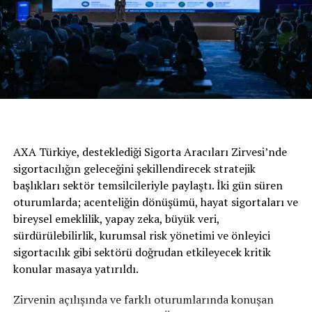
otomobildi ve hacimleri benzinlide 954 – 1587 cc
arasında ve dizelde 1360 – 1558 cc arasında değişen
motorlarla satışa sunulmuştu. Üretim yeri ise Mulhouse
fabrikasıydı ancak talebe bağlı olarak Sochaux ve
Aulnay-Sous-Bois fabrikalarında da üretimi
gerçekleştirildi.
“Boyutlarından beklenmeyecek
şekilde insanı evinde hissettiren
AXA Türkiye, desteklediği Sigorta Aracıları Zirvesi’nde
sigortacılığın geleceğini şekillendirecek stratejik
sempatik bir otomobil”
başlıkları sektör temsilcileriyle paylaştı. İki gün süren
oturumlarda; acenteliğin dönüşümü, hayat sigortaları ve
bireysel emeklilik, yapay zeka, büyük veri,
sürdürülebilirlik, kurumsal risk yönetimi ve önleyici
PEUGEOT 106, lanse edildiği tarihte basın mensuplarına,
sigortacılık gibi sektörü doğrudan etkileyecek kritik
“İnsanı tebessüm ettiren, 3,56 metre uzunluğu ile
konular masaya yatırıldı.
sürprizleri beraberinde getiren ve boyutlarından
beklenmeyecek şekilde insanı kendini evinde hissettiren
Zirvenin açılışında ve farklı oturumlarında konuşan
son derece çekici ve sempatik bir otomobil. PEUGEOT