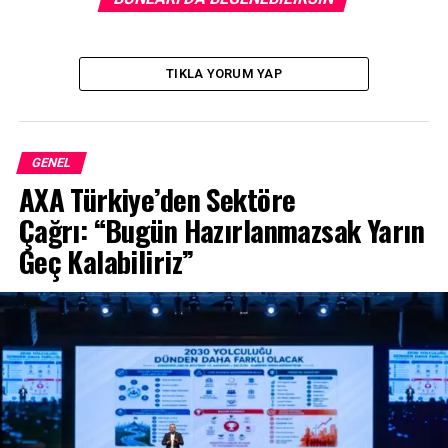
satışların yüzde 40’ını oluşturuyordu.
TIKLA YORUM YAP
GENEL
AXA Türkiye’den Sektöre
Çağrı: “Bugün Hazırlanmazsak Yarın
Geç Kalabiliriz”
12 Eylül 1991’de lanse edilen PEUGEOT 106’nın önce üç
kapılı modeli üretildi. Model daha sonra 1992’den
itibaren beş kapılı olarak üretildi ve üretimden kalktığı
2003 yılına kadar yaklaşık 2,8 milyon adetlik üretim
başarısına imza attı. PEUGEOT 106, önden çekişli bir