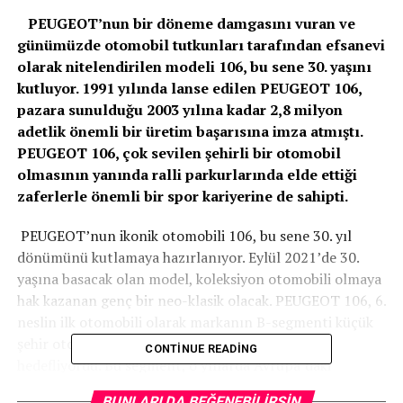
PEUGEOT’nun bir döneme damgasını vuran ve
günümüzde otomobil tutkunları tarafından efsanevi
olarak nitelendirilen modeli 106, bu sene 30. yaşını
kutluyor. 1991 yılında lanse edilen PEUGEOT 106,
pazara sunulduğu 2003 yılına kadar 2,8 milyon
adetlik önemli bir üretim başarısına imza atmıştı.
PEUGEOT 106, çok sevilen şehirli bir otomobil
olmasının yanında ralli parkurlarında elde ettiği
zaferlerle önemli bir spor kariyerine de sahipti.
PEUGEOT’nun ikonik otomobili 106, bu sene 30. yıl
dönümünü kutlamaya hazırlanıyor. Eylül 2021’de 30.
yaşına basacak olan model, koleksiyon otomobili olmaya
hak kazanan genç bir neo-klasik olacak. PEUGEOT 106, 6.
neslin ilk otomobili olarak markanın B-segmenti küçük
şehir otomobili pazarındaki iddiasını arttırmayı
CONTINUE READING
hedefliyordu. Bu segment, o yıllarda Avrupa’daki
satışların üçte birinden biraz fazlasını ve Fransa’daki
BUNLARI DA BEĞENEBILIRSIN