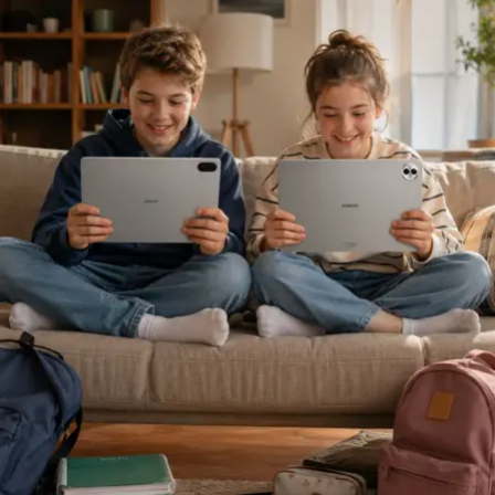
rekabet; müşteriyi ve acenteyi daha iyi anlamak, riskleri
daha doğru değerlendirmek üzerine kurulmalıdır.”
Sigortacılığı sezonluk indirim odaklı yapıdan
uzaklaştırmak gerektiğini ifade eden
Ölken,
sözlerine
şöyle devam etti: “Toplam maliyetleri düşüren,
verimliliği artıran ve müşterilerimize daha erişilebilir
çözümler sunan bir sektör yapısına ihtiyacımız var. Bu
yüzden sektör olarak fabrika ayarlarımıza dönmeliyiz.
Bizim fabrika ayarlarımız; müşteriyi anlamakla başlar,
riski doğru değerlendirmekle, acenteyi güçlendirmekle
ve sürdürülebilir fiyatlama disipliniyle şekillenir. AXA
Türkiye olarak Empati Güvencesi yaklaşımımızı önleyici
sigortacılık anlayışıyla birleştiriyor, Adaptif Sigortacılık
2030 vizyonumuzla geleceğe hazırlanıyoruz. Çünkü
gelecekte değer yaratacak olan, yalnızca gerçekleşen
kayıpları karşılayan değil; hayatı koruyan, riskleri
öngören ve dayanıklılığı artıran sigortacılık modelidir.”