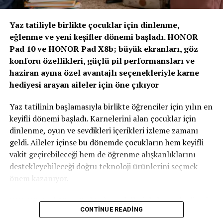
“Yapay Zeka ve Veri, Yeni Dönemin Belirleyicileri
Olacak”
Yaz tatiliyle birlikte çocuklar için dinlenme,
eğlenme ve yeni keşifler dönemi başladı. HONOR
Zirvenin dijitalleşme ve veri odaklı müşteri yönetimi
Pad 10 ve HONOR Pad X8b; büyük ekranları, göz
başlıklı oturumlarında, yapay zeka ve büyük verinin
konforu özellikleri, güçlü pil performansları ve
sigortacılıkta karar alma süreçlerindeki etkisi ele alındı.
haziran ayına özel avantajlı seçenekleriyle karne
AXA Türkiye Satış, Kurumsal İletişim ve Sağlık
hediyesi arayan aileler için öne çıkıyor
Başkanı Sanem Çıngay Buçukoğlu
: “Önümüzdeki
dönemde fark yaratacak olan unsur, toplanan veriyi
Yaz tatilinin başlamasıyla birlikte öğrenciler için yılın en
daha anlamlı müşteri deneyimlerine dönüştürebilmek
keyifli dönemi başladı. Karnelerini alan çocuklar için
olacak. Yapay zeka bize güçlü araçlar sunuyor; ancak
dinlenme, oyun ve sevdikleri içerikleri izleme zamanı
müşteri güvenini inşa eden temel değerler hâlâ şeffaflık,
geldi. Aileler içinse bu dönemde çocukların hem keyifli
tutarlılık ve uzun vadeli ilişki kurabilme becerisidir.
vakit geçirebileceği hem de öğrenme alışkanlıklarını
Teknolojinin sağladığı hız ve verimliliği, “Empati
destekleyebileceği doğru teknoloji ürünlerini seçmek
Güvencesi” yaklaşımımızı da arkamıza alarak
önem kazanıyor.
müşterilerimizin ihtiyaçlarını anlayan insani bir
yaklaşımla birleştirmek büyük önem taşıyor.” dedi.
HONOR, Pad 10 ve Pad X8b modelleriyle karne hediyesi
CONTINUE READING
arayan ailelere özel kampanyalarla güçlü tablet
Sigortacılığın tarihsel olarak her zaman veri odaklı bir