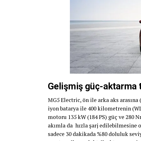
Gelişmiş güç-aktarma t
MG5 Electric, ön ile arka aks arasına
iyon batarya ile 400 kilometrenin (WL
motoru 135 kW (184 PS) güç ve 280 Nm 
akımla da hızla şarj edilebilmesine ol
sadece 30 dakikada %80 doluluk seviye