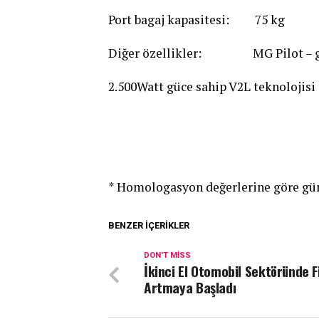
Port bagaj kapasitesi: 75 kg
Diğer özellikler: MG Pilot – geli
2.500Watt güce sahip V2L teknolojisi i
* Homologasyon değerlerine göre gün
BENZER İÇERIKLER
DON'T MISS
İkinci El Otomobil Sektöründe F
Artmaya Başladı