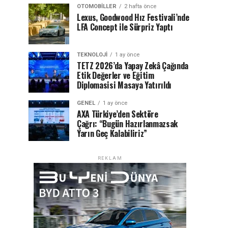
OTOMOBILLER
2 hafta önce
Lexus, Goodwood Hız Festivali’nde
LFA Concept ile Sürpriz Yaptı
TEKNOLOJI
1 ay önce
TETZ 2026’da Yapay Zekâ Çağında
Etik Değerler ve Eğitim
Diplomasisi Masaya Yatırıldı
GENEL
1 ay önce
AXA Türkiye’den Sektöre
Çağrı: “Bugün Hazırlanmazsak
Yarın Geç Kalabiliriz”
REKLAM