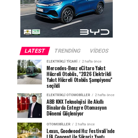
LATEST
TRENDING
VIDEOS
ELEKTRIKLI TICARI
2 hafta önce
Mercedes-Benz eCitaro Yakıt
Hücreli Otobüs, “2026 Elektrikli
Yakıt Hücreli Otobüs Şampiyonu”
seçildi
ELEKTRIKLI OTOMOBILLER
2 hafta önce
ABB KNX Teknolojisi ile Akıllı
Binalarda Entegre Otomasyon
Dönemi Güçleniyor
OTOMOBILLER
2 hafta önce
Lexus, Goodwood Hız Festivali’nde
LFA Concept ile Sürpriz Yaptı