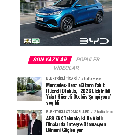
SON YAZILAR
POPULER
VIDEOLAR
ELEKTRIKLI TICARI
2 hafta önce
Mercedes-Benz eCitaro Yakıt
Hücreli Otobüs, “2026 Elektrikli
Yakıt Hücreli Otobüs Şampiyonu”
seçildi
ELEKTRIKLI OTOMOBILLER
2 hafta önce
ABB KNX Teknolojisi ile Akıllı
Binalarda Entegre Otomasyon
Dönemi Güçleniyor