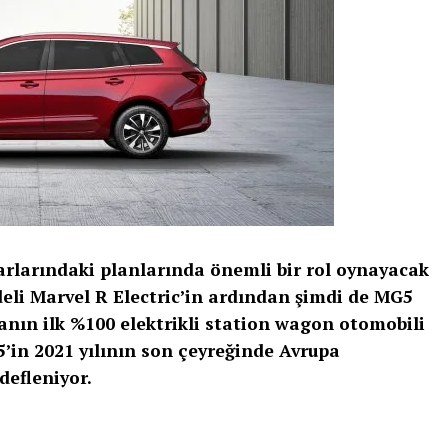
rlarındaki planlarında önemli bir rol oynayacak
li Marvel R Electric’in ardından şimdi de MG5
yanın ilk %100 elektrikli station wagon otomobili
’in 2021 yılının son çeyreğinde Avrupa
defleniyor.