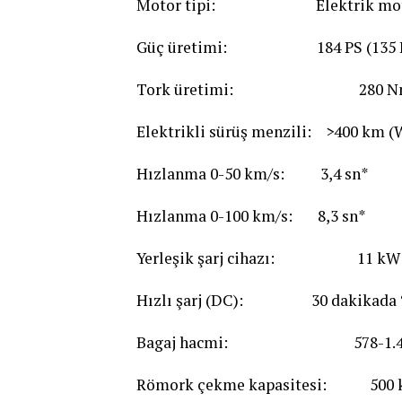
Motor tipi: Elektrik mot
Güç üretimi: 184 PS (135 
Tork üretimi: 280 N
Elektrikli sürüş menzili: >400 km 
Hızlanma 0-50 km/s: 3,4 sn*
Hızlanma 0-100 km/s: 8,3 sn*
Yerleşik şarj cihazı: 11 kW AC
Hızlı şarj (DC): 30 dakikada %8
Bagaj hacmi: 578-1.456 
Römork çekme kapasitesi: 500 