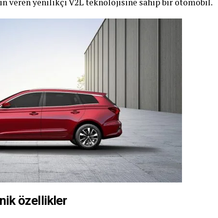
in veren yenilikçi V2L teknolojisine sahip bir otomobil.
 özellikler