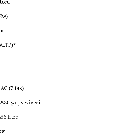
oru
Kw)
m
(WLTP)*
 (3 faz)
0 şarj seviyesi
litre
kg