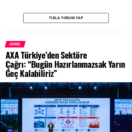
TIKLA YORUM YAP
GENEL
AXA Türkiye’den Sektöre
Çağrı: “Bugün Hazırlanmazsak Yarın
Geç Kalabiliriz”
Eylül ayında tamamlanan Mercedes-Benz Bilişim
Teknolojileri Eğitim Programı’nın ilk üç uygulaması,
eğitmenlerin puanlamaları ve öğrencilerin online
sunumlarının ardından belirlendi. Tuana Filiz Özkan,
kullanıcıların yaşadığı bölgelerde bulunan marketleri
inceleyen ve onlara ürünleri karşılaştırarak en uygun
fiyatlı olanını gösteren uygulaması ile birinci olmaya hak
kazandı. Yağmur Aşan, pandemi nedeniyle ya da çeşitli