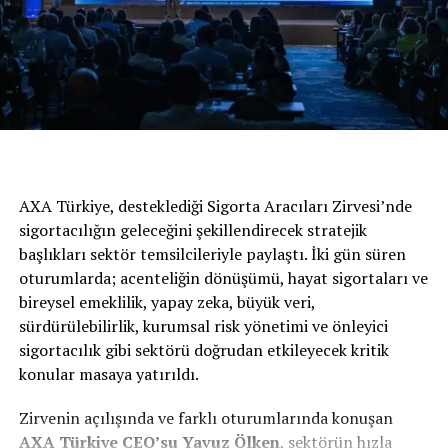
nedenlerle evinden çıkamayan, özellikle yaşça büyük
insanların ihtiyaçlarının gönüllü kişiler tarafından
karşılanmasını sağlayan uygulaması ile ikinci oldu.
Programın üçüncüsü ise iklim değişikliğinin etkilerini
azaltma konusunda farkındalık yaratan ve karşılaşılacak
tehlikelerin önlenebilmesi için bireysel adımların
atılmasını sağlayan uygulaması ile Ayşenur Polat oldu.
AXA Türkiye, desteklediği Sigorta Aracıları Zirvesi’nde
“Her Kızımız Bir Yıldız” projesi, 17 yıldır aralıksız
sigortacılığın geleceğini şekillendirecek stratejik
olarak sürdürülüyor
başlıkları sektör temsilcileriyle paylaştı. İki gün süren
oturumlarda; acenteliğin dönüşümü, hayat sigortaları ve
Mercedes-Benz’in ÇYDD (Çağdaş Yaşamı Destekleme
bireysel emeklilik, yapay zeka, büyük veri,
Derneği) ile birlikte 2004 yılında 17 ilde 200 kız öğrenciyi
sürdürülebilirlik, kurumsal risk yönetimi ve önleyici
destekleyerek başlanılan “Her Kızımız Bir Yıldız”
sigortacılık gibi sektörü doğrudan etkileyecek kritik
projesi, 17 yıldır aralıksız olarak sürdürülüyor. Proje
konular masaya yatırıldı.
kapsamında lise öğrencilerine burs veren Mercedes-
Benz, üniversiteyi kazanan bursiyerlerine de desteğini
Zirvenin açılışında ve farklı oturumlarında konuşan
sürdürmeye devam ediyor. Proje kapsamında, her yıl
AXA
Türkiye
CEO’su Yavuz Ölken
, sektörün hızla