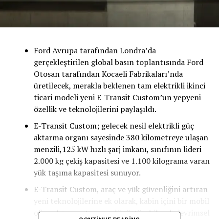
Ford Avrupa tarafından Londra’da
gerçekleştirilen global basın toplantısında Ford
Otosan tarafından Kocaeli Fabrikaları’nda
üretilecek, merakla beklenen tam elektrikli ikinci
ticari modeli yeni E-Transit Custom’un yepyeni
özellik ve teknolojilerini paylaşıldı.
E-Transit Custom; gelecek nesil elektrikli güç
aktarma organı sayesinde 380 kilometreye ulaşan
menzili,125 kW hızlı şarj imkanı, sınıfının lideri
2.000 kg çekiş kapasitesi ve 1.100 kilograma varan
yük taşıma kapasitesi sunuyor.
E-Transit Custom, araç ve yük güvenliğini artıran
yeni teknolojilerine ek olarak, kabin içini bir mobil
ofis çalışma ortamına dönüştürebilecek devrimsel