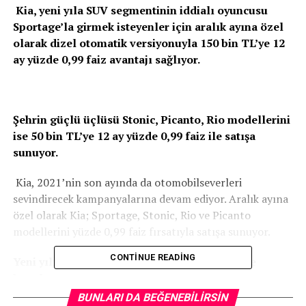
Kia, yeni yıla SUV segmentinin iddialı oyuncusu
Sportage’la girmek isteyenler için aralık ayına özel
olarak dizel otomatik versiyonuyla 150 bin TL’ye 12
ay yüzde 0,99 faiz avantajı sağlıyor.
Şehrin güçlü üçlüsü Stonic, Picanto, Rio modellerini
ise 50 bin TL’ye 12 ay yüzde 0,99 faiz ile satışa
sunuyor.
Kia, 2021’nin son ayında da otomobilseverleri
sevindirecek kampanyalarına devam ediyor. Aralık ayına
özel olarak Kia; Sportage, Stonic, Rio ve Picanto
modellerini yüzde 0,99 faiz fırsatıyla satışa sunuyor.
CONTINUE READING
Yeni yılı SUV’un iddialı oyuncusu Sportage ile
karşılayın
BUNLARI DA BEĞENEBILIRSIN