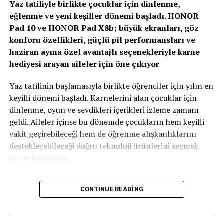
Yaz tatiliyle birlikte çocuklar için dinlenme,
eğlenme ve yeni keşifler dönemi başladı. HONOR
Zirvenin dijitalleşme ve veri odaklı müşteri yönetimi
Pad 10 ve HONOR Pad X8b; büyük ekranları, göz
başlıklı oturumlarında, yapay zeka ve büyük verinin
konforu özellikleri, güçlü pil performansları ve
sigortacılıkta karar alma süreçlerindeki etkisi ele alındı.
haziran ayına özel avantajlı seçenekleriyle karne
AXA Türkiye Satış, Kurumsal İletişim ve Sağlık
hediyesi arayan aileler için öne çıkıyor
Başkanı Sanem Çıngay Buçukoğlu
: “Önümüzdeki
dönemde fark yaratacak olan unsur, toplanan veriyi
Yaz tatilinin başlamasıyla birlikte öğrenciler için yılın en
daha anlamlı müşteri deneyimlerine dönüştürebilmek
keyifli dönemi başladı. Karnelerini alan çocuklar için
olacak. Yapay zeka bize güçlü araçlar sunuyor; ancak
dinlenme, oyun ve sevdikleri içerikleri izleme zamanı
müşteri güvenini inşa eden temel değerler hâlâ şeffaflık,
geldi. Aileler içinse bu dönemde çocukların hem keyifli
tutarlılık ve uzun vadeli ilişki kurabilme becerisidir.
vakit geçirebileceği hem de öğrenme alışkanlıklarını
Teknolojinin sağladığı hız ve verimliliği, “Empati
destekleyebileceği doğru teknoloji ürünlerini seçmek
Güvencesi” yaklaşımımızı da arkamıza alarak
önem kazanıyor.
müşterilerimizin ihtiyaçlarını anlayan insani bir
yaklaşımla birleştirmek büyük önem taşıyor.” dedi.
HONOR, Pad 10 ve Pad X8b modelleriyle karne hediyesi
CONTINUE READING
arayan ailelere özel kampanyalarla güçlü tablet
Sigortacılığın tarihsel olarak her zaman veri odaklı bir
seçenekleri sunuyor. Film izlemek, oyun oynamak, dijital
sektör olduğunu belirten
AXA Türkiye Büyüme
kitap okumak, eğitici içeriklere ulaşmak ya da çizim ve
Stratejileri, Müşteri ve Dijital Platformlar Direktörü