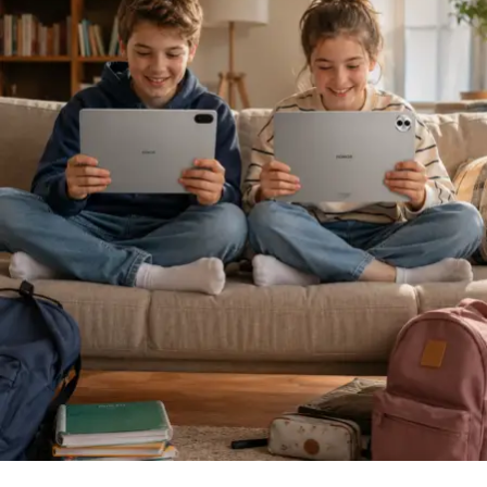
Sigortacılığı sezonluk indirim odaklı yapıdan
uzaklaştırmak gerektiğini ifade eden
Ölken,
sözlerine
şöyle devam etti: “Toplam maliyetleri düşüren,
verimliliği artıran ve müşterilerimize daha erişilebilir
çözümler sunan bir sektör yapısına ihtiyacımız var. Bu
yüzden sektör olarak fabrika ayarlarımıza dönmeliyiz.
Bizim fabrika ayarlarımız; müşteriyi anlamakla başlar,
riski doğru değerlendirmekle, acenteyi güçlendirmekle
ve sürdürülebilir fiyatlama disipliniyle şekillenir. AXA
Türkiye olarak Empati Güvencesi yaklaşımımızı önleyici
sigortacılık anlayışıyla birleştiriyor, Adaptif Sigortacılık
2030 vizyonumuzla geleceğe hazırlanıyoruz. Çünkü
gelecekte değer yaratacak olan, yalnızca gerçekleşen
kayıpları karşılayan değil; hayatı koruyan, riskleri
öngören ve dayanıklılığı artıran sigortacılık modelidir.”
“Yapay Zeka ve Veri, Yeni Dönemin Belirleyicileri
Olacak”