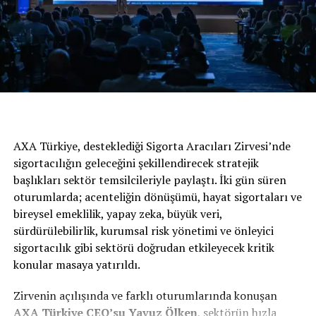
fırsatı ile sürüş konforu arayanları bekliyor.
A segmentinin vazgeçilmezi, sportifliğiyle yollarda keyif
dolu anlar yaşatan Kia Picanto ve sınıfının en ferah
kabinine, yüksek bagaj kapasitesine sahip Kia Rio; 50 bin
TL’ye 12 ay yüzde 0,99 faiz fırsatı ile yeni yılı yeni
aracıyla karşılamak isteyenleri bekliyor.
AXA Türkiye, desteklediği Sigorta Aracıları Zirvesi’nde
sigortacılığın geleceğini şekillendirecek stratejik
BENZER İÇERIKLER
başlıkları sektör temsilcileriyle paylaştı. İki gün süren
oturumlarda; acenteliğin dönüşümü, hayat sigortaları ve
UP NEXT
Yeni Tiguan Allspace Satışa Sunuldu
bireysel emeklilik, yapay zeka, büyük veri,
sürdürülebilirlik, kurumsal risk yönetimi ve önleyici
DON'T MISS
Göz Kamaştıran Tasarımıyla Yeni BMW 420i Gran Coupé
sigortacılık gibi sektörü doğrudan etkileyecek kritik
Türkiye’de
konular masaya yatırıldı.
Zirvenin açılışında ve farklı oturumlarında konuşan
AXA
Türkiye
CEO’su Yavuz Ölken
, sektörün hızla