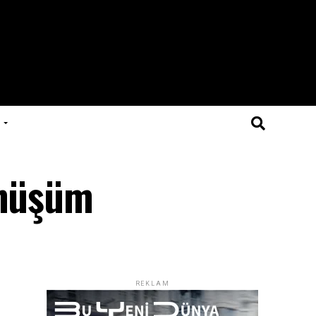
önüşüm
REKLAM