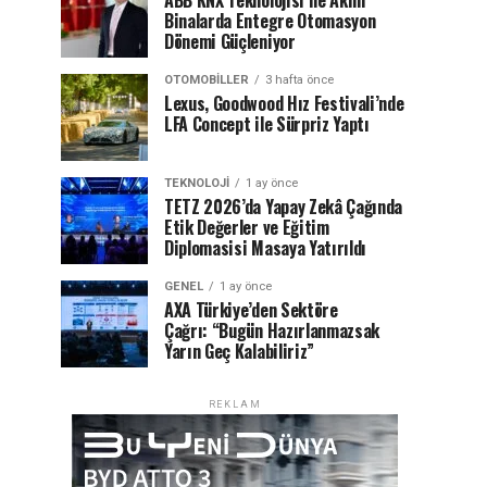
ABB KNX Teknolojisi ile Akıllı
Binalarda Entegre Otomasyon
Dönemi Güçleniyor
OTOMOBILLER
3 hafta önce
Lexus, Goodwood Hız Festivali’nde
LFA Concept ile Sürpriz Yaptı
TEKNOLOJI
1 ay önce
TETZ 2026’da Yapay Zekâ Çağında
Etik Değerler ve Eğitim
Diplomasisi Masaya Yatırıldı
GENEL
1 ay önce
AXA Türkiye’den Sektöre
Çağrı: “Bugün Hazırlanmazsak
Yarın Geç Kalabiliriz”
REKLAM