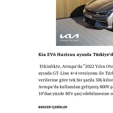
Kia EV6 Haziran ayında Türkiye’
Etkinlikte, Avrupa’da “2022 Yılın O
ayında GT-Line 4×4 versiyonu ile Tür
verilerine göre tek bir şarjla 506 kil
Avrupa’da kullanılan gelişmiş 800V ş
10’dan yüzde 80’e şarj edebilmesine o
BENZER İÇERIKLER