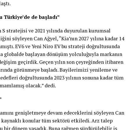
aştı.
 Türkiye’de de başladı”
 S stratejisi ve 2021 yılında duyurulan kurumsal
ğini söyleyen Can Ağyel, “Kia’nın 2027 yılına kadar 14
nmıştı. EV6 ve Yeni Niro EV bu strateji doğrultusunda
 Kia globalde başlayan dönüşüm yolculuğuyla markanın
değişim geçirdik. Geçen yılın son çeyreğinden itibaren
arında görünmeye başladı. Bayilerimizi yenileme ve
 hedefleri doğrultusunda 2023 yılının sonuna kadar tüm
amamlamış olacak.” dedi.
”
 gamını genişletmeye devam edeceklerini söyleyen Can
 kaynaklı konular tüm sektörü etkiledi. Arz talep
u bir dönem yaşadık. Buna rağmen sürdürülebilir iş