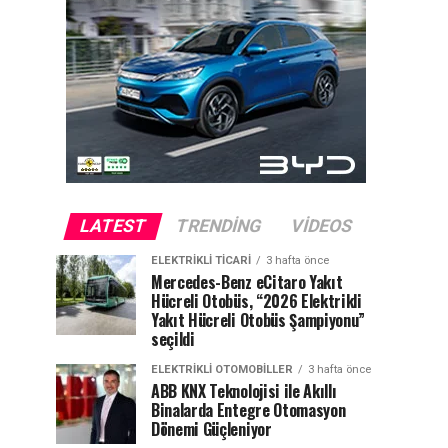
LATEST
TRENDING
VIDEOS
ELEKTRIKLI TICARI
3 hafta önce
Mercedes-Benz eCitaro Yakıt
Hücreli Otobüs, “2026 Elektrikli
Yakıt Hücreli Otobüs Şampiyonu”
seçildi
ELEKTRIKLI OTOMOBILLER
3 hafta önce
ABB KNX Teknolojisi ile Akıllı
Binalarda Entegre Otomasyon
Dönemi Güçleniyor