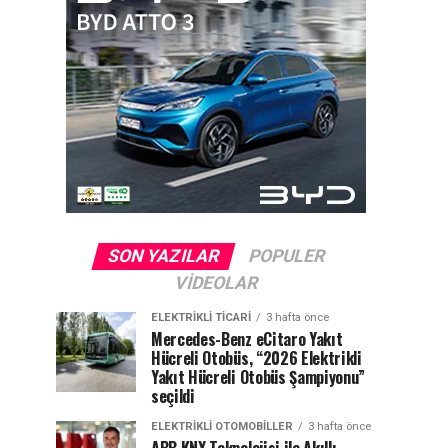
SON YAZILAR
POPULER
VIDEOLAR
ELEKTRIKLI TICARI
3 hafta önce
Mercedes-Benz eCitaro Yakıt
Hücreli Otobüs, “2026 Elektrikli
Yakıt Hücreli Otobüs Şampiyonu”
seçildi
ELEKTRIKLI OTOMOBILLER
3 hafta önce