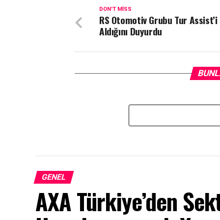
DON'T MISS
RS Otomotiv Grubu Tur Assist’i
Aldığını Duyurdu
BUNL
GENEL
AXA Türkiye’den Sek