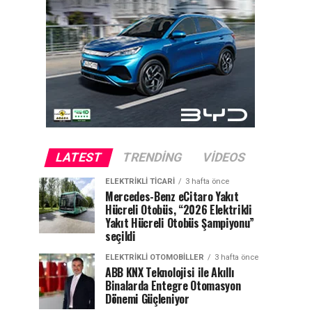
LATEST
TRENDING
VIDEOS
ELEKTRIKLI TICARI
3 hafta önce
Mercedes-Benz eCitaro Yakıt
Hücreli Otobüs, “2026 Elektrikli
Yakıt Hücreli Otobüs Şampiyonu”
seçildi
ELEKTRIKLI OTOMOBILLER
3 hafta önce
ABB KNX Teknolojisi ile Akıllı
Binalarda Entegre Otomasyon
Dönemi Güçleniyor