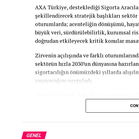
AXA Türkiye, desteklediği Sigorta Aracılar
şekillendirecek stratejik başlıkları sektör 
oturumlarda; acenteliğin dönüşümü, hayat 
büyük veri, sürdürülebilirlik, kurumsal ris
doğrudan etkileyecek kritik konular masay
Zirvenin açılışında ve farklı oturumları
sektörün hızla 2030’un dünyasına hazırlanm
sigortacılığın önümüzdeki yıllarda alışıl
yaşayacağını vurguladı.
“Sektör Olarak Fabrika Ayarlarımıza
CON
Dünyadaki gelişmelerin sigortacılığın iş 
Ölken
, artık yalnızca gerçekleşen hasarla
şunları söyledi: “Riskler değişiyor, müşter
biçimlerimizi yeniden tanımlıyor. Önüm
GENEL