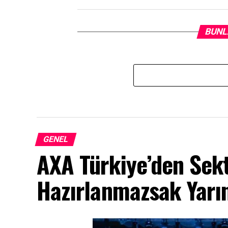
BUNL
GENEL
AXA Türkiye’den Sek
Hazırlanmazsak Yarın