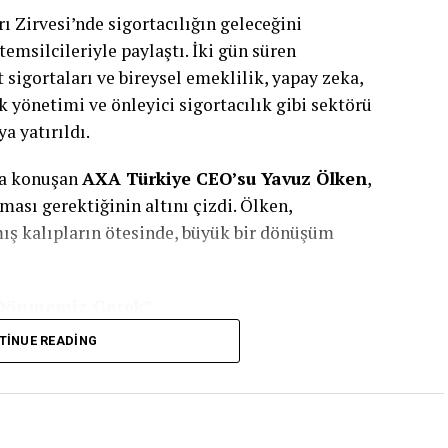
ı Zirvesi’nde sigortacılığın geleceğini
temsilcileriyle paylaştı. İki gün süren
sigortaları ve bireysel emeklilik, yapay zeka,
k yönetimi ve önleyici sigortacılık gibi sektörü
a yatırıldı.
nda konuşan
AXA
Türkiye
CEO’su Yavuz Ölken
,
ası gerektiğinin altını çizdi. Ölken,
mış kalıpların ötesinde, büyük bir dönüşüm
 Dönmemiz Gerek”
TINUE READING
yapış biçimlerini yeniden tanımladığını ifade eden
rı karşılamanın yeterli olmayacağını belirterek
i beklentileri dönüşüyor ve teknoloji iş yapış
üzdeki dönemde sektörümüzü bekleyen en büyük