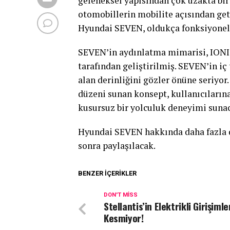
geleneksel yapısından çok uzakta bi
otomobillerin mobilite açısından geti
Hyundai SEVEN, oldukça fonksiyonel 
SEVEN’in aydınlatma mimarisi, IONIQ
tarafından geliştirilmiş. SEVEN’in iç
alan derinliğini gözler önüne seriyor.
düzeni sunan konsept, kullanıcılarına
kusursuz bir yolculuk deneyimi suna
Hyundai SEVEN hakkında daha fazla de
sonra paylaşılacak.
BENZER İÇERIKLER
DON'T MISS
Stellantis’in Elektrikli Girişimle
Kesmiyor!