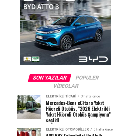
SON YAZILAR
POPULER
VIDEOLAR
ELEKTRIKLI TICARI
3 hafta önce
Mercedes-Benz eCitaro Yakıt
Hücreli Otobüs, “2026 Elektrikli
Yakıt Hücreli Otobüs Şampiyonu”
seçildi
ELEKTRIKLI OTOMOBILLER
3 hafta önce