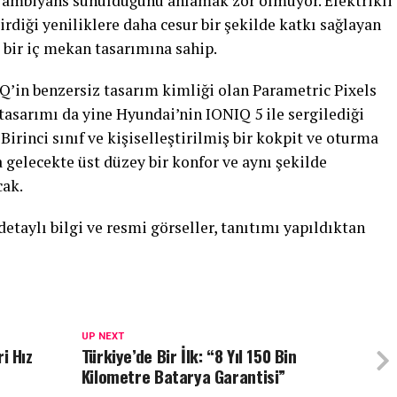
r ambiyans sunulduğunu anlamak zor olmuyor. Elektrikli
rdiği yeniliklere daha cesur bir şekilde katkı sağlayan
bir iç mekan tasarımına sahip.
’in benzersiz tasarım kimliği olan Parametric Pixels
 tasarımı da yine Hyundai’nin IONIQ 5 ile sergilediği
 Birinci sınıf ve kişiselleştirilmiş bir kokpit ve oturma
 gelecekte üst düzey bir konfor ve aynı şekilde
cak.
taylı bilgi ve resmi görseller, tanıtımı yapıldıktan
UP NEXT
ri Hız
Türkiye’de Bir İlk: “8 Yıl 150 Bin
Kilometre Batarya Garantisi”