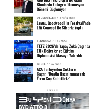
ABB KNX Teknolojisi ile Akıllı
Binalarda Entegre Otomasyon
Dönemi Güçleniyor
OTOMOBILLER
3 hafta önce
Lexus, Goodwood Hız Festivali’nde
LFA Concept ile Sürpriz Yaptı
TEKNOLOJI
1 ay önce
TETZ 2026’da Yapay Zekâ Çağında
Etik Değerler ve Eğitim
Diplomasisi Masaya Yatırıldı
GENEL
1 ay önce
AXA Türkiye’den Sektöre
Çağrı: “Bugün Hazırlanmazsak
Yarın Geç Kalabiliriz”
REKLAM