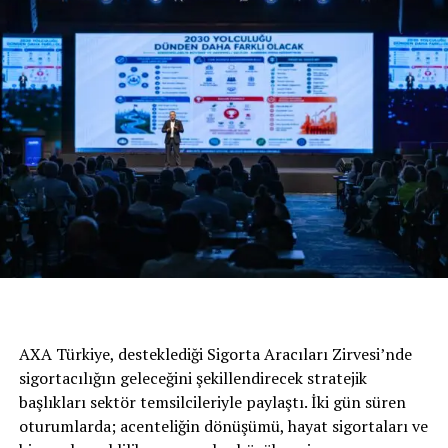
Başkanı SangYup Lee, alınan bu ödüllerle ilgili olarak;
“Yeni araçlarımız ve sunduğu yenilikler için GOOD
Design tarafından ödüle layık görülmek, bizim için büyük
bir onurdur. Bu onur, tutkusunu ve kalbini bu projeye
koyan tasarım ekibimizin ve Ar-Ge merkezi
mühendislerimizin olağanüstü çalışmalarına ait. Aynı
zamanda Hyundai’nin tasarım kimliğinin insanlar
üzerindeki etkisini de en iyi şekilde yansıtıyor” dedi.
AXA Türkiye, desteklediği Sigorta Aracıları Zirvesi’nde
sigortacılığın geleceğini şekillendirecek stratejik
başlıkları sektör temsilcileriyle paylaştı. İki gün süren
oturumlarda; acenteliğin dönüşümü, hayat sigortaları ve