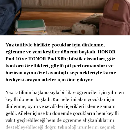
2030 vizyonumuzla geleceğe hazırlanıyoruz. Çünkü
gelecekte değer yaratacak olan, yalnızca gerçekleşen
Ulaşım Kategorisi
kayıpları karşılayan değil; hayatı koruyan, riskleri
öngören ve dayanıklılığı artıran sigortacılık modelidir.”
IONIQ 5
“Yapay Zeka ve Veri, Yeni Dönemin Belirleyicileri
STARIA
Olacak”
E-Pit Ultra Hızlı Şarj İstasyonu
Yaz tatiliyle birlikte çocuklar için dinlenme,
eğlenme ve yeni keşifler dönemi başladı. HONOR
Zirvenin dijitalleşme ve veri odaklı müşteri yönetimi
Pad 10 ve HONOR Pad X8b; büyük ekranları, göz
başlıklı oturumlarında, yapay zeka ve büyük verinin
konforu özellikleri, güçlü pil performansları ve
sigortacılıkta karar alma süreçlerindeki etkisi ele alındı.
Interaktif Medya Kategorisi
haziran ayına özel avantajlı seçenekleriyle karne
AXA Türkiye Satış, Kurumsal İletişim ve Sağlık
hediyesi arayan aileler için öne çıkıyor
Başkanı Sanem Çıngay Buçukoğlu
: “Önümüzdeki
Hyundai Infotainment System – Aqua Design
dönemde fark yaratacak olan unsur, toplanan veriyi
Yaz tatilinin başlamasıyla birlikte öğrenciler için yılın en
Hyundai EV Infotainment System – Jong-e
daha anlamlı müşteri deneyimlerine dönüştürebilmek
keyifli dönemi başladı. Karnelerini alan çocuklar için
Hyundai N Infotainment System
olacak. Yapay zeka bize güçlü araçlar sunuyor; ancak
dinlenme, oyun ve sevdikleri içerikleri izleme zamanı
müşteri güvenini inşa eden temel değerler hâlâ şeffaflık,
geldi. Aileler içinse bu dönemde çocukların hem keyifli
tutarlılık ve uzun vadeli ilişki kurabilme becerisidir.
vakit geçirebileceği hem de öğrenme alışkanlıklarını
Teknolojinin sağladığı hız ve verimliliği, “Empati
Ev Kategorisi
destekleyebileceği doğru teknoloji ürünlerini seçmek